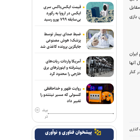
ربیعی سرمربی شاهین بندرعامری شد
قیمت ایکس‌باکس سری
مقابل
ایکس در اروپا به رکورد
 بازی
اعلام اسامی نامزدهای تایید صلاحیت شده
بی‌سابقه ۷۹۹ یورو رسید
ریاست فدراسیون بدنسازی و پرورش اندام/
حضور عضو هیات مدیره پرسپولیس
ضبط صدای بیمار توسط
پزشک؛ هوش مصنوعی
کلباسی به چادرملو پیوست
جایگزین پرونده کاغذی شد
ایران
عالیشاه در یک قدمی گل‌گهر
آمریکا واردات ربات‌های
 آنها
پیشرفته و اینورترهای برق
 کنار
باقری قراردادش را با پیکان تمدید کرد
خارجی را محدود کرد
بیانی: ۴۰۰ هزار دلار صرف وکلای خارجی
روایت ظهور و خداحافظی
شد تا پنجره استقلال باز نشود/ رضاییان به
کنسولی که مسیر نینتندو را
جای قدرشناسی کلاس ۲۰۰ میلیارد تومانی
تغییر داد
گذاشت
بیش
تر
رحیمی به شمس آذر پیوست
 گذاری
پیشخوان فناوری و نوآوری
خانلرخانی: پاداش تکواندوکاران با تلاشی