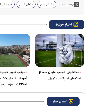
برچسب ها:
دانیال ایری
ملوان انزلی
تیم ملی ای
اخبار مرتبط
بلاتکلیفی عجیب ملوان بعد از
بازتاب تغییر کمپ ت
استعفای اسپانسر متمول
آمریکا به مکزیک/ 
امکانات ویژه لجس
تیخوانا
ارسال نظر