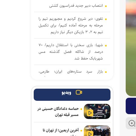
انتصاب دبیر جدید فدراسیون کشتی
تقوی: دیر شروع کردیم و مجبوریم تیم را
مرحله به مرحله آماده کنیم/ برای تکمیل
تیم به ۲، ۳ بازیکن دیگر نیاز داریم
شهبا: بازی سختی با استقلال داریم/ ۷۰
درصد از شاکله فصل گذشته مس
شهربابک حفظ شد
بازار سرد ستاره‌های ایران؛ طارمی،
جهانبخش و رضاییان بدون پیشنهاد بزرگ
دنیامالی به دعوت رسمی وزیر ورزش
ویدیو
آذربایجان به باکو سفر می‌کند
حماسه دلدادگان حسینی در
جدایی قطعی رضاییان از استقلال + عکس
مسیر قبله تهران
آراسته و کومار به نساجی پیوستند
آخرین اربعین؛ از تهران تا