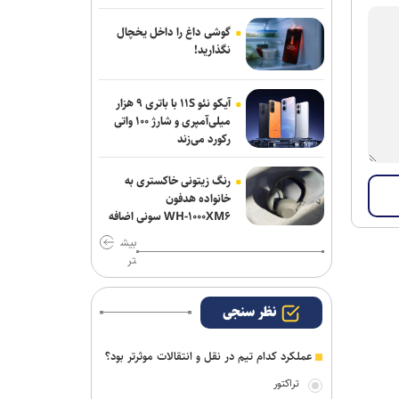
شمس آذر پیوستند
گوشی داغ را داخل یخچال
صنعت نفت مهاجم مس شهر بابک را
نگذارید!
جذب کرد
آیکو نئو ۱۱S با باتری ۹ هزار
تهیدست به صنعت نفت پیوست
میلی‌آمپری و شارژ ۱۰۰ واتی
رکورد می‌زند
رنگ زیتونی خاکستری به
خانواده هدفون
WH-۱۰۰۰XM۶ سونی اضافه
شد
بیش
تر
نظر سنجی
عملکرد کدام تیم در نقل و انتقالات موثرتر بود؟
تراکتور