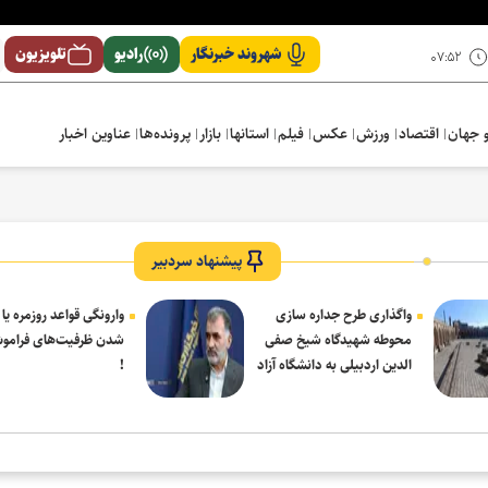
شهروند خبرنگار
رادیو
تلویزیون
۰۷:۵۲
 جهان
اقتصاد
ورزش
عکس
فیلم
استانها
بازار
پرونده‌ها
عناوین اخبار
پیشنهاد سردبیر
واگذاری طرح جداره سازی
وارونگی قواعد روزمره یا
محوطه شهیدگاه شیخ صفی
شدن ظرفیت‌های فرامو
الدین اردبیلی به دانشگاه آزاد
!
مشکین شهر