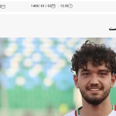
02 / 03 /1405
12:35
 است