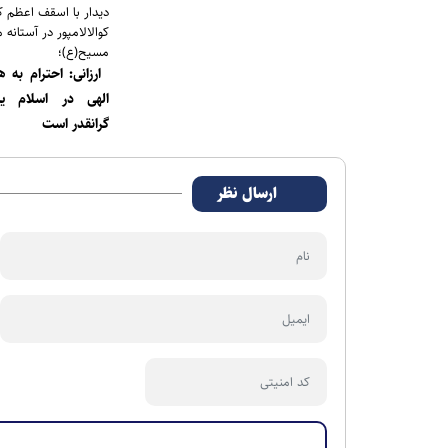
دیدار با اسقف اعظم ک
کوالالامپور در آستانه م
مسیح(ع)؛
ارزانی: احترام به 
الهی در اسلام ی
گرانقدر است
ارسال نظر