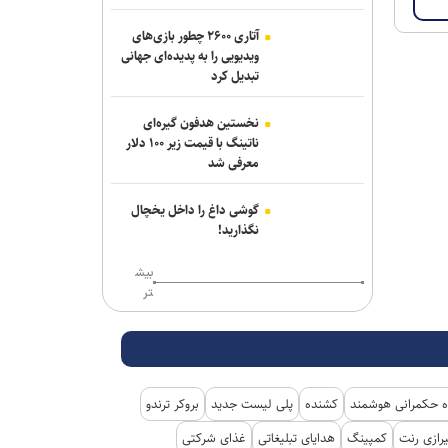
انتصابات جدید در موزه ملی انقلاب
آتاری ۲۶۰۰ چطور بازی‌های
اسلامی و دفاع مقدس
ویدیویی را به پدیده‌ای جهانی
تبدیل کرد
از تولیدات مشترک سینمایی تا حضور در
نمایشگاه کتاب تهران
نخستین هدفون گیره‌ای
ناتینگ با قیمت زیر ۱۰۰ دلار
احیای ۹۵ واحد تولیدی آسیب‌دیده از جنگ
معرفی شد
در استان تهران
دهمین فستیوال رقابتی پیانو «کلارا»
گوشی داغ را داخل یخچال
نگذارید!
شهریورماه برگزار می‌شود/ انتشار پوستر
فستیوال
بیش
تر
پویش ملی «نامه‌ای از آسمان» همزمان با
بارش شهابی برساوشی برگزار می‌شود
حدیث جان‌بزرگی: خبرنگاری یک کارگاه
تجربی برای مستندسازی بود
 حکمرانی هوشمند
کشنده
پلی لیست جدید
بروکر ترندو
تجمعات مردمی امشب؛ تجدید میثاق با
رازی رنت
کمپینگ
هدایای تبلیغاتی
غذای شرکتی