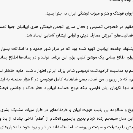
ی بوده و هست.
اروان فرهنگ و هنر و میراث فرهنگی ایران به جنوا رسید.
ن مقیم در خصوص تاسیس و فعال سازی انجمن فرهنگی هنری ایرانیان جنوا تص
 فعالیت‌های آموزش معارف دینی و قرآنی ایشان آشنایی ایجاد شد.
هاد جامعه ایرانیان تهیه شده بود که در مرکز شهر جدید و با امکانات بسیار
د. برای اطلاع رسانی یک موشن کلیپ برای این برنامه تولید و در رسانه‌ها اطلاع رسان
راسم به مناسبت گرامیداشت فردوسی شاعر بزرگ ایرانی اظهار داشت: مایه افتخار ا
امروز به بهانه نخستین شب ایران در جنوا، ضمن معرفی اثری که در روبروی من است، یعنی شاهنامه کامل فردو
 تنها نگهبان زبان فارسی، بلکه «روح حماسه ایرانی»، عطر خاک و چاشنی فرهن
اریخ و منظومه بی رقیب هویت ایران و خردنامه‌ای در طراز میراث مشترک بشری
ین سال سیعجم زنده کردم بدین پارسیپی افکندم از "نظم" کاخی بلندکه از باد و 
 پیش با پیشرفت و سرعت روبروست، اما متأسفانه در تار و پود خود با بحران‌های