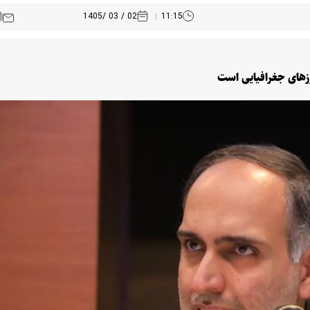
02 / 03 /1405
11:15
رز‌های جغرافیایی است