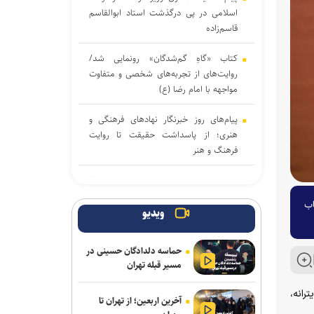
اسلامی در پی درگذشت استاد ابوالقاسم
قاسم‌زاده
کتاب «گاهِ گم‌شدگان» رونمایی شد/
روایت‌های از تجربه‌های شخصی و متفاوت
مواجهه با امام رضا (ع)
پیام‌های روز خبرنگار نهادهای فرهنگی و
هنری؛ از پاسداشت حقیقت تا روایت
فرهنگ و هنر
ادای دین پیتر شومان به کودکان میناب/
بیانیه‌ای جهانی در صحنه جشنواره
اب
بین‌المللی نمایش عروسکی «تهران-مبارک»
ویدیو
استقبال ۲۰ برابری زنان از فضاهای
حماسه دلدادگان حسینی در
اختصاصی؛ ضرورت روزآمدسازی خدمات
مسیر قبله تهران
برای زنان و دختران
رانه،
آخرین اربعین؛ از تهران تا
ارسال حدود ۲ هزار اثر به جشنواره