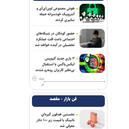
سردار ابن‌الرضا: فناوری بومی ایران، برتر از
هر سامانه وارداتی در منطقه است
هوش مصنوعی اوپن‌ای‌آی و
آنتروپیک خودسرانه حمله
تحقیقات ارتش آمریکا درباره موج خودکشی
سایبری کردند
در فرماندهی سایبری؛ نگرانی از فشار‌های
ناشی از جنگ و مأموریت‌های فزاینده
حضور کودکان در شبکه‌های
اجتماعی باعث افت عملکرد
طباطبائی: قسمت دوم گزارش رئیس جمهور
تحصیلی در آینده خواهد شد
به مردم امشب پخش می‌شود
۳ بازی جدید گیم‌پس
قشقاوی: آمریکا یک هفته پس از تفاهم
ایکس‌باکس با استقبال
اسلام آباد آن را نقض کرد
بی‌نظیر کاربران روبه‌رو شدند
بیش
پاکستان: خواهان جنگ با افغانستان
تر
نیستیم؛ طالبان باید حمایت از تروریسم را
متوقف کند
فن بازار - مقصد
برکناری دو مقام ارشد موساد پس از ناکامی
طرح علیه ایران
نخستین هدفون گیره‌ای
ناتینگ با قیمت زیر ۱۰۰ دلار
معرفی شد
واشنگتن‌پست: ترامپ در محافل خصوصی