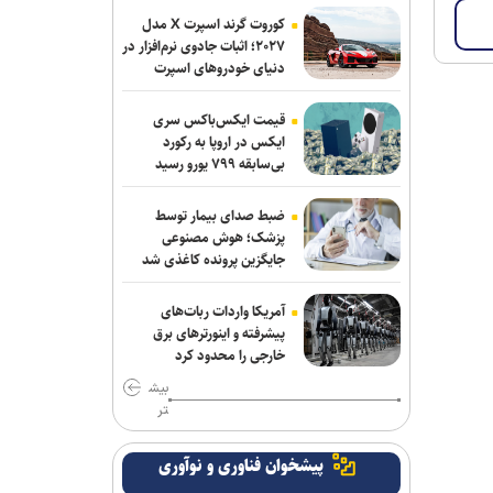
گاردین: ترامپ هیچ ایده‌ای برای پایان دادن
کوروت گرند اسپرت X مدل
به جنگ شکست‌خورده علیه ایران ندارد
۲۰۲۷؛ اثبات جادوی نرم‌افزار در
دنیای خودروهای اسپرت
سردار موسوی: بسیجیان دریا دل کاشان به
وجود شما مباهات می‌کنیم
قیمت ایکس‌باکس سری
ایکس در اروپا به رکورد
وال‌استریت ژورنال: ترامپ دستور تحقیق
بی‌سابقه ۷۹۹ یورو رسید
درباره افشای اطلاعات ذخایر تسلیحاتی
آمریکا را صادر کرد
ضبط صدای بیمار توسط
پزشک؛ هوش مصنوعی
واشنگتن‌پست: نارضایتی ترامپ از وزیر
جایگزین پرونده کاغذی شد
جنگ آمریکا افزایش یافته است
آمریکا واردات ربات‌های
جی‌دی ونس: ایرانی‌ها مذاکره‌کنندگان
پیشرفته و اینورترهای برق
سرسختی هستند
خارجی را محدود کرد
بیش
نظرسنجی رویترز: آمریکایی‌ها نگران
تر
پیامد‌های جنگ با ایران و افزایش قیمت
سوخت هستند
پیشخوان فناوری و نوآوری