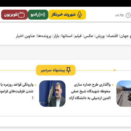
شهروند خبرنگار
رادیو
تلویزیون
۰۸:۲۵
 جهان
اقتصاد
ورزش
عکس
فیلم
استانها
بازار
پرونده‌ها
عناوین اخبار
پیشنهاد سردبیر
واگذاری طرح جداره سازی
وارونگی قواعد روزمره یا
محوطه شهیدگاه شیخ صفی
شدن ظرفیت‌های فرامو
الدین اردبیلی به دانشگاه آزاد
!
مشکین شهر