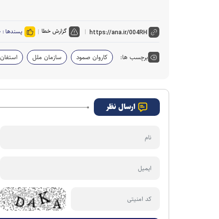
گزارش خطا
پسندها :
۰
برچسب ها:
کاروان صمود
سازمان ملل
استفان
ارسال نظر