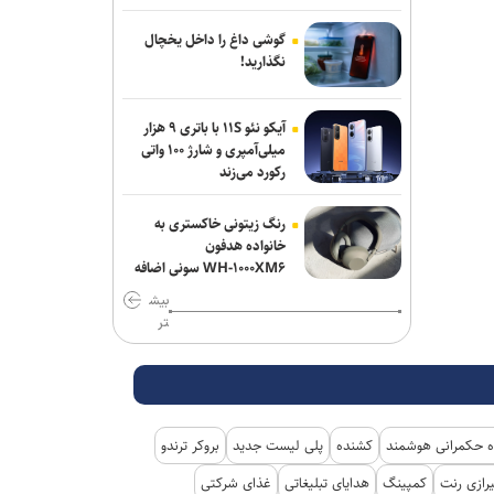
از جی‌دی ونس برای انتخابات ۲۰۲۸ حمایت
می‌کند
گوشی داغ را داخل یخچال
نگذارید!
نشست خبری رئیس‌جمهور فردا برگزار
می‌شود
آیکو نئو ۱۱S با باتری ۹ هزار
میلی‌آمپری و شارژ ۱۰۰ واتی
برنی سندرز: ترامپ خطرناک‌ ترین رئیس‌
رکورد می‌زند
جمهور تاریخ آمریکا است
رنگ زیتونی خاکستری به
یونیسف: در ۳۰۰ روز گذشته دست‌کم ۳۰۰
خانواده هدفون
کودک فلسطینی در غزه جان باختند
WH-۱۰۰۰XM۶ سونی اضافه
شد
بیش
تر
 حکمرانی هوشمند
کشنده
پلی لیست جدید
بروکر ترندو
رازی رنت
کمپینگ
هدایای تبلیغاتی
غذای شرکتی