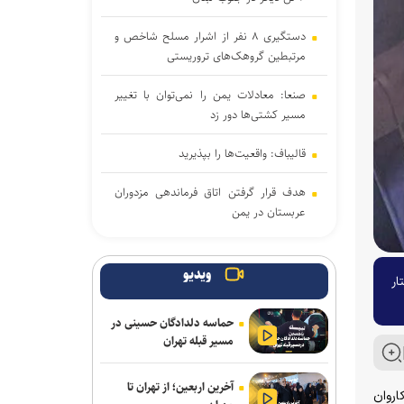
دستگیری ۸ نفر از اشرار مسلح شاخص و
مرتبطین گروهک‌های تروریستی
صنعا: معادلات یمن را نمی‌توان با تغییر
مسیر کشتی‌ها دور زد
قالیباف: واقعیت‌ها را بپذیرید
هدف قرار گرفتن اتاق‌ فرماندهی مزدوران
عربستان در یمن
رایزنی عراقچی و همتای موریتانی خود
درباره تحولات منطقه
ویدیو
ار
دور هفتم مذاکرات لبنان و رژیم
حماسه دلدادگان حسینی در
صهیونیستی در رم بدون نتیجه پایان یافت
مسیر قبله تهران
حمله نیروهای اسرائیلی به خبرنگار
آخرین اربعین؛ از تهران تا
پرس‌تی‌وی
اروان