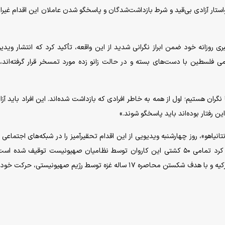
تار آزادی بی‌قید و شرط بازداشت‌شدگان و پاسخگو شدن عاملان این اقدام غیرا
زانه خود ضمن ابراز نگرانی شدید از این واقعه، تأکید کرد که انتشار ویدیو
 فلسطین با دست‌های بسته و در حالت زانو زده مورد تمسخر قرار گرفته‌اند، ک
ن هستیم؛ اول از همه به خاطر افرادی که بازداشت شده‌اند. این افراد باید آزاد
ن رفتار بوده‌اند باید پاسخگو شوند.»
انیاهو»، روز چهارشنبه ویدیویی از این اقدام تحقیرآمیز را در شبکه‌های اجتماعی 
کرده بود. کاروان کمک‌رسانی «الصمود» روز سه‌شنبه اعلام کرد تمامی ۵۰ کشتی این کاروان توسط نظامیان صهیونیست توقیف شد
کاروان پنجشنبه گذشته از منطقه گردشگری مارماریس در ترکیه و با هدف شکستن محاصره ۱۷ ساله غزه توسط رژیم صهیونیستی، حر