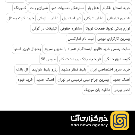
خرید استارز تلگرام
هتل یار
نمایندگی تعمیرات دوو
شیرازی رنت
کمپینگ
هدایای تبلیغاتی
غذای شرکتی
تور استانبول
غذای سازمانی
خرید کارت پستال
لوازم یدکی تویوتا قطعات تویوتا
مشاوره حقوقی
تبلیغات در گوگل
بهترین کارگزاری بورس
ثبت نام آمارکتس
سایت رسمی خرید فالوور اینستاگرام همراه با تحویل سریع
یخچال فریزر اسنوا
گاوصندوق خانگی
تاریخچه پلاک بیمه دات کام
ملودی 98
خرید سرور اختصاصی ایران
بلیط قطار مشهد
رزرو بلیط هواپیما
ال بانک
آهنگ جدید
بهترین جراح بینی ترمیمی در تهران
اهنگ جدید
خرید قهوه
اخبار بورس
دانلود وان موزیک