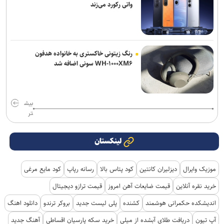
واتی رکورد می‌زند
رنگ زیتونی خاکستری به خانواده هدفون
WH-۱۰۰۰XM۶ سونی اضافه شد
بیش
تر
لینکستان
موزیک وایرال
دیزلیران کانتین
کود پتاس بالا
رسانه رپاپ
کود مایع مرغی
خرید نقره آنلاین
قیمت ضایعات آهن امروز
قیمت ترازو دیجیتال
اندیشکده حکمرانی هوشمند
کشنده
پلی لیست جدید
بروکر ترندو
دانلود اهنگ
آپ تیون
دریافت طلای آبشده از میلی
خرید سکه پارسیان اقساطی
آهنگ جدید