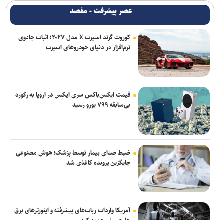
عصر پیشرفت - مقصد
کوروت گرند اسپرت X مدل ۲۰۲۷؛ اثبات جادوی
نرم‌افزار در دنیای خودروهای اسپرت
قیمت ایکس‌باکس سری ایکس در اروپا به رکورد
بی‌سابقه ۷۹۹ یورو رسید
ضبط صدای بیمار توسط پزشک؛ هوش مصنوعی
جایگزین پرونده کاغذی شد
آمریکا واردات ربات‌های پیشرفته و اینورترهای برق