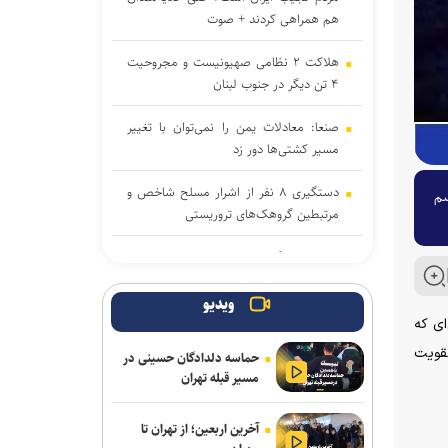
هم همراهی کردند + صوت
هلاکت ۲ نظامی صهیونیست و مجروحیت
۴ تن دیگر در جنوب لبنان
صنعا: معادلات یمن را نمی‌توان با تغییر
مسیر کشتی‌ها دور زد
دستگیری ۸ نفر از اشرار مسلح شاخص و
سم
مرتبطین گروهک‌های تروریستی
هدف قرار گرفتن اتاق‌ فرماندهی مزدوران
عربستان در یمن
ویدیو
نشست وزیران خارجه مصر، ترکیه، پاکستان
ای که
و عربستان با محوریت تحولات منطقه
 تقویت
حماسه دلدادگان حسینی در
مسیر قبله تهران
سازمان ملل: طرف‌ها را به مذاکره درباره
تنگه هرمز تشویق می‌کنیم
آخرین اربعین؛ از تهران تا