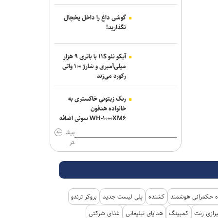
حاج‌علی‌اکبری: تحرکات سازمان‌یافته‌ای برای
ترویج برهنگی انجام می‌شود
گوشی داغ را داخل یخچال
نگذارید!
وال‌استریت ژورنال: ترامپ دستور تحقیق
درباره افشای اطلاعات ذخایر تسلیحاتی
آیکو نئو ۱۱S با باتری ۹ هزار
آمریکا را صادر کرد
میلی‌آمپری و شارژ ۱۰۰ واتی
رکورد می‌زند
نظرسنجی رویترز: آمریکایی‌ها نگران
پیامد‌های جنگ با ایران و افزایش قیمت
رنگ زیتونی خاکستری به
سوخت هستند
خانواده هدفون
WH-۱۰۰۰XM۶ سونی اضافه
شد
بیش
تر
 حکمرانی هوشمند
کشنده
پلی لیست جدید
بروکر ترندو
رازی رنت
کمپینگ
هدایای تبلیغاتی
غذای شرکتی