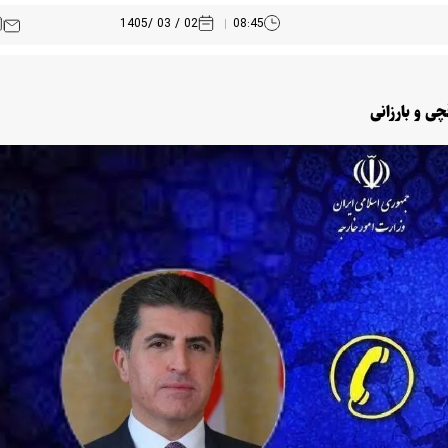
02 / 03 /1405
08:45
ی و بارزانی