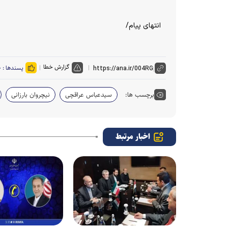
انتهای پیام/
گزارش خطا
پسندها :
۰
برچسب ها:
سیدعباس عراقچی
نیچروان بارزانی
اخبار مرتبط