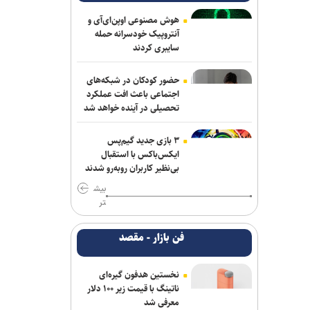
وجود شما مباهات می‌کنیم
هوش مصنوعی اوپن‌ای‌آی و
واشنگتن‌پست: نارضایتی ترامپ از وزیر
آنتروپیک خودسرانه حمله
جنگ آمریکا افزایش یافته است
سایبری کردند
جی‌دی ونس: ایرانی‌ها مذاکره‌کنندگان
حضور کودکان در شبکه‌های
سرسختی هستند
اجتماعی باعث افت عملکرد
تحصیلی در آینده خواهد شد
سردار ابن‌الرضا: فناوری بومی ایران، برتر از
هر سامانه وارداتی در منطقه است
۳ بازی جدید گیم‌پس
ایکس‌باکس با استقبال
طباطبائی: قسمت دوم گزارش رئیس جمهور
بی‌نظیر کاربران روبه‌رو شدند
به مردم امشب پخش می‌شود
بیش
تر
سرتیپ اکرمی‌نیا: ارتش در آمادگی کامل
قرار دارد/ توان رزم ارتش بی وقفه در حال
فن بازار - مقصد
ارتقا است
امیر جعفری: حجم پدافند دشمن در العدید
نخستین هدفون گیره‌ای
مانع عملیات نهاجا نشد
ناتینگ با قیمت زیر ۱۰۰ دلار
معرفی شد