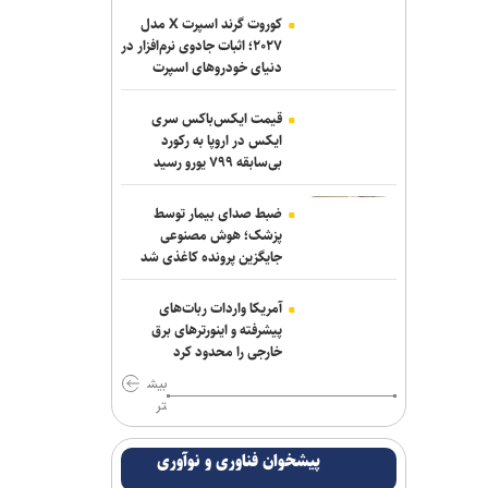
کوروت گرند اسپرت X مدل
رسانه عبری: از آغاز جنگ غزه دست‌کم ۹
۲۰۲۷؛ اثبات جادوی نرم‌افزار در
هزار نظامی صهیونیست زخمی شده‌اند
دنیای خودروهای اسپرت
جلسات صحن علنی مجلس هفته آینده
قیمت ایکس‌باکس سری
برگزار می‌شود
ایکس در اروپا به رکورد
بی‌سابقه ۷۹۹ یورو رسید
بیانیۀ خانواده شهید لاریجانی دربارۀ
گمانه‌زنی‌های رسانه‌ای
ضبط صدای بیمار توسط
پزشک؛ هوش مصنوعی
هلاکت اعضای یک تیم تروریستی در
جایگزین پرونده کاغذی شد
سیستان‌وبلوچستان
آمریکا واردات ربات‌های
وزارت اطلاعات: ۲۱ مزدور موساد و ۴ شرور
پیشرفته و اینورترهای برق
مسلح در کرمان بازداشت شدند
خارجی را محدود کرد
بیش
گاردین: ترامپ هیچ ایده‌ای برای پایان دادن
تر
به جنگ شکست‌خورده علیه ایران ندارد
پیشخوان فناوری و نوآوری
سردار موسوی: بسیجیان دریا دل کاشان به