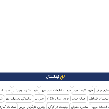
لینکستان
مایع مرغی
خرید نقره آنلاین
قیمت ضایعات آهن امروز
قیمت ترازو دیجیتال
اندیشکده
ارسیان اقساطی
آهنگ جدید
خرید استارز تلگرام
هتل یار
نمایندگی تعمیرات دوو
شی
ا قطعات تویوتا
مشاوره حقوقی
تبلیغات در گوگل
بهترین کارگزاری بورس
ثبت نام آمار