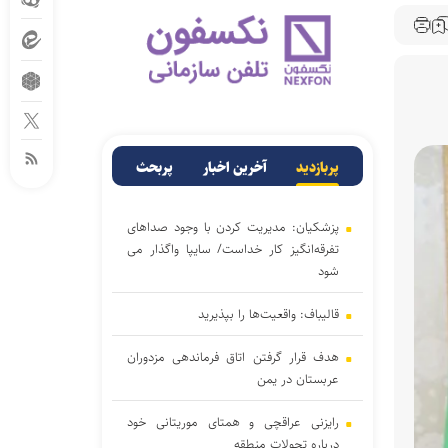
پربازدید
آخرین اخبار
پربحث
پزشکیان: مدیریت کردن با وجود صداهای
تفرقه‌انگیز کار خداست/ سایپا واگذار می
شود
قالیباف: واقعیت‌ها را بپذیرید
هدف قرار گرفتن اتاق‌ فرماندهی مزدوران
عربستان در یمن
رایزنی عراقچی و همتای موریتانی خود
درباره تحولات منطقه