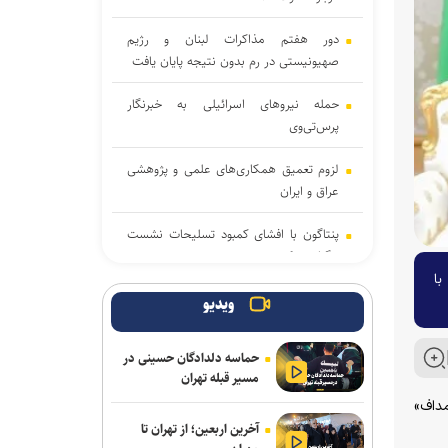
دور هفتم مذاکرات لبنان و رژیم
صهیونیستی در رم بدون نتیجه پایان یافت
حمله نیروهای اسرائیلی به خبرنگار
پرس‌تی‌وی
لزوم تعمیق همکاری‌های علمی و پژوهشی
عراق و ایران
پنتاگون با افشای کمبود تسلیحات نشست
برگزار می‌کند
با
انفجار در حومه دمشق چند کشته و زخمی
ویدیو
برجا گذاشت
حماسه دلدادگان حسینی در
برگزاری مجمع آژانس انرژی اتمی اوایل
مسیر قبله تهران
شهریور در آمریکا
مداف»
آخرین اربعین؛ از تهران تا
یمن: نقشه عربستان برای حمله به صنعاء را