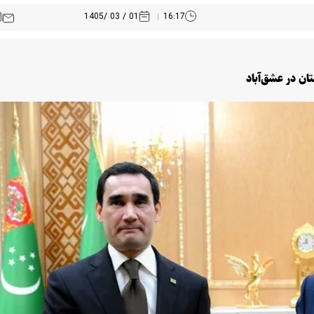
01 / 03 /1405
16:17
ان در عشق‌آباد