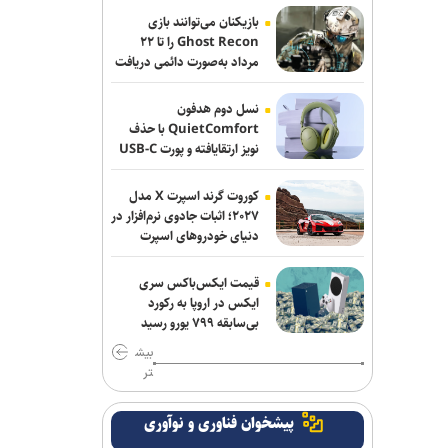
زیان میلیاردی برای رژیم صهیونیستی
بازیکنان می‌توانند بازی
Ghost Recon را تا ۲۲
تصاویر جدید از پهپاد‌های منهدم‌شده
مرداد به‌صورت دائمی دریافت
کنند
آمریکا توسط سپاه
نسل دوم هدفون
گفت‌وگوی تلفنی بن‌سلمان و مکرون درباره
QuietComfort با حذف
امنیت منطقه و آبراه‌های حیاتی
نویز ارتقایافته و پورت USB-C
عرضه شد
واشنگتن‌پست: ترامپ در محافل خصوصی
کوروت گرند اسپرت X مدل
از جی‌دی ونس برای انتخابات ۲۰۲۸ حمایت
۲۰۲۷؛ اثبات جادوی نرم‌افزار در
می‌کند
دنیای خودروهای اسپرت
شکایت متقابل همسر نتانیاهو از کارمند
قیمت ایکس‌باکس سری
سابق اقامتگاه نخست‌وزیری اسرائیل
ایکس در اروپا به رکورد
بی‌سابقه ۷۹۹ یورو رسید
یونیسف: در ۳۰۰ روز گذشته دست‌کم ۳۰۰
بیش
کودک فلسطینی در غزه جان باختند
تر
رویترز: ده‌ها شرکت بزرگ آمریکایی هدف
پیشخوان فناوری و نوآوری
حملات سایبری هکر‌ها قرار گرفتند