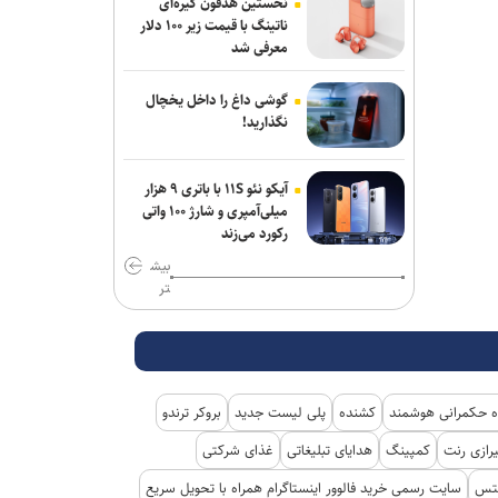
نخستین هدفون گیره‌ای
گذشته به صفر رسید
ناتینگ با قیمت زیر ۱۰۰ دلار
معرفی شد
ائتلاف سعودی از زخمی شدن ۱۱ نفر در
نجران خبر داد؛ یمن از کشته شدن ۵۸
گوشی داغ را داخل یخچال
نیروی وابسته به دولت مستعفی خبر داد
نگذارید!
مهاجرانی: آذربایجان کتاب گشوده تاریخ
ایران و مدرسه آزادگی و تمدن است
آیکو نئو ۱۱S با باتری ۹ هزار
میلی‌آمپری و شارژ ۱۰۰ واتی
یورش نظامیان صهیونیست به اردوگاه
رکورد می‌زند
قلندیا؛ ۵۱ فلسطینی زخمی و بیش از ۷۰
بیش
نفر بازداشت شدند
تر
محسن رضایی: اجازه باز شدن مسیر دوم
در تنگه هرمز را نخواهیم داد
 حکمرانی هوشمند
کشنده
پلی لیست جدید
بروکر ترندو
رازی رنت
کمپینگ
هدایای تبلیغاتی
غذای شرکتی
کتس
سایت رسمی خرید فالوور اینستاگرام همراه با تحویل سریع