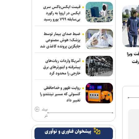
ربیعی سرمربی شاهین بندرعامری شد
قیمت ایکس‌باکس سری
ایکس در اروپا به رکورد
اعلام اسامی نامزدهای تایید صلاحیت شده
بی‌سابقه ۷۹۹ یورو رسید
ریاست فدراسیون بدنسازی و پرورش اندام/
حضور عضو هیات مدیره پرسپولیس
ضبط صدای بیمار توسط
پزشک؛ هوش مصنوعی
کلباسی به چادرملو پیوست
جایگزین پرونده کاغذی شد
فت ویزا
عالیشاه در یک قدمی گل‌گهر
آمریکا واردات ربات‌های
 رفت
پیشرفته و اینورترهای برق
باقری قراردادش را با پیکان تمدید کرد
خارجی را محدود کرد
روزنامه‌های ورزشی چهارشنبه ۱۴ مرداد
روایت ظهور و خداحافظی
۱۴۰۵
کنسولی که مسیر نینتندو را
تغییر داد
روزنامه های ورزشی پنجشنبه ۱۵ مرداد
بیش
۱۴۰۵
تر
رحیمی به شمس آذر پیوست
پیشخوان فناوری و نوآوری