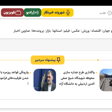
شهروند خبرنگار
رادیو
تلویزیون
۰۰:۵۱
 جهان
اقتصاد
ورزش
عکس
فیلم
استانها
بازار
پرونده‌ها
عناوین اخبار
پیشنهاد سردبیر
واگذاری طرح جداره سازی
وارونگی قواعد روزمره یا
محوطه شهیدگاه شیخ صفی
شدن ظرفیت‌های فرامو
الدین اردبیلی به دانشگاه آزاد
!
مشکین شهر