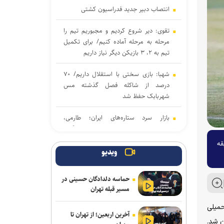
انتصاب دبیر جدید فدراسیون کشتی
تقوی: دیر شروع کردیم و مجبوریم تیم را
مرحله به مرحله آماده کنیم/ برای تکمیل
تیم به ۲، ۳ بازیکن دیگر نیاز داریم
شهبا: بازی سختی با استقلال داریم/ ۷۰
درصد از شاکله فصل گذشته مس
شهربابک حفظ شد
بازار سرد ستاره‌های ایران؛ طارمی،
جهانبخش و رضاییان بدون پیشنهاد بزرگ
قه
دنیامالی به دعوت رسمی وزیر ورزش
ویدیو
آذربایجان به باکو سفر می‌کند
حماسه دلدادگان حسینی در
جدایی قطعی رضاییان از استقلال + عکس
مسیر قبله تهران
آراسته و کومار به نساجی پیوستند
حمیلی
آخرین اربعین؛ از تهران تا
ن شد.