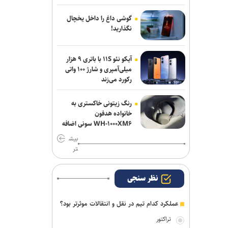
دروازه‌بان‌های سابق پرسپولیس و تراکتور به
شمس آذر پیوستند
گوشی داغ را داخل یخچال
نگذارید!
صنعت نفت مهاجم مس شهر بابک را
جذب کرد
آیکو نئو ۱۱S با باتری ۹ هزار
میلی‌آمپری و شارژ ۱۰۰ واتی
رکورد می‌زند
رنگ زیتونی خاکستری به
خانواده هدفون
WH-۱۰۰۰XM۶ سونی اضافه
شد
بیش
تر
نظر سنجی
عملکرد کدام تیم در نقل و انتقالات موثرتر بود؟
تراکتور