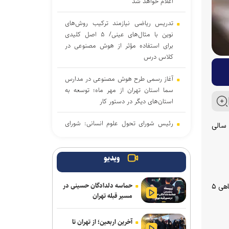
اعلام خواهد شد
تدریس ریاضی نیازمند ترکیب روش‌های
نوین با مثال‌های عینی/ ۵ اصل کلیدی
برای استفاده مؤثر از هوش مصنوعی در
کلاس درس
آغاز رسمی طرح هوش مصنوعی در مدارس
سما استان تهران از مهر ماه؛ توسعه به
استان‌های دیگر در دستور کار
رئیس شورای تحول علوم انسانی: شورای
 سالی
تحول ظرفیت مکمل وزارت علوم برای
شتاب‌بخشی به تحول در آموزش عالی
است
ویدیو
کشورهای نوظهور در کمین صندلی‌های
حماسه دلدادگان حسینی در
همچنین برای گروه‌های آموزشی هنر و زبان‌های خارجی نیز در نظام سالی واحدی تاثیر پایه یازدهم ۱۰ درصد، دیپلم ۱۵ درصد و پیش‌دانشگاهی ۵
ایران/ اگر کرسی‌های بین‌المللی را خالی
مسیر قبله تهران
بگذاریم، جایگزین می‌شویم
آخرین اربعین؛ از تهران تا
اعلام نتایج اولیه آزمون ارشد ۱۴۰۵ تا اواخر