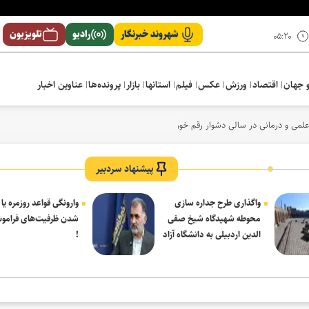
شهروند خبرنگار
رادیو
تلویزیون
۰۵:۲۰
 جهان
اقتصاد
ورزش
عکس
فیلم
استانها
بازار
پرونده‌ها
عناوین اخبار
لمی و درمانی در سالی دشوار رقم خورد
پیشنهاد سردبیر
واگذاری طرح جداره سازی
وارونگی قواعد روزمره یا
محوطه شهیدگاه شیخ صفی
شدن ظرفیت‌های فرامو
الدین اردبیلی به دانشگاه آزاد
!
مشکین شهر