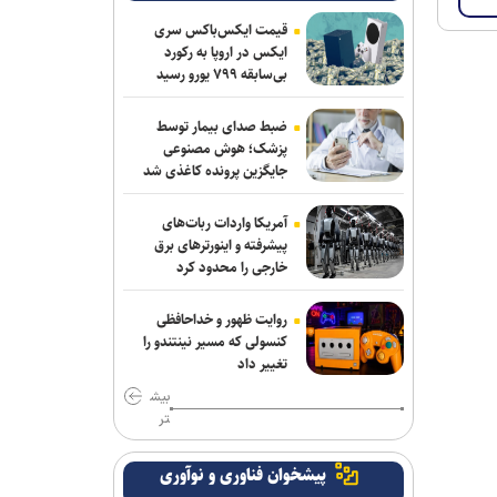
راهکارهای علمی مقابله با اضطراب در
قیمت ایکس‌باکس سری
شرایط جنگی از زبان استاد تمام رشته
ایکس در اروپا به رکورد
روانشناسی بالینی
بی‌سابقه ۷۹۹ یورو رسید
افزایش ۳۸ درصدی درآمد شهریه ای واحد
ضبط صدای بیمار توسط
استاد فرشچیان/ حرکت به سمت درآمد
پزشک؛ هوش مصنوعی
پایدار غیرشهریه‌ای با کلینیک مرمت،
جایگزین پرونده کاغذی شد
کارگاه‌ها و شناسنامه آثار
آمریکا واردات ربات‌های
پیشرفته و اینورترهای برق
خارجی را محدود کرد
روایت ظهور و خداحافظی
کنسولی که مسیر نینتندو را
تغییر داد
بیش
تر
پیشخوان فناوری و نوآوری