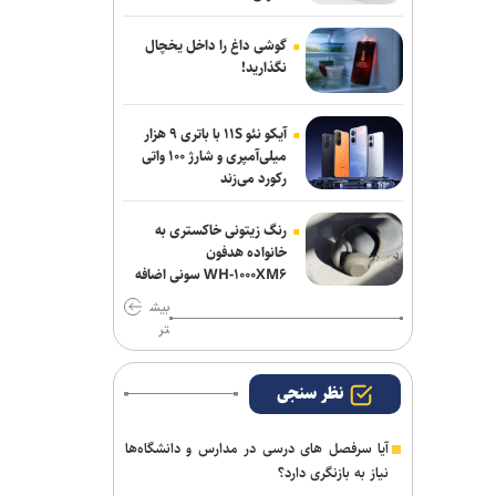
گوشی داغ را داخل یخچال
نگذارید!
آیکو نئو ۱۱S با باتری ۹ هزار
میلی‌آمپری و شارژ ۱۰۰ واتی
رکورد می‌زند
رنگ زیتونی خاکستری به
خانواده هدفون
WH-۱۰۰۰XM۶ سونی اضافه
شد
بیش
تر
نظر سنجی
آیا سرفصل های درسی در مدارس و دانشگاه‌ها
نیاز به بازنگری دارد؟