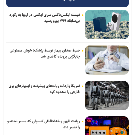
آرمان الهی بعد از جهانی باکو، به جهانی اسلواکی می‌رود/ عنوان‌دار ایرانی
قیمت ایکس‌باکس سری ایکس در اروپا به رکورد
جهان که قهرمان ۲ رشته آزاد و فرنگی شده بود
بی‌سابقه ۷۹۹ یورو رسید
روزنامه‌های ورزشی چهارشنبه ۱۴ مرداد ۱۴۰۵
عالیشاه در یک قدمی گل‌گهر
ضبط صدای بیمار توسط پزشک؛ هوش مصنوعی
رسمی؛ عالیشاه به گل‌گهر پیوست
جایگزین پرونده کاغذی شد
سالاری مشاور مدیرعامل پرسپولیس شد
آمریکا واردات ربات‌های پیشرفته و اینورترهای برق
خارجی را محدود کرد
روایت ظهور و خداحافظی کنسولی که مسیر نینتندو
را تغییر داد