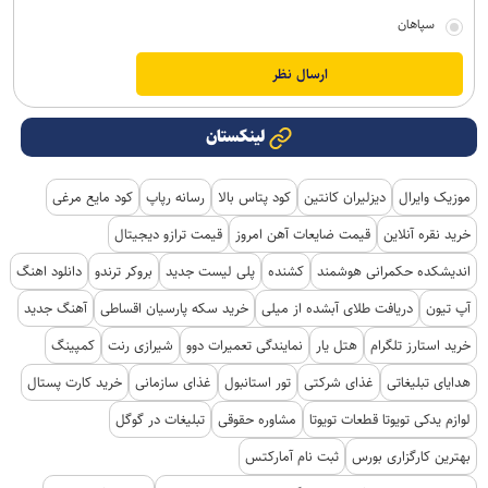
سپاهان
لینکستان
موزیک وایرال
دیزلیران کانتین
کود پتاس بالا
رسانه رپاپ
کود مایع مرغی
خرید نقره آنلاین
قیمت ضایعات آهن امروز
قیمت ترازو دیجیتال
اندیشکده حکمرانی هوشمند
کشنده
پلی لیست جدید
بروکر ترندو
دانلود اهنگ
آپ تیون
دریافت طلای آبشده از میلی
خرید سکه پارسیان اقساطی
آهنگ جدید
خرید استارز تلگرام
هتل یار
نمایندگی تعمیرات دوو
شیرازی رنت
کمپینگ
هدایای تبلیغاتی
غذای شرکتی
تور استانبول
غذای سازمانی
خرید کارت پستال
لوازم یدکی تویوتا قطعات تویوتا
مشاوره حقوقی
تبلیغات در گوگل
بهترین کارگزاری بورس
ثبت نام آمارکتس