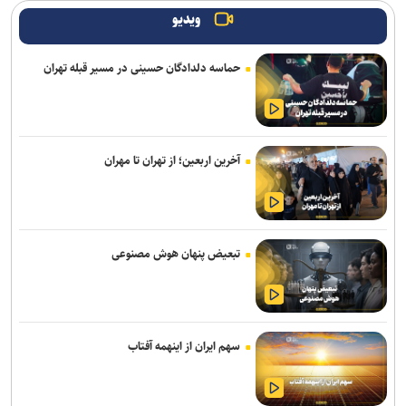
جزئیات حضور واسعی در سپاهان
ویدیو
آقاجانپور به صنعت نفت پیوست
حماسه دلدادگان حسینی در مسیر قبله تهران
لغو دیدار دوستانه با پرسپولیس/ فجری‌ها به مصاف تیم ملی جوانان
می‌روند
کاراته آسیای میانه| پایان کار تیم ملی با کسب ۱۹ مدال رنگارنگ
آخرین اربعین؛ از تهران تا مهران
گلایه رضاییان از مدیریت استقلال: به‌جای اولتیماتوم یک تماس می‌گرفتید
فریادشیران: اخبارمربوط به خواهرخواندگی کذب است/ تنها مجوز مدرسه
فوتبال صادر کرده‌ایم
تبعیض پنهان هوش مصنوعی
روشن: تا زمانی که فوتبال استقلال سامان نگیرد، توسعه سایر رشته ها
اولویت ندارد/ باید به بختیاری زاده کمک شود
بخشی: فرجی مدالی با ارزش‌تر از مسابقات جهانی گرفت/ او می‌تواند در
سهم ایران از اینهمه آفتاب
بازی‌های آسیایی و المپیک بدرخشد
تمدید قرارداد نژاد مهدی با شمس آذر