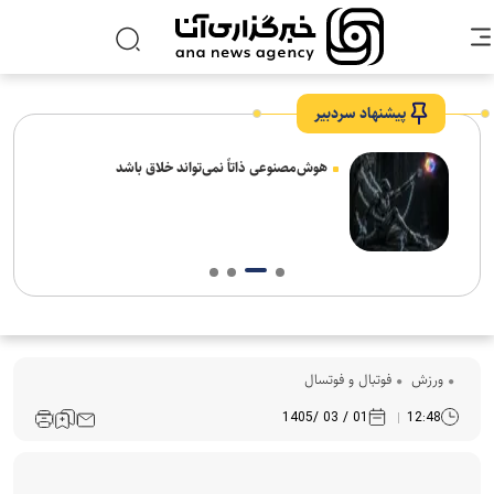
پیشنهاد سردبیر
های
هوش‌مصنوعی ذاتاً نمی‌تواند خلاق باشد
ورزش
فوتبال و فوتسال
01 / 03 /1405
12:48