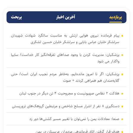
پربازدید
آخرین اخبار
پربحث
پیام فرمانده نیروی هوایی ارتش به مناسبت سالگرد شهادت شهیدان
سرلشکر خلبان عباس بابایی و سرلشکر خلبان حسین لشکری
پزشکیان: مدیریت کردن با وجود صداهای تفرقه‌انگیز کار خداست/ سایپا
واگذار می شود
پزشکیان: اگر تا امروز مانده‌ایم، به‌خاطر مردم نجیب ایران است/ حتی
گلایه‌مندان هم همراهی کردند + صوت
هلاکت ۲ نظامی صهیونیست و مجروحیت ۴ تن دیگر در جنوب لبنان
دستگیری ۸ نفر از اشرار مسلح شاخص و مرتبطین گروهک‌های تروریستی
صنعا: معادلات یمن را نمی‌توان با تغییر مسیر کشتی‌ها دور زد
هدف قرار گرفتن اتاق‌ فرماندهی مزدوران عربستان در یمن