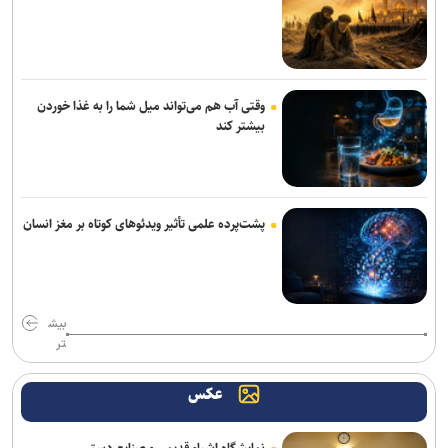
جلسات صحن علنی مجلس هفته آینده برگزار می‌شود
بیانیۀ خانواده شهید لاریجانی دربارۀ گمانه‌زنی‌های رسانه‌ای
وقتی آب هم می‌تواند میل شما را به غذا خوردن
هلاکت اعضای یک تیم تروریستی در سیستان‌وبلوچستان
بیشتر کند
وزارت اطلاعات: ۲۱ مزدور موساد و ۴ شرور مسلح در کرمان بازداشت
شدند
سردار موسوی: بسیجیان دریا دل کاشان به وجود شما مباهات می‌کنیم
پشت‌پرده علمی تأثیر ویدئو‌های کوتاه بر مغز انسان
گاردین: ترامپ هیچ ایده‌ای برای پایان دادن به جنگ شکست‌خورده علیه
ایران ندارد
بیش
واشنگتن‌پست: نارضایتی ترامپ از وزیر جنگ آمریکا افزایش یافته است
تر
جی‌دی ونس: ایرانی‌ها مذاکره‌کنندگان سرسختی هستند
عکس
سردار ابن‌الرضا: فناوری بومی ایران، برتر از هر سامانه وارداتی در منطقه
است