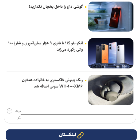
گوشی داغ را داخل یخچال نگذارید!
آیکو نئو ۱۱S با باتری ۹ هزار میلی‌آمپری و شارژ ۱۰۰
واتی رکورد می‌زند
رنگ زیتونی خاکستری به خانواده هدفون
WH-۱۰۰۰XM۶ سونی اضافه شد
بیش
تر
لینکستان