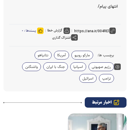
انتهای پیام/
گزارش خطا
پسندها :
۰
اشتراک گذاری
برچسب ها:
مارکو روبیو
آمریکا
نتانیاهو
رژیم صهیونی
اسپانیا
جنگ با ایران
واشنگتن
ترامپ
اسرائیل
اخبار مرتبط