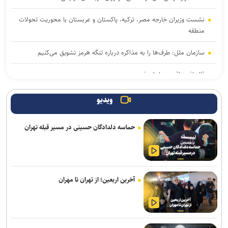
نشست وزیران خارجه مصر، ترکیه، پاکستان و عربستان با محوریت تحولات
منطقه
سازمان ملل: طرف‌ها را به مذاکره درباره تنگه هرمز تشویق می‌کنیم
قالیباف: واقعیت‌ها را بپذیرید
رایزنی عراقچی و همتای موریتانی خود درباره تحولات منطقه
ویدیو
دور هفتم مذاکرات لبنان و رژیم صهیونیستی در رم بدون نتیجه پایان
حماسه دلدادگان حسینی در مسیر قبله تهران
یافت
انصارالله حمله به یک نفتکش عربستان را تأیید کرد
حمله نیروهای اسرائیلی به خبرنگار پرس‌تی‌وی
آخرین اربعین؛ از تهران تا مهران
بازداشت استاد سال دانشگاه مریلند توسط پلیس مهاجرت آمریکا
لزوم تعمیق همکاری‌های علمی و پژوهشی عراق و ایران