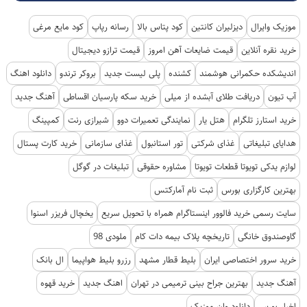
موزیک وایرال
دیزلیران کانتین
کود پتاس بالا
رسانه رپاپ
کود مایع مرغی
خرید نقره آنلاین
قیمت ضایعات آهن امروز
قیمت ترازو دیجیتال
اندیشکده حکمرانی هوشمند
کشنده
پلی لیست جدید
بروکر ترندو
دانلود اهنگ
آپ تیون
دریافت طلای آبشده از میلی
خرید سکه پارسیان اقساطی
آهنگ جدید
خرید استارز تلگرام
هتل یار
نمایندگی تعمیرات دوو
شیرازی رنت
کمپینگ
هدایای تبلیغاتی
غذای شرکتی
تور استانبول
غذای سازمانی
خرید کارت پستال
لوازم یدکی تویوتا قطعات تویوتا
مشاوره حقوقی
تبلیغات در گوگل
بهترین کارگزاری بورس
ثبت نام آمارکتس
سایت رسمی خرید فالوور اینستاگرام همراه با تحویل سریع
یخچال فریزر اسنوا
گاوصندوق خانگی
تاریخچه پلاک بیمه دات کام
ملودی 98
خرید سرور اختصاصی ایران
بلیط قطار مشهد
رزرو بلیط هواپیما
ال بانک
آهنگ جدید
بهترین جراح بینی ترمیمی در تهران
اهنگ جدید
خرید قهوه
اخبار بورس
دانلود وان موزیک