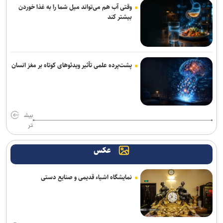
وقتی آب هم می‌تواند میل شما را به غذا خوردن
پرورش اندام/ حضور عضو هیات مدیره پرسپولیس
بیشتر کند
کلباسی به چادرملو پیوست
عالیشاه در یک قدمی گل‌گهر
پشت‌پرده علمی تأثیر ویدئو‌های کوتاه بر مغز انسان
باقری قراردادش را با پیکان تمدید کرد
روزنامه‌های ورزشی چهارشنبه ۱۴ مرداد ۱۴۰۵
بیش
رحیمی به شمس آذر پیوست
تر
روزنامه های ورزشی پنجشنبه ۱۵ مرداد ۱۴۰۵
عکس
خانلرخانی: پاداش تکواندوکاران با تلاشی می‌کنند همخوانی ندارد/ سلیمی:
کار اصلی من برای ناگویا از دو تورنمنت بعد آغاز می‌شود/ برخورداری: قانون
نمایشگاه اشیاء قدیمی و صنایع دستی
سرباز قهرمان کمک خوبی است+فیلم
برزگر: همای سعادت روی دوش تارتار نشسته است/ عیار واقعی پرسپولیس
از هفته پنجم به بعد مشخص می‌شود