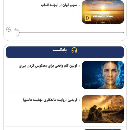
سهم ایران از اینهمه آفتاب
سالاری مشاور مدیرعامل پرسپولیس شد
تغییر ساختار در معاونت ورزشی باشگاه پرسپولیس؛ تشکیل سه مدیریت
مستقل
بیش
تر
آراسته به نساجی پیوست
پادکست
اعلام شماره پیراهن بازیکنان پرسپولیس برای لیگ بیست‌وششم
اولین گام واقعی برای معکوس کردن پیری
عیسی‌لو به چادرملو اردکان پیوست
مسابقات دوومیدانی بلاروس| کسب ۶ مدال توسط ملی‌پوشان ایران
تکواندو هانمادانگ ۲۰۲۶| پایان کار نمایندگان ایران با کسب ۲۶ مدال
اربعین؛ روایت ماندگاری نهضت عاشورا
رسمی؛ عالیشاه به گل‌گهر پیوست
ربیعی سرمربی شاهین بندرعامری شد
اعلام اسامی نامزدهای تایید صلاحیت شده ریاست فدراسیون بدنسازی و