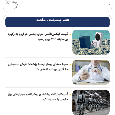
بیش
فریدونی: دلیل بسته ماندن پنجره استقلال ۴ فسخ غیر موجه در دو سال
تر
بوده است/ تاجرنیا دوست دارد خودش را تبرئه کند
عصر پیشرفت - مقصد
نعمت‌پور بعد از قبول مسئولیت سپاهان در لیگ برتر فرنگی: اولویت‌مان
در سال اول قهرمانی نیست
قیمت ایکس‌باکس سری ایکس در اروپا به رکورد
بی‌سابقه ۷۹۹ یورو رسید
مس رفسنجان منتظر رأی CAS/ آغاز تمرینات نارنجی پوشان از هفته آینده
صنعت نفت مهاجم مس شهر بابک را جذب کرد
دروازه‌بان‌های سابق پرسپولیس و تراکتور به شمس آذر پیوستند
ضبط صدای بیمار توسط پزشک؛ هوش مصنوعی
جایگزین پرونده کاغذی شد
آمریکا واردات ربات‌های پیشرفته و اینورترهای برق
خارجی را محدود کرد