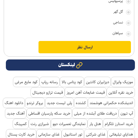
پرسپولیس
گل گهر
نساجی
سپاهان
لینکستان
موزیک وایرال
دیزلیران کانتین
کود پتاس بالا
رسانه رپاپ
کود مایع مرغی
خرید نقره آنلاین
قیمت ضایعات آهن امروز
قیمت ترازو دیجیتال
اندیشکده حکمرانی هوشمند
کشنده
پلی لیست جدید
بروکر ترندو
دانلود اهنگ
آپ تیون
دریافت طلای آبشده از میلی
خرید سکه پارسیان اقساطی
آهنگ جدید
خرید استارز تلگرام
هتل یار
نمایندگی تعمیرات دوو
شیرازی رنت
کمپینگ
هدایای تبلیغاتی
غذای شرکتی
تور استانبول
غذای سازمانی
خرید کارت پستال