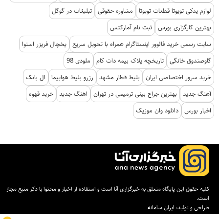
لوازم یدکی تویوتا قطعات تویوتا
مشاوره حقوقی
تبلیغات در گوگل
بهترین کارگزاری بورس
ثبت نام آمارکتس
سایت رسمی خرید فالوور اینستاگرام همراه با تحویل سریع
یخچال فریزر اسنوا
گاوصندوق خانگی
تاریخچه پلاک بیمه دات کام
ملودی 98
خرید سرور اختصاصی ایران
بلیط قطار مشهد
رزرو بلیط هواپیما
ال بانک
آهنگ جدید
بهترین جراح بینی ترمیمی در تهران
اهنگ جدید
خرید قهوه
اخبار بورس
دانلود وان موزیک
کلیه حقوق این پایگاه متعلق به خبرگزاری آنا است و استفاده از اخبار و محتوا با ذکر منبع مجاز
است.
طراحی و تولید:
ایران سامانه