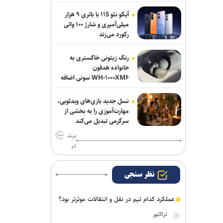
قهرمان ۲ رشته آزاد و فرنگی شده بود
آیکو نئو ۱۱S با باتری ۹ هزار
میلی‌آمپری و شارژ ۱۰۰ واتی
روزنامه‌های ورزشی چهارشنبه ۱۴ مرداد
رکورد می‌زند
۱۴۰۵
رنگ زیتونی خاکستری به
عالیشاه در یک قدمی گل‌گهر
خانواده هدفون
WH-۱۰۰۰XM۶ سونی اضافه
رسمی؛ عالیشاه به گل‌گهر پیوست
شد
نسل جدید بازی‌های ویدئویی،
اعلام اسامی نامزدهای تایید صلاحیت شده
مهارت‌آموزی را به بخشی از
ریاست فدراسیون بدنسازی و پرورش اندام/
سرگرمی تبدیل می‌کند
حضور عضو هیات مدیره پرسپولیس
بیش
تر
نظر سنجی
عملکرد کدام تیم در نقل و انتقالات موثرتر بود؟
تراکتور