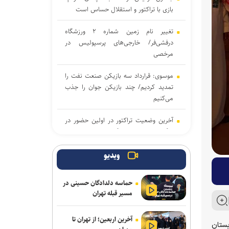
بازی با تراکتور و استقلال حساس است
تغییر نام زمین شماره ۲ ورزشگاه
درفشی‌فر/ خارجی‌های پرسپولیس در
مرخصی
موسوی: قرارداد سه بازیکن صنعت نفت را
تمدید کردیم/ چند بازیکن جوان را جذب
می‌کنیم
آخرین وضعیت تراکتور در اولین حضور در
لیگ برتر؛ جلسه باشگاه با سرمربی سابق
تیم ملی برگزار شد
ویدیو
جزئیات حضور واسعی در سپاهان
حماسه دلدادگان حسینی در
افزایش سهمیه تنیس روی میز در بازی‌های
مسیر قبله تهران
آسیایی ناگویا/ اردوی فرانسه در انتظار
ملی‌پوشان پینگ پنگ
آخرین اربعین؛ از تهران تا
گروهی تیم ملی فوتبال ایران با سوریه، قرقیزستان و چین در گروه C جام ملت‌های ۲۰۲۷ عربستان