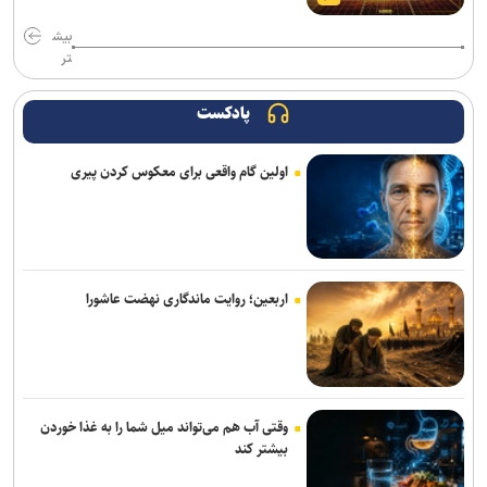
مدیرعامل پرسپولیس سفیر افتخاری چوگان شد
بیش
مدال طلای زارعی در بلاروس/ دومین رکوردشکنی دونده ایران در آستانه
تر
بازی‌های آسیایی
پادکست
باختر: انتقال قرضی بازیکن بدون ثبت قرارداد تخلف است/ استقلال با
مجازاتی مواجه نخواهد شد
اولین گام واقعی برای معکوس کردن پیری
ماجرای پیشنهاد سهراب بختیاری زاده به سردار آزمون چیست؟/ وعده
پوچی که به سرمربی استقلال داده شد
مس رفسنجان منتظر رأی CAS/ آغاز تمرینات نارنجی پوشان از هفته آینده
اربعین؛ روایت ماندگاری نهضت عاشورا
عالمی دستیار الهامی در پیکان شد
خانلرخانی: پاداش تکواندوکاران با تلاشی می‌کنند همخوانی ندارد/ سلیمی:
کار اصلی من برای ناگویا از دو تورنمنت بعد آغاز می‌شود/ برخورداری: قانون
سرباز قهرمان کمک خوبی است+فیلم
وقتی آب هم می‌تواند میل شما را به غذا خوردن
بیشتر کند
فریدونی: دلیل بسته ماندن پنجره استقلال ۴ فسخ غیر موجه در دو سال
بوده است/ تاجرنیا دوست دارد خودش را تبرئه کند