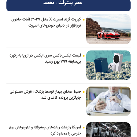
عصر پیشرفت - مقصد
پرچم رقیب بالا رفت و اتفاقی نیفتاد؛ حضور در قهرمانی کشتی جهان با
بادیگارد!
کوروت گرند اسپرت X مدل ۲۰۲۷؛ اثبات جادوی
نرم‌افزار در دنیای خودروهای اسپرت
پشت‌پرده بند فسخ قرارداد ۱۰۰ میلیونی استقلال و رضاییان
آذربایجان؛ میزبانی که در ۳۰ وزن حتی یک بار هم پرچمش بالا نرفت!
مدافع جوان آلومینیوم نزدیک به سپاهان
قیمت ایکس‌باکس سری ایکس در اروپا به رکورد
بی‌سابقه ۷۹۹ یورو رسید
ضبط صدای بیمار توسط پزشک؛ هوش مصنوعی
جایگزین پرونده کاغذی شد
آمریکا واردات ربات‌های پیشرفته و اینورترهای برق
خارجی را محدود کرد