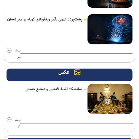
دنیامالی: امنیت آذربایجان، امنیت ایران است/ تفاهم نامه ای میان وزاری
ورزش دو کشور به امضا خواهد رسید
پشت‌پرده علمی تأثیر ویدئو‌های کوتاه بر مغز انسان
نعمت‌پور بعد از قبول مسئولیت سپاهان در لیگ برتر فرنگی: اولویت‌مان
در سال اول قهرمانی نیست
بیش
تهیدست به صنعت نفت پیوست
تر
اقدام قابل توجه اسلامی در مورد طلبش از ذوب آهن و نگاه ویژه به تیم
عکس
های پایه
برزگر: همای سعادت روی دوش تارتار نشسته است/ عیار واقعی پرسپولیس
نمایشگاه اشیاء قدیمی و صنایع دستی
از هفته پنجم به بعد مشخص می‌شود
دوری ۴ هفته ای مهران احمدی از تمرین و بازی های استقلال
کامیانی: درخواست میزبانی لیگ قهرمانان فوتسال را می‌دهیم
بیش
تر
وزیر ورزش وارد آذربایجان شد