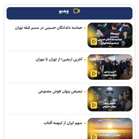
دروازه‌بان‌های سابق پرسپولیس و تراکتور به شمس آذر پیوستند
ویدیو
صنعت نفت مهاجم مس شهر بابک را جذب کرد
حماسه دلدادگان حسینی در مسیر قبله تهران
برتری استقلال مقابل همنام اهوازی در دیدار تدارکاتی
اضافه شدن بازیکنان امید پرسپولیس به تمرینات تیم بزرگسالان
هزاریان: امیدواریم تا قبل از شروع لیگ پنجره استقلال خوزستان باز شود
آخرین اربعین؛ از تهران تا مهران
علیرضا ملکی خیبری شد
تاجدار و صادقی دستیاران جدید الهامی در پیکان
تبعیض پنهان هوش مصنوعی
دانایی دوباره خیبری شد
تناقض در بودجه باشگاه سپاهان؛ رشد ۲۵ درصدی یا کاهش چشم‌گیر
بودجه فوتبال؟
سهم ایران از اینهمه آفتاب
فلاح به صنعت نفت پیوست