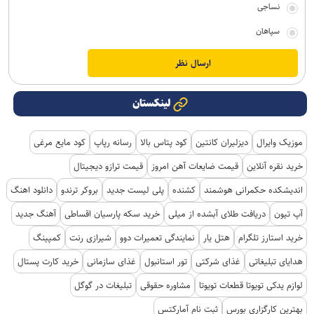
نساجی
سپاهان
لینکستان
موزیک وایرال
دیزلیران کانتین
کود پتاس بالا
رسانه رپاپ
کود مایع مرغی
خرید نقره آنلاین
قیمت ضایعات آهن امروز
قیمت ترازو دیجیتال
اندیشکده حکمرانی هوشمند
کشنده
پلی لیست جدید
بروکر ترندو
دانلود اهنگ
آپ تیون
دریافت طلای آبشده از میلی
خرید سکه پارسیان اقساطی
آهنگ جدید
خرید استارز تلگرام
هتل یار
نمایندگی تعمیرات دوو
شیرازی رنت
کمپینگ
هدایای تبلیغاتی
غذای شرکتی
تور استانبول
غذای سازمانی
خرید کارت پستال
لوازم یدکی تویوتا قطعات تویوتا
مشاوره حقوقی
تبلیغات در گوگل
بهترین کارگزاری بورس
ثبت نام آمارکتس