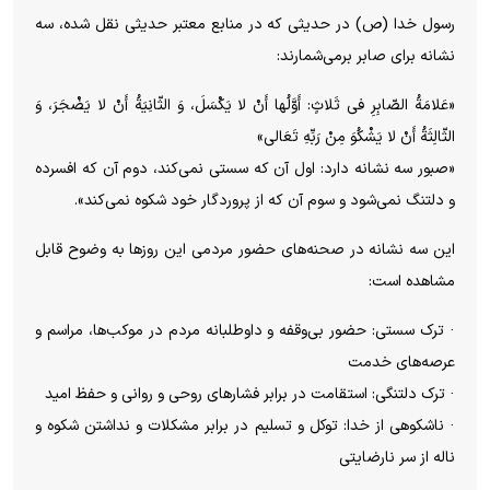
رسول خدا (ص) در حدیثی که در منابع معتبر حدیثی نقل شده، سه
نشانه برای صابر برمی‌شمارند:
«عَلامَةُ الصّابِرِ فی ثَلاثٍ: أَوَّلُها أَنْ لا یَکْسَلَ، وَ الثّانِیَةُ أَنْ لا یَضْجَرَ، وَ
الثّالِثَةُ أَنْ لا یَشْکُوَ مِنْ رَبِّهِ تَعَالی»
«صبور سه نشانه دارد: اول آن که سستی نمی‌کند، دوم آن که افسرده
و دلتنگ نمی‌شود و سوم آن که از پروردگار خود شکوه نمی‌کند».
این سه نشانه در صحنه‌های حضور مردمی این روزها به وضوح قابل
مشاهده است:
· ترک سستی: حضور بی‌وقفه و داوطلبانه مردم در موکب‌ها، مراسم و
عرصه‌های خدمت
· ترک دلتنگی: استقامت در برابر فشارهای روحی و روانی و حفظ امید
· ناشکوهی از خدا: توکل و تسلیم در برابر مشکلات و نداشتن شکوه و
ناله از سر نارضایتی