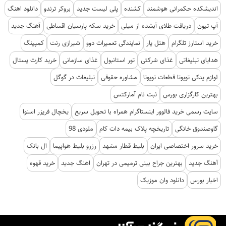
اندیشکده حکمرانی هوشمند
کشنده
پلی لیست جدید
بروکر ترندو
دانلود اهنگ
آپ تیون
دریافت طلای آبشده از میلی
خرید سکه پارسیان اقساطی
آهنگ جدید
خرید استارز تلگرام
هتل یار
نمایندگی تعمیرات دوو
شیرازی رنت
کمپینگ
هدایای تبلیغاتی
غذای شرکتی
تور استانبول
غذای سازمانی
خرید کارت پستال
لوازم یدکی تویوتا قطعات تویوتا
مشاوره حقوقی
تبلیغات در گوگل
بهترین کارگزاری بورس
ثبت نام آمارکتس
سایت رسمی خرید فالوور اینستاگرام همراه با تحویل سریع
یخچال فریزر اسنوا
گاوصندوق خانگی
تاریخچه پلاک بیمه دات کام
ملودی 98
خرید سرور اختصاصی ایران
بلیط قطار مشهد
رزرو بلیط هواپیما
ال بانک
آهنگ جدید
بهترین جراح بینی ترمیمی در تهران
اهنگ جدید
خرید قهوه
اخبار بورس
دانلود وان موزیک