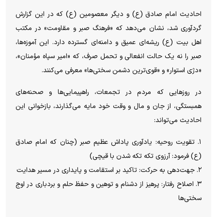
احادیث امام صادق (ع) و دیگر معصومین (ع) که در این گزارش
گردآوری شد، نشان می‌دهد که «فرهنگ صبر و مقاومت» در مکتب
اهل بیت (ع) ریشه‌ای عمیق و دامنه‌ای گسترده دارد. این آموزه‌ها،
صبر را نه یک حالت انفعالی و تحمل صرف، که «امیر سپاه مؤمنان»،
«دژی استوار» و «قوی‌ترین دشمن سختی‌ها» معرفی می‌کنند.
در روزهایی که مردم در تجمعات، راهپیمایی‌ها و صحنه‌های
همبستگی، از جان و مال و وقت خود مایه می‌گذارند، بازخوانی این
احادیث می‌تواند:
۱. تقویت روحیه: یادآوری پاداش عظیم صبر (چنان که امام صادق
(ع) فرمود: آرزوی تکه تکه شدن با قیچی)
۲. جهت‌دهی به حرکت: تاکید بر استقامت و پایداری در مسیر هدایت
۳. اصلاح رفتار: پرهیز از دشنام و توهین و حفظ حلم و بردباری در اوج
سختی‌ها