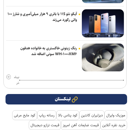
آیکو نئو ۱۱S با باتری ۹ هزار میلی‌آمپری و شارژ ۱۰۰
واتی رکورد می‌زند
رنگ زیتونی خاکستری به خانواده هدفون
WH-۱۰۰۰XM۶ سونی اضافه شد
بیش
تر
لینکستان
موزیک وایرال
دیزلیران کانتین
کود پتاس بالا
رسانه رپاپ
کود مایع مرغی
خرید نقره آنلاین
قیمت ضایعات آهن امروز
قیمت ترازو دیجیتال