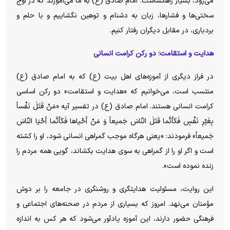
می‌رود، بسیار راهگشاست. امام صادق (ع) به ما می‌آموزند که در اوج
سختی‌ها و فشارها، زبان به دشنام و توهین نگشاییم و با حلم و
بردباری، در مقابل دیگران رفتار کنیم.
هدایت و استقامت؛ دو رکن کرامت انسانی
در فراز دیگری از آموزه‌های اهل بیت (ع) که به امام صادق (ع)
منتسب است، می‌خوانیم که «هدایت و استقامت» دو رکن اساسی
کرامت انسانی هستند. امام صادق (ع) در تفسیر آیه «مَنْ قَتَلَ نَفْساً
بِغَیْرِ نَفْسٍ فَکَأَنَّما قَتَلَ النّاسَ جَمیعاً وَ مَنْ أَحْیاها فَکَأَنَّما أَحْیَا النّاسَ
جَمیعاً» فرمودند: «یعنی هرگاه موجب گمراهی انسانی شود، او را کشته
است و اگر او را از گمراهی به سوی هدایت بکشاند، گویی همه مردم را
زنده نموده است».
این روایت، مسئولیت هدایتگری و روشنگری در جامعه را بر دوش
مؤمنان می‌نهد. امروز که بسیاری از مردم در صحنه‌های اجتماعی و
فرهنگی حضور دارند، این آموزه یادآور می‌شود که هر کس به اندازه