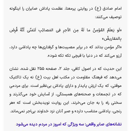
امام صادق (ع) در روایتی پرمعنا، عظمت پاداش صابران را اینگونه
توصیف می‌کنند:
«لَو یَعلَمُ المُؤمِنُ ما لَهُ مِنَ الأجرِ فِی المَصائِبِ لَتَمَنّی أَنَّهُ قُرِضَ
بِالمَقاریضُ»
«اگر مؤمن بداند که در برابر مصیبت‌ها و گرفتاری‌ها چه پاداشی دارد،
آرزو می‌کند که در دنیا با قیچی تکه تکه شود».
این حدیث که در اصول کافی، جلد ۲، صفحه ۲۵۵ نقل شده، نشان
می‌دهد که فرهنگ مقاومت در مکتب اهل بیت (ع) نه یک تاکتیک
موقتی، که یک ارزش پایدار و دارای پاداش بی‌نظیر است. برای مردمی
که در تجمعات و صحنه‌های همبستگی، از آسایش خود می‌گذرند و
سختی راه را به جان می‌خرند، این روایت نویدبخش است که «هر
رنجی، پاداشی متناسب دارد» و صبر آنان نزد خداوند بی‌اجر نمی‌ماند.
نشانه‌های صابر واقعی؛ سه ویژگی که امروز در مردم دیده می‌شود