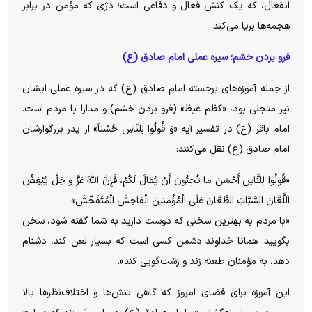
انفعال، که یک کنش فعال و دفاعی است؛ دژی که مؤمن در برابر
هجمه‌ها برپا می‌کند.
فرو بردن خشم؛ سیره عملی امام صادق (ع)
از جمله آموزه‌های برجسته امام صادق (ع) که در سیره عملی ایشان
نیز متجلی بود، «کظم غیظ» (فرو بردن خشم) و مدارا با مردم است.
امام باقر (ع) در تفسیر آیه «وَ قُولُوا لِلنَّاسِ حُسْناً» از پدر بزرگوارشان
امام صادق (ع) نقل می‌کنند:
«قُولُوا لِلنَّاسِ أَحْسَنَ ما تُحِبُّونَ أَنْ یُقالَ لَکُمْ، فَإِنَّ اللَّهَ عَزَّ وَ جَلَّ یُبْغِضُ
اللَّعَّانَ السَّبَّابَ الطَّعَّانَ عَلَی الْمُؤْمِنینَ الْفاحِشَ الْمُتَفَحِّشَ»
«با مردم به بهترین سخنی که دوست دارید به شما گفته شود، سخن
بگویید. همانا خداوند دشمن کسی است که بسیار لعن کند، دشنام
دهد، به مؤمنان طعنه زند و زشت‌گویی کند».
این آموزه برای فضای امروز که گاهی تنش‌ها و اختلاف‌نظرها بالا