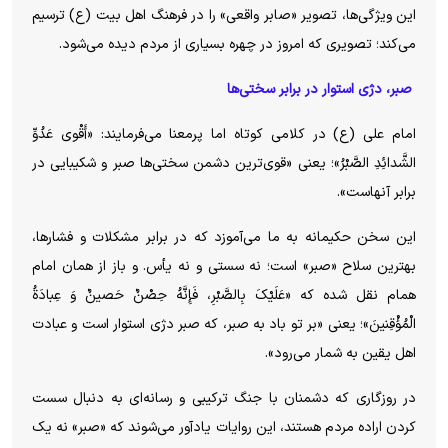
این ویژگی‌ها، تصویر «صابر واقعی» را در فرهنگ اهل بیت (ع) ترسیم
می‌کند؛ تصویری که امروز در چهره بسیاری از مردم دیده می‌شود.
صبر، دژی استوار در برابر سختی‌ها
امام علی (ع) در کلامی کوتاه اما پرمعنا می‌فرمایند: «أَقْوی عَدُوِّ
الشَّدائِدِ الصَّبْرُ»؛ یعنی «قوی‌ترین دشمن سختی‌ها صبر و شکیبایی در
برابر آنهاست».
این سخن حکیمانه به ما می‌آموزد که در برابر مشکلات و فشارها،
بهترین سلاح «صبر» است؛ نه سستی و نه یأس. و باز از همان امام
همام نقل شده که «عَلَیْکَ بِالصَّبْرِ، فَإِنَّهُ حِصْنٌ حَصینٌ وَ عِبادَةُ
الْمُؤْقِنینَ»؛ یعنی «بر تو باد به صبر، که صبر دژی استوار است و عبادت
اهل یقین به شمار می‌رود».
در روزگاری که دشمنان با جنگ ترکیبی و رسانه‌ای به دنبال سست
کردن اراده مردم هستند، این روایات یادآور می‌شوند که «صبر» نه یک