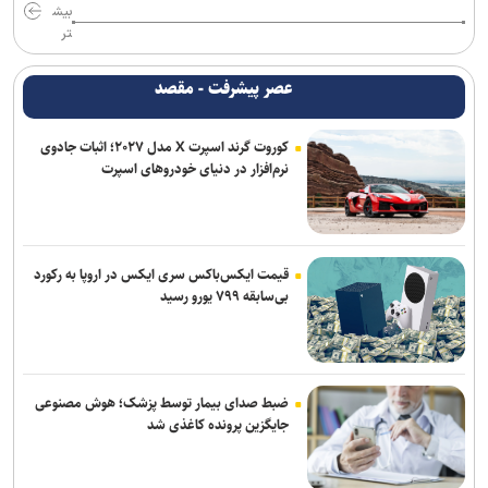
بیش
تر
عصر پیشرفت - مقصد
کوروت گرند اسپرت X مدل ۲۰۲۷؛ اثبات جادوی
نرم‌افزار در دنیای خودروهای اسپرت
قیمت ایکس‌باکس سری ایکس در اروپا به رکورد
بی‌سابقه ۷۹۹ یورو رسید
ضبط صدای بیمار توسط پزشک؛ هوش مصنوعی
جایگزین پرونده کاغذی شد