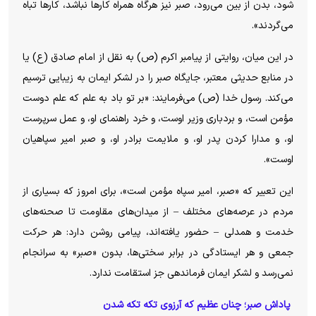
شود، بدن از بین می‌رود، صبر نیز هرگاه همراه کارها نباشد، کارها تباه
می‌گردند».
در این میان، روایتی از پیامبر اکرم (ص) به نقل از امام صادق (ع) یا
در منابع حدیثی معتبر، جایگاه صبر را در لشکر ایمان به زیبایی ترسیم
می‌کند. رسول خدا (ص) می‌فرمایند: «بر تو باد به علم که علم دوست
مؤمن است، و بردباری وزیر اوست، و خرد راهنمای او، و عمل سرپرست
او، و مدارا کردن پدر او، و ملایمت برادر او، و صبر امیر سپاهیان
اوست».
این تعبیر که «صبر، امیر سپاه مؤمن است»، برای امروز که بسیاری از
مردم در عرصه‌های مختلف – از میدان‌های مقاومت تا صحنه‌های
خدمت و همدلی – حضور یافته‌اند، پیامی روشن دارد: هر حرکت
جمعی و هر ایستادگی در برابر سختی‌ها، بدون «صبر» به سرانجام
نمی‌رسد و لشکر ایمان فرماندهی جز استقامت ندارد.
پاداش صبر؛ چنان عظیم که آرزوی تکه تکه شدن