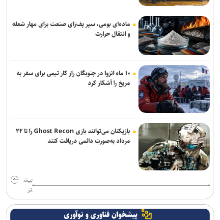
سردار ابن‌الرضا: رسانه بخشی از سامانه بازدارندگی جمهوری اسلامی ایران
ماده‌ای بومی، سپر پف‌زای صنعت برای مهار شعله
است/ صنعت دفاعی و رسانه در حال ساختن قدرت ملی هستند
و انتقال حرارت
مسکو اعزام متخصصان به نیروگاه هسته‌ای بوشهر را آغاز کرد
۱۰ ماه انزوا در جنوبگان راز کار تیمی برای سفر به
سردار قریشی: تصاویر حضور رهبر معظم انقلاب در جلسات با فرماندهان
مریخ را آشکار کرد
منتشر خواهد شد
بازیکنان می‌توانند بازی Ghost Recon را تا ۲۲
مرداد به‌صورت دائمی دریافت کنند
بیش
تر
پیشخوان فناوری و نوآوری