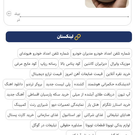
بیش
تر
لینکستان
شماره تلفن امداد خودرو مدیران خودرو
شماره تلفن امداد خودرو هیوندای
موزیک وایرال
دیزلیران کانتین
کود پتاس بالا
رسانه رپاپ
کود مایع مرغی
خرید نقره آنلاین
قیمت ضایعات آهن امروز
قیمت ترازو دیجیتال
اندیشکده حکمرانی هوشمند
کشنده
پلی لیست جدید
بروکر ترندو
دانلود اهنگ
آپ تیون
دریافت طلای آبشده از میلی
خرید سکه پارسیان اقساطی
آهنگ جدید
خرید استارز تلگرام
هتل یار
نمایندگی تعمیرات دوو
شیرازی رنت
کمپینگ
هدایای تبلیغاتی
غذای شرکتی
تور استانبول
غذای سازمانی
خرید کارت پستال
لوازم یدکی تویوتا قطعات تویوتا
مشاوره حقوقی
تبلیغات در گوگل