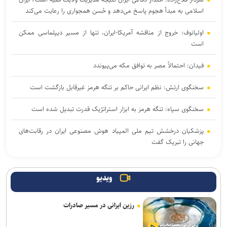
اسلامی به مبدأ هجوم پاسخ می‌دهد و حُسن همجواری را رعایت می‌کند
اولیانوف: خروج از مناقشه آمریکا-ایران، تنها از مسیر دیپلماسی ممکن
است
فیدان: احتمالاً مصر به توافق مکه می‌پیوندد
سخنگوی ارتش: نظم ایرانی حاکم بر تنگه هرمز غیرقابل بازگشت است
سخنگوی سپاه: تنگه هرمز به ابزار استراتژیک قدرت تبدیل شده است
پزشکیان درخشش تیم ملی المپیاد هوش مصنوعی ایران در رقابت‌های
جهانی را تبریک گفت
ذوالقدر: هرگز کوتاه نمی آییم؛ چه در جنگ و چه در مذاکره
ویدیو
سفر رئیس دستگاه اطلاعاتی عربستان به عراق
رزین ایرانی در مسیر صادرات
عارف: هوش مصنوعی زیرساخت حکمرانی متوازن و جهش اقتصادی کشور
است