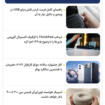
راهنمای کامل فرمت کردن فلش‌درایو USB در
ویندوز و دلایل نیاز به آن
لپ‌تاپ ThinkPad با گرافیک اکسترنال آئوروس
بازی‌ها را با وضوح ۱۴۴۰p اجرا کرد
آغاز جشنواره سالانه «پوکو کارناوال ۲۰۲۶» هم‌زمان
با هشتمین سالگرد پوکو
اسپیکر هوشمند اوپن‌ای‌آی قیمتی بین ۳۰۰ تا ۴۰۰
دلار خواهد داشت