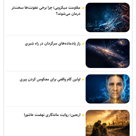
اکسیوس: ترامپ در «شن‌زار سیاسی» خود گرفتار شده است
مقاومت میکروبی؛ چرا برخی عفونت‌ها سخت‌تر
درمان می‌شوند؟
مدیر فرودگاه صنعاء: محاصره عربستان ۲۴ میلیون مسافر را محروم کرد
۱۱ سناتور دموکرات خواستار خروج آمریکا از جنگ با ایران شدند
استفان والت: جنگ‌های آمریکا علیه ایران «فاجعه‌ای تمام‌عیار» و محصول
راز پادماده‌های سرگردان در راه شیری
راهبردهای شکست‌خورده است
پیام وزیر کشور به مناسبت روز خبرنگار
تبعات جنگ دامن اسرائیل را هم گرفت/ نتانیاهو به دنبال افزایش ۱۴
اولین گام واقعی برای معکوس کردن پیری
میلیارد دلاری بودجه نظامی در بحبوحه بحران اقتصادی
عراقچی: توافق با عمان نزدیک است/ تکذیب سهم ۱۱ درصدی ایران از خزر
حشد شعبی تحرکات تروریست‌ها در مرز عراق و سوریه را رصد می‌کند
اربعین؛ روایت ماندگاری نهضت عاشورا
شرکت اماراتی: یکی از کشتی‌های ما در تنگه هرمز هدف حمله موشکی
قرار گرفت