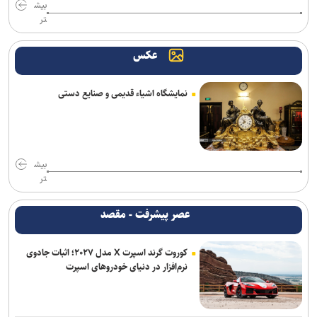
بیش
تر
مدافع جوان آلومینیوم نزدیک به سپاهان
عکس
ادامه مذاکرات پیکان و شکاری
پشت‌پرده بند فسخ قرارداد ۱۰۰ میلیونی استقلال و رضاییان
نمایشگاه اشیاء قدیمی و صنایع دستی
توافق دنیامالی و همتای آذربایجانی برای گسترش همکاری‌های ورزش و
جوانان ایران و جمهوری آذربایجان
سفر مربی جدید استقلال به ایران
بیش
تر
پایان شایعات در مورد جدایی؛ بیفوما در پرسپولیس ماندنی شد
عصر پیشرفت - مقصد
موضع جدید نساجی درباره ایری و طاهری
کوروت گرند اسپرت X مدل ۲۰۲۷؛ اثبات جادوی
پاسخ منفی یک لزیونر به باشگاه پرسپولیس؛ فعلا به ایران نمی‌آیم
نرم‌افزار در دنیای خودروهای اسپرت
استعلام استقلال از فیفا در مورد جذب بازیکن آزاد و پنجره تیم بانوان
فولاد خوزستان در حال بررسی شرایط رضاییان برای بازگشت به اهواز