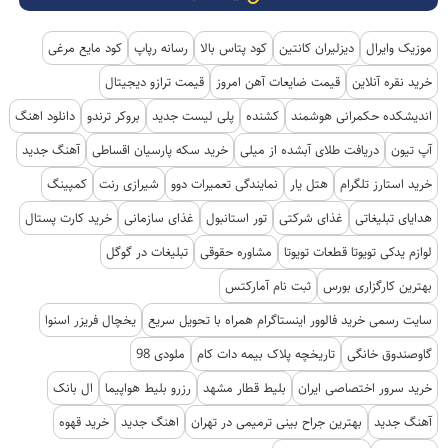
موزیک وایرال
دیزلیران کانتین
کود پتاس بالا
رسانه رپاپ
کود مایع مرغی
خرید نقره آنلاین
قیمت ضایعات آهن امروز
قیمت ترازو دیجیتال
اندیشکده حکمرانی هوشمند
کشنده
پلی لیست جدید
بروکر ترندو
دانلود اهنگ
آپ تیون
دریافت طلای آبشده از میلی
خرید سکه پارسیان اقساطی
آهنگ جدید
خرید استارز تلگرام
هتل یار
نمایندگی تعمیرات دوو
شیرازی رنت
کمپینگ
هدایای تبلیغاتی
غذای شرکتی
تور استانبول
غذای سازمانی
خرید کارت پستال
لوازم یدکی تویوتا قطعات تویوتا
مشاوره حقوقی
تبلیغات در گوگل
بهترین کارگزاری بورس
ثبت نام آمارکتس
سایت رسمی خرید فالوور اینستاگرام همراه با تحویل سریع
یخچال فریزر اسنوا
گاوصندوق خانگی
تاریخچه پلاک بیمه دات کام
ملودی 98
خرید سرور اختصاصی ایران
بلیط قطار مشهد
رزرو بلیط هواپیما
ال بانک
آهنگ جدید
بهترین جراح بینی ترمیمی در تهران
اهنگ جدید
خرید قهوه