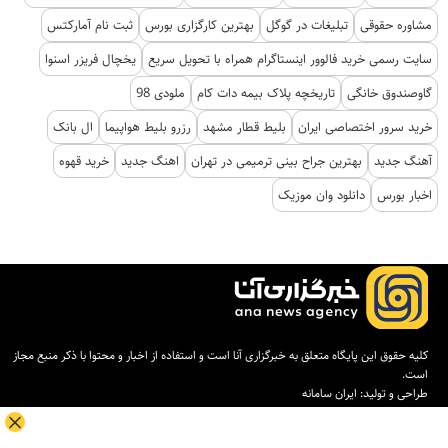
مشاوره حقوقی
تبلیغات در گوگل
بهترین کارگزاری بورس
ثبت نام آمارکتس
سایت رسمی خرید فالوور اینستاگرام همراه با تحویل سریع
یخچال فریزر اسنوا
گاوصندوق خانگی
تاریخچه پلاک بیمه دات کام
ملودی 98
خرید سرور اختصاصی ایران
بلیط قطار مشهد
رزرو بلیط هواپیما
ال بانک
آهنگ جدید
بهترین جراح بینی ترمیمی در تهران
اهنگ جدید
خرید قهوه
اخبار بورس
دانلود وان موزیک
کلیه حقوق این پایگاه متعلق به خبرگزاری آنا است و استفاده از اخبار و محتوا با ذکر منبع مجاز
است.
طراحی و تولید:
ایران سامانه