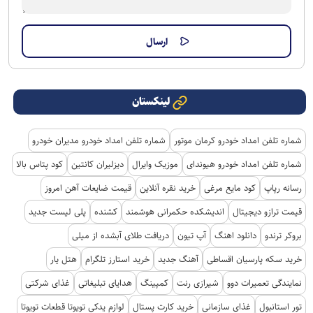
لینکستان
شماره تلفن امداد خودرو کرمان موتور
شماره تلفن امداد خودرو مدیران خودرو
شماره تلفن امداد خودرو هیوندای
موزیک وایرال
دیزلیران کانتین
کود پتاس بالا
رسانه رپاپ
کود مایع مرغی
خرید نقره آنلاین
قیمت ضایعات آهن امروز
قیمت ترازو دیجیتال
اندیشکده حکمرانی هوشمند
کشنده
پلی لیست جدید
بروکر ترندو
دانلود اهنگ
آپ تیون
دریافت طلای آبشده از میلی
خرید سکه پارسیان اقساطی
آهنگ جدید
خرید استارز تلگرام
هتل یار
نمایندگی تعمیرات دوو
شیرازی رنت
کمپینگ
هدایای تبلیغاتی
غذای شرکتی
تور استانبول
غذای سازمانی
خرید کارت پستال
لوازم یدکی تویوتا قطعات تویوتا