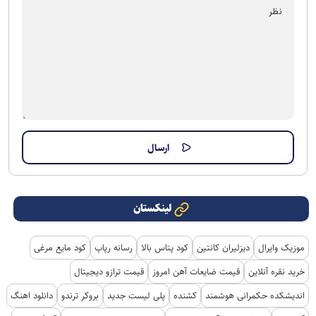
لینکستان
موزیک وایرال
دیزلیران کانتین
کود پتاس بالا
رسانه رپاپ
کود مایع مرغی
خرید نقره آنلاین
قیمت ضایعات آهن امروز
قیمت ترازو دیجیتال
اندیشکده حکمرانی هوشمند
کشنده
پلی لیست جدید
بروکر ترندو
دانلود اهنگ