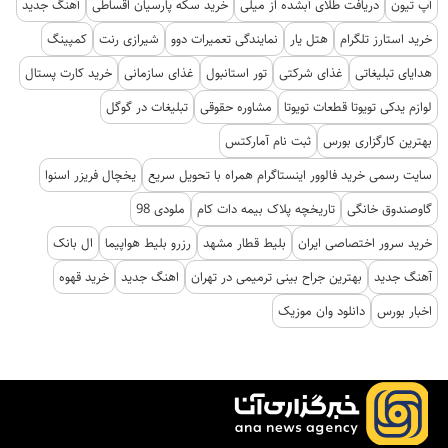
آپ تیون
دریافت طلای آبشده از میلی
خرید سکه پارسیان اقساطی
آهنگ جدید
خرید استارز تلگرام
هتل یار
نمایندگی تعمیرات دوو
شیرازی رنت
کمپینگ
هدایای تبلیغاتی
غذای شرکتی
تور استانبول
غذای سازمانی
خرید کارت پستال
لوازم یدکی تویوتا قطعات تویوتا
مشاوره حقوقی
تبلیغات در گوگل
بهترین کارگزاری بورس
ثبت نام آمارکتس
سایت رسمی خرید فالوور اینستاگرام همراه با تحویل سریع
یخچال فریزر اسنوا
گاوصندوق خانگی
تاریخچه پلاک بیمه دات کام
ملودی 98
خرید سرور اختصاصی ایران
بلیط قطار مشهد
رزرو بلیط هواپیما
ال بانک
آهنگ جدید
بهترین جراح بینی ترمیمی در تهران
اهنگ جدید
خرید قهوه
اخبار بورس
دانلود وان موزیک