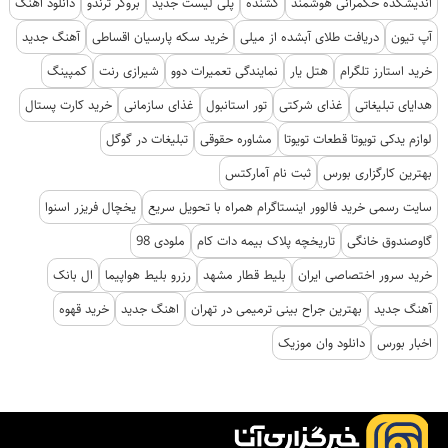
اندیشکده حکمرانی هوشمند
کشنده
پلی لیست جدید
بروکر ترندو
دانلود اهنگ
آپ تیون
دریافت طلای آبشده از میلی
خرید سکه پارسیان اقساطی
آهنگ جدید
خرید استارز تلگرام
هتل یار
نمایندگی تعمیرات دوو
شیرازی رنت
کمپینگ
هدایای تبلیغاتی
غذای شرکتی
تور استانبول
غذای سازمانی
خرید کارت پستال
لوازم یدکی تویوتا قطعات تویوتا
مشاوره حقوقی
تبلیغات در گوگل
بهترین کارگزاری بورس
ثبت نام آمارکتس
سایت رسمی خرید فالوور اینستاگرام همراه با تحویل سریع
یخچال فریزر اسنوا
گاوصندوق خانگی
تاریخچه پلاک بیمه دات کام
ملودی 98
خرید سرور اختصاصی ایران
بلیط قطار مشهد
رزرو بلیط هواپیما
ال بانک
آهنگ جدید
بهترین جراح بینی ترمیمی در تهران
اهنگ جدید
خرید قهوه
اخبار بورس
دانلود وان موزیک