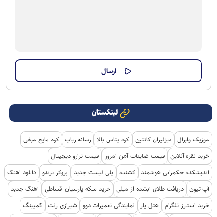
لینکستان
موزیک وایرال
دیزلیران کانتین
کود پتاس بالا
رسانه رپاپ
کود مایع مرغی
خرید نقره آنلاین
قیمت ضایعات آهن امروز
قیمت ترازو دیجیتال
اندیشکده حکمرانی هوشمند
کشنده
پلی لیست جدید
بروکر ترندو
دانلود اهنگ
آپ تیون
دریافت طلای آبشده از میلی
خرید سکه پارسیان اقساطی
آهنگ جدید
خرید استارز تلگرام
هتل یار
نمایندگی تعمیرات دوو
شیرازی رنت
کمپینگ