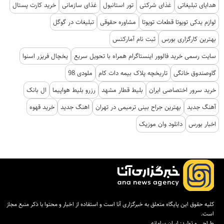
هدایای تبلیغاتی
غذای شرکتی
تور استانبول
غذای سازمانی
خرید کارت پستال
لوازم یدکی تویوتا قطعات تویوتا
مشاوره حقوقی
تبلیغات در گوگل
بهترین کارگزاری بورس
ثبت نام آمارکتس
سایت رسمی خرید فالوور اینستاگرام همراه با تحویل سریع
یخچال فریزر اسنوا
گاوصندوق خانگی
تاریخچه پلاک بیمه دات کام
ملودی 98
خرید سرور اختصاصی ایران
بلیط قطار مشهد
رزرو بلیط هواپیما
ال بانک
آهنگ جدید
بهترین جراح بینی ترمیمی در تهران
اهنگ جدید
خرید قهوه
اخبار بورس
دانلود وان موزیک
کلیه حقوق این پایگاه متعلق به خبرگزاری آنا است و استفاده از اخبار و محتوا با ذکر منبع مجاز
است.
طراحی و تولید:
ایران سامانه