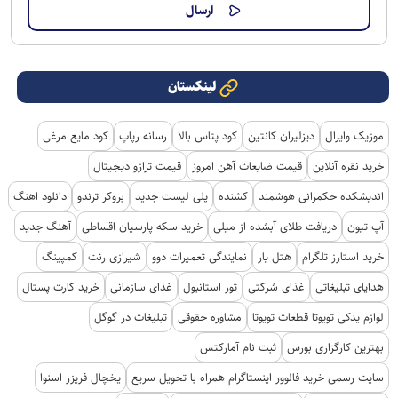
لینکستان
موزیک وایرال
دیزلیران کانتین
کود پتاس بالا
رسانه رپاپ
کود مایع مرغی
خرید نقره آنلاین
قیمت ضایعات آهن امروز
قیمت ترازو دیجیتال
اندیشکده حکمرانی هوشمند
کشنده
پلی لیست جدید
بروکر ترندو
دانلود اهنگ
آپ تیون
دریافت طلای آبشده از میلی
خرید سکه پارسیان اقساطی
آهنگ جدید
خرید استارز تلگرام
هتل یار
نمایندگی تعمیرات دوو
شیرازی رنت
کمپینگ
هدایای تبلیغاتی
غذای شرکتی
تور استانبول
غذای سازمانی
خرید کارت پستال
لوازم یدکی تویوتا قطعات تویوتا
مشاوره حقوقی
تبلیغات در گوگل
بهترین کارگزاری بورس
ثبت نام آمارکتس
سایت رسمی خرید فالوور اینستاگرام همراه با تحویل سریع
یخچال فریزر اسنوا