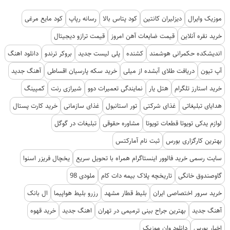
موزیک وایرال
دیزلیران کانتین
کود پتاس بالا
رسانه رپاپ
کود مایع مرغی
خرید نقره آنلاین
قیمت ضایعات آهن امروز
قیمت ترازو دیجیتال
اندیشکده حکمرانی هوشمند
کشنده
پلی لیست جدید
بروکر ترندو
دانلود اهنگ
آپ تیون
دریافت طلای آبشده از میلی
خرید سکه پارسیان اقساطی
آهنگ جدید
خرید استارز تلگرام
هتل یار
نمایندگی تعمیرات دوو
شیرازی رنت
کمپینگ
هدایای تبلیغاتی
غذای شرکتی
تور استانبول
غذای سازمانی
خرید کارت پستال
لوازم یدکی تویوتا قطعات تویوتا
مشاوره حقوقی
تبلیغات در گوگل
بهترین کارگزاری بورس
ثبت نام آمارکتس
سایت رسمی خرید فالوور اینستاگرام همراه با تحویل سریع
یخچال فریزر اسنوا
گاوصندوق خانگی
تاریخچه پلاک بیمه دات کام
ملودی 98
خرید سرور اختصاصی ایران
بلیط قطار مشهد
رزرو بلیط هواپیما
ال بانک
آهنگ جدید
بهترین جراح بینی ترمیمی در تهران
اهنگ جدید
خرید قهوه
اخبار بورس
دانلود وان موزیک