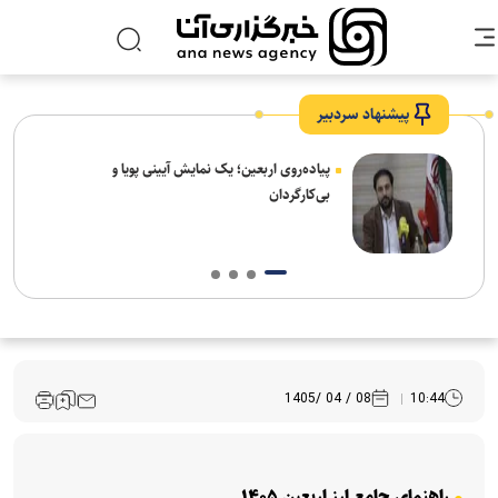
پیشنهاد سردبیر
پیاده‌روی اربعین؛ یک نمایش آیینی پویا و
واگذاری طرح جداره سازی محوطه شهیدگاه شیخ
صفی الدین اردبیلی به دانشگاه آزاد مشکین شهر
08 / 04 /1405
10:44
راهنمای جامع ارز اربعین ۱۴۰۵