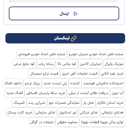
لینکستان
شماره تلفن امداد خودرو مدیران خودرو
شماره تلفن امداد خودرو هیوندای
موزیک وایرال
دیزلیران کانتین
کود پتاس بالا
رسانه رپاپ
کود مایع مرغی
خرید نقره آنلاین
قیمت ضایعات آهن امروز
قیمت ترازو دیجیتال
اندیشکده حکمرانی هوشمند
کشنده
پلی لیست جدید
بروکر ترندو
دانلود اهنگ
آپ تیون
دریافت طلای آبشده از میلی
خرید سکه پارسیان اقساطی
آهنگ جدید
خرید استارز تلگرام
هتل یار
نمایندگی تعمیرات دوو
شیرازی رنت
کمپینگ
هدایای تبلیغاتی
غذای شرکتی
تور استانبول
غذای سازمانی
خرید کارت پستال
لوازم یدکی تویوتا قطعات تویوتا
مشاوره حقوقی
تبلیغات در گوگل