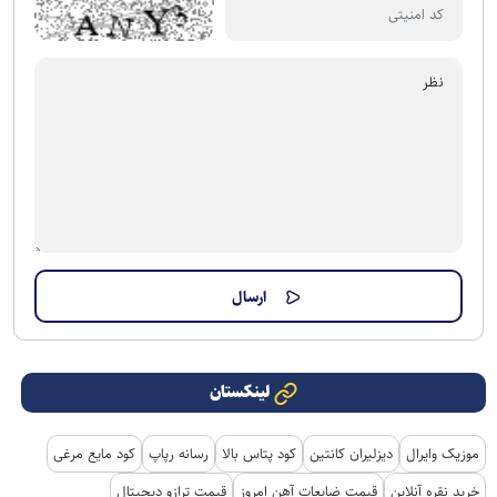
لینکستان
موزیک وایرال
دیزلیران کانتین
کود پتاس بالا
رسانه رپاپ
کود مایع مرغی
خرید نقره آنلاین
قیمت ضایعات آهن امروز
قیمت ترازو دیجیتال
اندیشکده حکمرانی هوشمند
کشنده
پلی لیست جدید
بروکر ترندو
دانلود اهنگ
آپ تیون
دریافت طلای آبشده از میلی
خرید سکه پارسیان اقساطی
آهنگ جدید
خرید استارز تلگرام
هتل یار
نمایندگی تعمیرات دوو
شیرازی رنت
کمپینگ