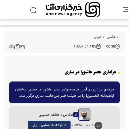
عکس
خبری
05 / 04 /1405
00:38
عزاداری عصر عاشورا در ساری
مراسم عزاداری و آیین خیمه‌سوزی عصر عاشورا با حضور عاشقان
اباعبدالله الحسین(ع) در هیئت قمر بنی‌هاشم ساری برگزار شد.
عکاس : هاتف حسینی
کد خبر : ۱۰۶۵۲۹۸