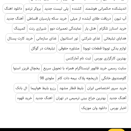
هدایای تبلیغاتی
غذای شرکتی
تور استانبول
غذای سازمانی
خرید کارت پستال
لوازم یدکی تویوتا قطعات تویوتا
مشاوره حقوقی
تبلیغات در گوگل
بهترین کارگزاری بورس
ثبت نام آمارکتس
سایت رسمی خرید فالوور اینستاگرام همراه با تحویل سریع
یخچال فریزر اسنوا
گاوصندوق خانگی
تاریخچه پلاک بیمه دات کام
ملودی 98
خرید سرور اختصاصی ایران
بلیط قطار مشهد
رزرو بلیط هواپیما
ال بانک
آهنگ جدید
بهترین جراح بینی ترمیمی در تهران
اهنگ جدید
خرید قهوه
اخبار بورس
دانلود وان موزیک
کلیه حقوق این پایگاه متعلق به خبرگزاری آنا است و استفاده از اخبار و محتوا با ذکر منبع مجاز
است.