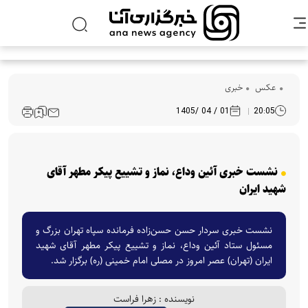
عکس
خبری
01 / 04 /1405
20:05
نشست خبری آئین وداع، نماز و تشییع پیکر مطهر آقای
شهید ایران
نشست خبری سردار حسن حسن‌زاده فرمانده سپاه تهران بزرگ و
مسئول ستاد آئین وداع، نماز و تشییع پیکر مطهر آقای شهید
ایران (تهران) عصر امروز در مصلی امام خمینی (ره) برگزار شد.
نویسنده : زهرا فراست