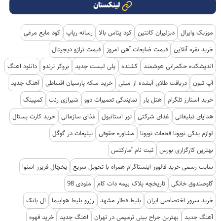
لینکستان
موزیک وایرال
دیزلیران کانتین
کود پتاس بالا
رسانه رپاپ
کود مایع مرغی
خرید نقره آنلاین
قیمت ضایعات آهن امروز
قیمت ترازو دیجیتال
اندیشکده حکمرانی هوشمند
کشنده
پلی لیست جدید
بروکر ترندو
دانلود اهنگ
آپ تیون
دریافت طلای آبشده از میلی
خرید سکه پارسیان اقساطی
آهنگ جدید
خرید استارز تلگرام
هتل یار
نمایندگی تعمیرات دوو
شیرازی رنت
کمپینگ
هدایای تبلیغاتی
غذای شرکتی
تور استانبول
غذای سازمانی
خرید کارت پستال
لوازم یدکی تویوتا قطعات تویوتا
مشاوره حقوقی
تبلیغات در گوگل
بهترین کارگزاری بورس
ثبت نام آمارکتس
سایت رسمی خرید فالوور اینستاگرام همراه با تحویل سریع
یخچال فریزر اسنوا
گاوصندوق خانگی
تاریخچه پلاک بیمه دات کام
ملودی 98
خرید سرور اختصاصی ایران
بلیط قطار مشهد
رزرو بلیط هواپیما
ال بانک
آهنگ جدید
بهترین جراح بینی ترمیمی در تهران
اهنگ جدید
خرید قهوه