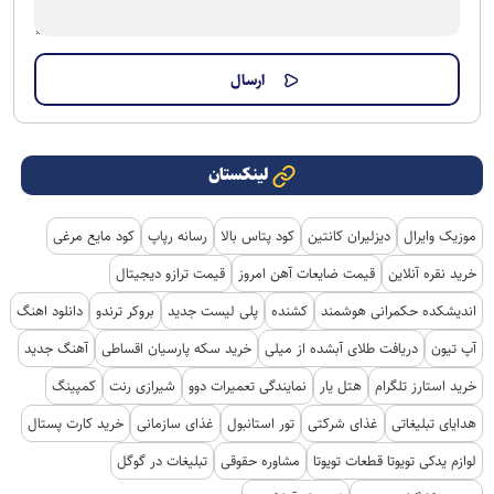
لینکستان
موزیک وایرال
دیزلیران کانتین
کود پتاس بالا
رسانه رپاپ
کود مایع مرغی
خرید نقره آنلاین
قیمت ضایعات آهن امروز
قیمت ترازو دیجیتال
اندیشکده حکمرانی هوشمند
کشنده
پلی لیست جدید
بروکر ترندو
دانلود اهنگ
آپ تیون
دریافت طلای آبشده از میلی
خرید سکه پارسیان اقساطی
آهنگ جدید
خرید استارز تلگرام
هتل یار
نمایندگی تعمیرات دوو
شیرازی رنت
کمپینگ
هدایای تبلیغاتی
غذای شرکتی
تور استانبول
غذای سازمانی
خرید کارت پستال
لوازم یدکی تویوتا قطعات تویوتا
مشاوره حقوقی
تبلیغات در گوگل