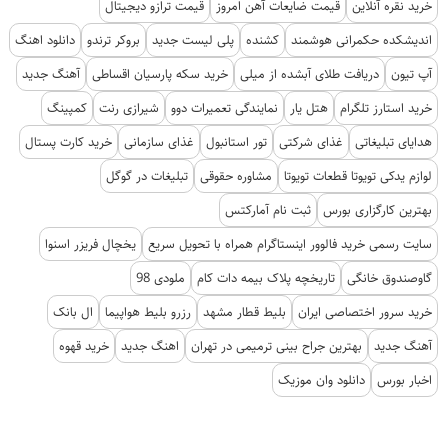
خرید نقره آنلاین
قیمت ضایعات آهن امروز
قیمت ترازو دیجیتال
اندیشکده حکمرانی هوشمند
کشنده
پلی لیست جدید
بروکر ترندو
دانلود اهنگ
آپ تیون
دریافت طلای آبشده از میلی
خرید سکه پارسیان اقساطی
آهنگ جدید
خرید استارز تلگرام
هتل یار
نمایندگی تعمیرات دوو
شیرازی رنت
کمپینگ
هدایای تبلیغاتی
غذای شرکتی
تور استانبول
غذای سازمانی
خرید کارت پستال
لوازم یدکی تویوتا قطعات تویوتا
مشاوره حقوقی
تبلیغات در گوگل
بهترین کارگزاری بورس
ثبت نام آمارکتس
سایت رسمی خرید فالوور اینستاگرام همراه با تحویل سریع
یخچال فریزر اسنوا
گاوصندوق خانگی
تاریخچه پلاک بیمه دات کام
ملودی 98
خرید سرور اختصاصی ایران
بلیط قطار مشهد
رزرو بلیط هواپیما
ال بانک
آهنگ جدید
بهترین جراح بینی ترمیمی در تهران
اهنگ جدید
خرید قهوه
اخبار بورس
دانلود وان موزیک