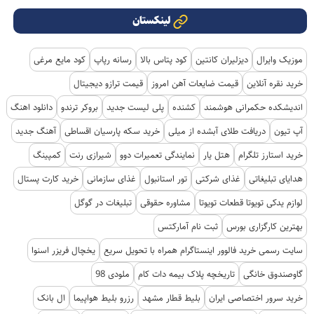
لینکستان
موزیک وایرال
دیزلیران کانتین
کود پتاس بالا
رسانه رپاپ
کود مایع مرغی
خرید نقره آنلاین
قیمت ضایعات آهن امروز
قیمت ترازو دیجیتال
اندیشکده حکمرانی هوشمند
کشنده
پلی لیست جدید
بروکر ترندو
دانلود اهنگ
آپ تیون
دریافت طلای آبشده از میلی
خرید سکه پارسیان اقساطی
آهنگ جدید
خرید استارز تلگرام
هتل یار
نمایندگی تعمیرات دوو
شیرازی رنت
کمپینگ
هدایای تبلیغاتی
غذای شرکتی
تور استانبول
غذای سازمانی
خرید کارت پستال
لوازم یدکی تویوتا قطعات تویوتا
مشاوره حقوقی
تبلیغات در گوگل
بهترین کارگزاری بورس
ثبت نام آمارکتس
سایت رسمی خرید فالوور اینستاگرام همراه با تحویل سریع
یخچال فریزر اسنوا
گاوصندوق خانگی
تاریخچه پلاک بیمه دات کام
ملودی 98
خرید سرور اختصاصی ایران
بلیط قطار مشهد
رزرو بلیط هواپیما
ال بانک