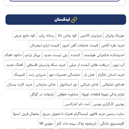
لینکستان
موزیک وایرال
دیزلیران کانتین
کود پتاس بالا
رسانه رپاپ
کود مایع مرغی
خرید نقره آنلاین
قیمت ضایعات آهن امروز
قیمت ترازو دیجیتال
اندیشکده حکمرانی هوشمند
کشنده
پلی لیست جدید
بروکر ترندو
دانلود اهنگ
آپ تیون
دریافت طلای آبشده از میلی
خرید سکه پارسیان اقساطی
آهنگ جدید
خرید استارز تلگرام
هتل یار
نمایندگی تعمیرات دوو
شیرازی رنت
کمپینگ
هدایای تبلیغاتی
غذای شرکتی
تور استانبول
غذای سازمانی
خرید کارت پستال
لوازم یدکی تویوتا قطعات تویوتا
مشاوره حقوقی
تبلیغات در گوگل
بهترین کارگزاری بورس
ثبت نام آمارکتس
سایت رسمی خرید فالوور اینستاگرام همراه با تحویل سریع
یخچال فریزر اسنوا
گاوصندوق خانگی
تاریخچه پلاک بیمه دات کام
ملودی 98