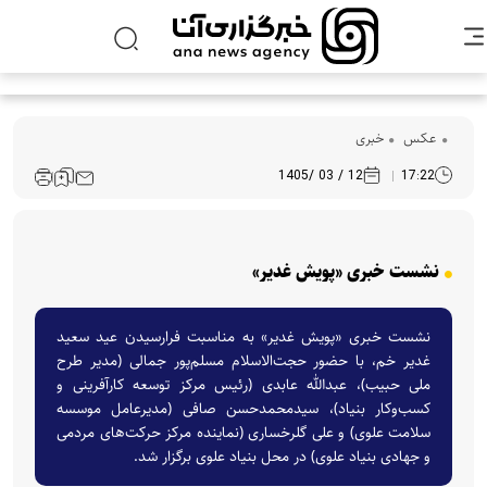
عکس
خبری
12 / 03 /1405
17:22
نشست خبری «پویش غدیر»
نشست خبری «پویش غدیر» به مناسبت فرارسیدن عید سعید
غدیر خم، با حضور حجت‌الاسلام مسلم‌پور جمالی (مدیر طرح
ملی حبیب)، عبدالله عابدی (رئیس مرکز توسعه کارآفرینی و
کسب‌وکار بنیاد)، سیدمحمدحسن صافی (مدیرعامل موسسه
سلامت علوی) و علی گلرخساری (نماینده مرکز حرکت‌های مردمی
و جهادی بنیاد علوی) در محل بنیاد علوی برگزار شد.