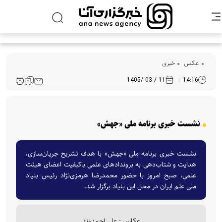
عکس
خبری
11 / 03 /1405
14:16
نشست خبری برنامه ملی «جهش»
نشست خبری برنامه ملی «جهش» با هدف تشریح جریان‌سازی،
هدایت و شتاب‌دهی به بروندادهای علمی باکیفیت اعضای هیئت
علمی، صبح امروز با حضور محمدرضا هرمزی‌نژاد رئیس بنیاد
ملی علم ایران در محل این بنیاد برگزار شد.
عکاس : علی احمدوند