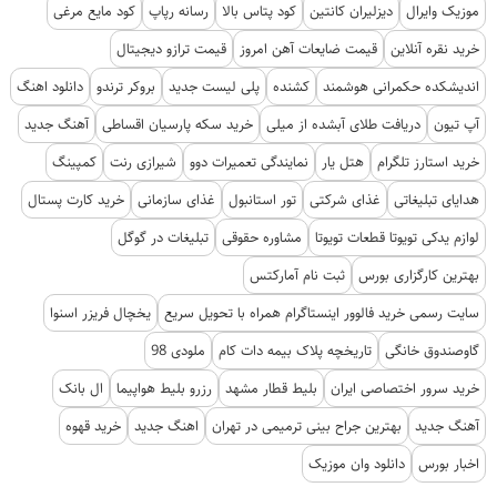
موزیک وایرال
دیزلیران کانتین
کود پتاس بالا
رسانه رپاپ
کود مایع مرغی
خرید نقره آنلاین
قیمت ضایعات آهن امروز
قیمت ترازو دیجیتال
اندیشکده حکمرانی هوشمند
کشنده
پلی لیست جدید
بروکر ترندو
دانلود اهنگ
آپ تیون
دریافت طلای آبشده از میلی
خرید سکه پارسیان اقساطی
آهنگ جدید
خرید استارز تلگرام
هتل یار
نمایندگی تعمیرات دوو
شیرازی رنت
کمپینگ
هدایای تبلیغاتی
غذای شرکتی
تور استانبول
غذای سازمانی
خرید کارت پستال
لوازم یدکی تویوتا قطعات تویوتا
مشاوره حقوقی
تبلیغات در گوگل
بهترین کارگزاری بورس
ثبت نام آمارکتس
سایت رسمی خرید فالوور اینستاگرام همراه با تحویل سریع
یخچال فریزر اسنوا
گاوصندوق خانگی
تاریخچه پلاک بیمه دات کام
ملودی 98
خرید سرور اختصاصی ایران
بلیط قطار مشهد
رزرو بلیط هواپیما
ال بانک
آهنگ جدید
بهترین جراح بینی ترمیمی در تهران
اهنگ جدید
خرید قهوه
اخبار بورس
دانلود وان موزیک