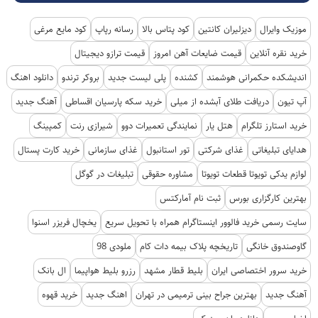
موزیک وایرال
دیزلیران کانتین
کود پتاس بالا
رسانه رپاپ
کود مایع مرغی
خرید نقره آنلاین
قیمت ضایعات آهن امروز
قیمت ترازو دیجیتال
اندیشکده حکمرانی هوشمند
کشنده
پلی لیست جدید
بروکر ترندو
دانلود اهنگ
آپ تیون
دریافت طلای آبشده از میلی
خرید سکه پارسیان اقساطی
آهنگ جدید
خرید استارز تلگرام
هتل یار
نمایندگی تعمیرات دوو
شیرازی رنت
کمپینگ
هدایای تبلیغاتی
غذای شرکتی
تور استانبول
غذای سازمانی
خرید کارت پستال
لوازم یدکی تویوتا قطعات تویوتا
مشاوره حقوقی
تبلیغات در گوگل
بهترین کارگزاری بورس
ثبت نام آمارکتس
سایت رسمی خرید فالوور اینستاگرام همراه با تحویل سریع
یخچال فریزر اسنوا
گاوصندوق خانگی
تاریخچه پلاک بیمه دات کام
ملودی 98
خرید سرور اختصاصی ایران
بلیط قطار مشهد
رزرو بلیط هواپیما
ال بانک
آهنگ جدید
بهترین جراح بینی ترمیمی در تهران
اهنگ جدید
خرید قهوه