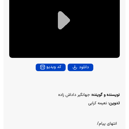
P
l
a
y
کد ویدیو
دانلود
V
i
نویسنده و گوینده:
جهانگیر داداش زاده
تدوین:
نعیمه کرابی
d
e
انتهای پیام/