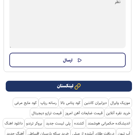
لینکستان
موزیک وایرال
دیزلیران کانتین
کود پتاس بالا
رسانه رپاپ
کود مایع مرغی
خرید نقره آنلاین
قیمت ضایعات آهن امروز
قیمت ترازو دیجیتال
اندیشکده حکمرانی هوشمند
کشنده
پلی لیست جدید
بروکر ترندو
دانلود اهنگ
آپ تیون
دریافت طلای آبشده از میلی
خرید سکه پارسیان اقساطی
آهنگ جدید