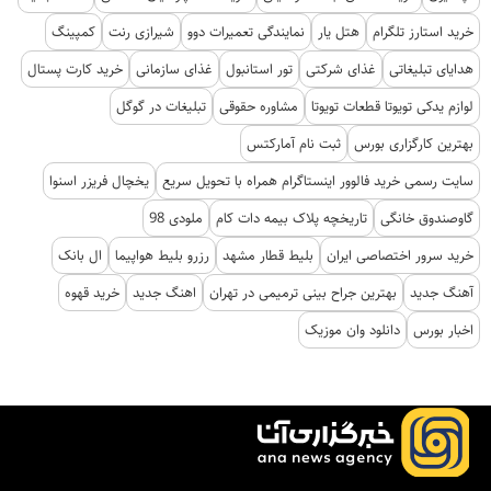
خرید استارز تلگرام
هتل یار
نمایندگی تعمیرات دوو
شیرازی رنت
کمپینگ
هدایای تبلیغاتی
غذای شرکتی
تور استانبول
غذای سازمانی
خرید کارت پستال
لوازم یدکی تویوتا قطعات تویوتا
مشاوره حقوقی
تبلیغات در گوگل
بهترین کارگزاری بورس
ثبت نام آمارکتس
سایت رسمی خرید فالوور اینستاگرام همراه با تحویل سریع
یخچال فریزر اسنوا
گاوصندوق خانگی
تاریخچه پلاک بیمه دات کام
ملودی 98
خرید سرور اختصاصی ایران
بلیط قطار مشهد
رزرو بلیط هواپیما
ال بانک
آهنگ جدید
بهترین جراح بینی ترمیمی در تهران
اهنگ جدید
خرید قهوه
اخبار بورس
دانلود وان موزیک