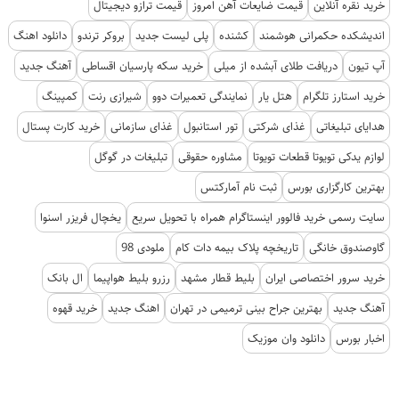
خرید نقره آنلاین
قیمت ضایعات آهن امروز
قیمت ترازو دیجیتال
اندیشکده حکمرانی هوشمند
کشنده
پلی لیست جدید
بروکر ترندو
دانلود اهنگ
آپ تیون
دریافت طلای آبشده از میلی
خرید سکه پارسیان اقساطی
آهنگ جدید
خرید استارز تلگرام
هتل یار
نمایندگی تعمیرات دوو
شیرازی رنت
کمپینگ
هدایای تبلیغاتی
غذای شرکتی
تور استانبول
غذای سازمانی
خرید کارت پستال
لوازم یدکی تویوتا قطعات تویوتا
مشاوره حقوقی
تبلیغات در گوگل
بهترین کارگزاری بورس
ثبت نام آمارکتس
سایت رسمی خرید فالوور اینستاگرام همراه با تحویل سریع
یخچال فریزر اسنوا
گاوصندوق خانگی
تاریخچه پلاک بیمه دات کام
ملودی 98
خرید سرور اختصاصی ایران
بلیط قطار مشهد
رزرو بلیط هواپیما
ال بانک
آهنگ جدید
بهترین جراح بینی ترمیمی در تهران
اهنگ جدید
خرید قهوه
اخبار بورس
دانلود وان موزیک