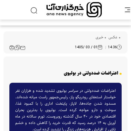
عکس
خبری
01 / 03 /1405
14:36
اعتراضات ضددولتی در بولیوی
اعتراضات ضددولتی در سراسر بولیوی تشدید شده و هزاران نفر
خواستار استعفای رودریگو پاز، رئیس‌جمهور راست میانه شده‌اند.
مسدود شدن جاده‌ها، لاپاز، پایتخت اداری را با کمبود غذا،
سوخت و دارو مواجه کرده است. بولیوی با بدترین بحران
اقتصادی خود در ۴۰ سال گذشته روبروست. تورم سالانه در ماه
آوریل به ۱۴ درصد رسید که قدرت خرید را کاهش داده و خشم
ناشی از افزایش هزینه‌های زندگی را تشدید کرده است.