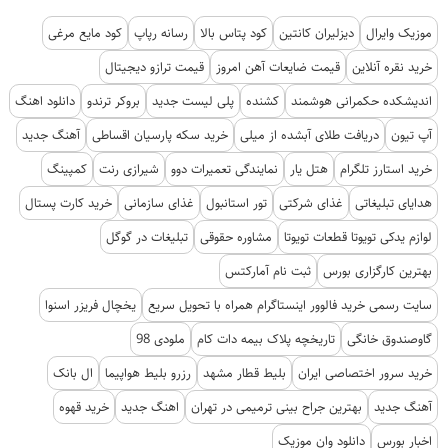
موزیک وایرال
دیزلیران کانتین
کود پتاس بالا
رسانه رپاپ
کود مایع مرغی
خرید نقره آنلاین
قیمت ضایعات آهن امروز
قیمت ترازو دیجیتال
اندیشکده حکمرانی هوشمند
کشنده
پلی لیست جدید
بروکر ترندو
دانلود اهنگ
آپ تیون
دریافت طلای آبشده از میلی
خرید سکه پارسیان اقساطی
آهنگ جدید
خرید استارز تلگرام
هتل یار
نمایندگی تعمیرات دوو
شیرازی رنت
کمپینگ
هدایای تبلیغاتی
غذای شرکتی
تور استانبول
غذای سازمانی
خرید کارت پستال
لوازم یدکی تویوتا قطعات تویوتا
مشاوره حقوقی
تبلیغات در گوگل
بهترین کارگزاری بورس
ثبت نام آمارکتس
سایت رسمی خرید فالوور اینستاگرام همراه با تحویل سریع
یخچال فریزر اسنوا
گاوصندوق خانگی
تاریخچه پلاک بیمه دات کام
ملودی 98
خرید سرور اختصاصی ایران
بلیط قطار مشهد
رزرو بلیط هواپیما
ال بانک
آهنگ جدید
بهترین جراح بینی ترمیمی در تهران
اهنگ جدید
خرید قهوه
اخبار بورس
دانلود وان موزیک