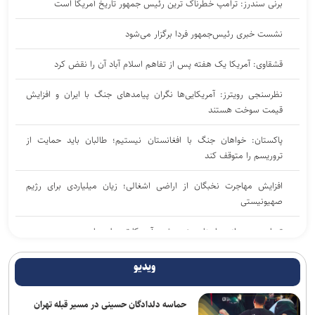
برنی سندرز: ترامپ خطرناک‌ ترین رئیس‌ جمهور تاریخ آمریکا است
نشست خبری رئیس‌جمهور فردا برگزار می‌شود
قشقاوی: آمریکا یک هفته پس از تفاهم اسلام آباد آن را نقض کرد
نظرسنجی رویترز: آمریکایی‌ها نگران پیامد‌های جنگ با ایران و افزایش
قیمت سوخت هستند
پاکستان: خواهان جنگ با افغانستان نیستیم؛ طالبان باید حمایت از
تروریسم را متوقف کند
افزایش مهاجرت نخبگان از اراضی اشغالی؛ زیان میلیاردی برای رژیم
صهیونیستی
تصاویر جدید از پهپاد‌های منهدم‌شده آمریکا توسط سپاه
گفت‌وگوی تلفنی بن‌سلمان و مکرون درباره امنیت منطقه و آبراه‌های
ویدیو
حیاتی
حماسه دلدادگان حسینی در مسیر قبله تهران
واشنگتن‌پست: ترامپ در محافل خصوصی از جی‌دی ونس برای انتخابات