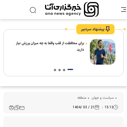
پیشنهاد سردبیر
ار:
برای محافظت از قلب واقعا به چه میزان ورزش نیاز
قت و
دارید
سیاست و جهان
منطقه
21 / 03 /1404
15:13