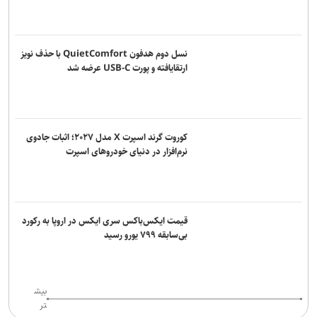
ادعای حکومت جولانی درباره خنثی‌سازی عملیات داعش در دمشق
اولیانوف: خروج از مناقشه آمریکا-ایران، تنها از مسیر دیپلماسی ممکن
است
نسل دوم هدفون QuietComfort با حذف نویز
ارتقایافته و پورت USB-C عرضه شد
قالیباف: قلم، امتداد شمشیر عدالت و رسانه، سنگر پاسداری از حقیقت
است
فیدان: احتمالاً مصر به توافق مکه می‌پیوندد
کوروت گرند اسپرت X مدل ۲۰۲۷؛ اثبات جادوی
نرم‌افزار در دنیای خودروهای اسپرت
سخنگوی ارتش: نظم ایرانی حاکم بر تنگه هرمز غیرقابل بازگشت است
سی‌ان‌ان: فرماندهان آمریکایی به دنبال راه خروج از جنگ با ایران هستند
قیمت ایکس‌باکس سری ایکس در اروپا به رکورد
بی‌سابقه ۷۹۹ یورو رسید
بیش
تر