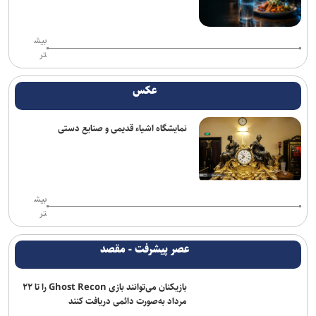
گذشته به صفر رسید
ائتلاف سعودی از زخمی شدن ۱۱ نفر در نجران خبر داد؛ یمن از کشته
بیش
شدن ۵۸ نیروی وابسته به دولت مستعفی خبر داد
تر
مقام یمنی: عربستان از قدرت نظامی صنعا وحشت دارد
عکس
آمریکا تحریم‌های جدید علیه ایران اعمال کرد
نمایشگاه اشیاء قدیمی و صنایع دستی
یورش نظامیان صهیونیست به اردوگاه قلندیا؛ ۵۱ فلسطینی زخمی و بیش
از ۷۰ نفر بازداشت شدند
مهاجرانی: آذربایجان کتاب گشوده تاریخ ایران و مدرسه آزادگی و تمدن
است
بیش
تر
تداوم تجمعات مردمی در میادین اصلی شهر تا اعلام نظر رهبری
عصر پیشرفت - مقصد
سناتور آمریکایی: جنگ غیرقانونی ترامپ علیه ایران باید فوراً متوقف شود
بازیکنان می‌توانند بازی Ghost Recon را تا ۲۲
مخبر: قلمِ خبرنگارِ ایرانی از سلاح دشمن کاراتر است
مرداد به‌صورت دائمی دریافت کنند