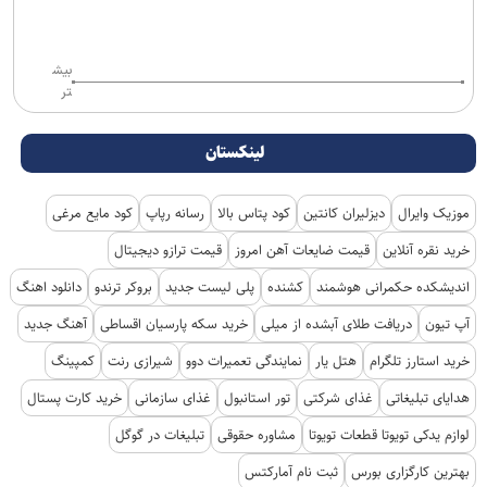
بیش
تر
لینکستان
موزیک وایرال
دیزلیران کانتین
کود پتاس بالا
رسانه رپاپ
کود مایع مرغی
خرید نقره آنلاین
قیمت ضایعات آهن امروز
قیمت ترازو دیجیتال
اندیشکده حکمرانی هوشمند
کشنده
پلی لیست جدید
بروکر ترندو
دانلود اهنگ
آپ تیون
دریافت طلای آبشده از میلی
خرید سکه پارسیان اقساطی
آهنگ جدید
خرید استارز تلگرام
هتل یار
نمایندگی تعمیرات دوو
شیرازی رنت
کمپینگ
هدایای تبلیغاتی
غذای شرکتی
تور استانبول
غذای سازمانی
خرید کارت پستال
لوازم یدکی تویوتا قطعات تویوتا
مشاوره حقوقی
تبلیغات در گوگل
بهترین کارگزاری بورس
ثبت نام آمارکتس