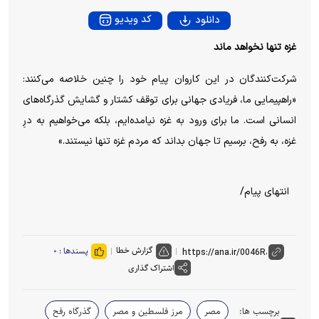
y
کد ویدیو
دانلود
V
غزه تنها نخواهد ماند
i
شرکت‌کنندگان در این کاروان پیام خود را چنین خلاصه می‌کنند:
«راهپیمایی ما، فریادی جهانی برای توقف کشتار و گشایش گذرگاه‌های
d
انسانی است. ما برای ورود به غزه نیامده‌ایم، بلکه می‌خواهیم به درِ
غزه، به رفح، برسیم تا جهان بداند که مردم غزه تنها نیستند.»
e
o
انتهای پیام/
گزارش خطا
پسندها :
۰
اشتراک گذاری
برچسب ها:
مصر
مرز فلسطین و مصر
گذرگاه رفح