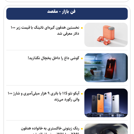
فن بازار - مقصد
نخستین هدفون گیره‌ای ناتینگ با قیمت زیر ۱۰۰
دلار معرفی شد
گوشی داغ را داخل یخچال نگذارید!
آیکو نئو ۱۱S با باتری ۹ هزار میلی‌آمپری و شارژ ۱۰۰
واتی رکورد می‌زند
رنگ زیتونی خاکستری به خانواده هدفون