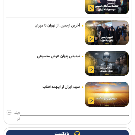
با مصرف زیاد پروتئین، بدن‌ خود را سریع‌تر پیر می‌کنید
نخستین هدفون گیره‌ای ناتینگ با قیمت زیر ۱۰۰ دلار معرفی شد
آخرین اربعین؛ از تهران تا مهران
کوروت گرند اسپرت X مدل ۲۰۲۷؛ اثبات جادوی نرم‌افزار در دنیای
خودروهای اسپرت
«مهرکام» دومین برنامه جامع مهر بنیاد ملی علم ایران آغاز به کار کرد
تبعیض پنهان هوش مصنوعی
وقتی موسیقی ترسناک، لبخندها را هم وحشتناک نشان می‌دهد
داشتن وزن مناسب لزوما نشانه سلامت نیست
تیم‌های کوچک بازی‌ساز ایرانی با فناوری‌های جدید می‌توانند ایده‌های
سهم ایران از اینهمه آفتاب
بزرگ‌تری خلق کنند
موجودی تمام مدل‌های وان‌پلاس ۱۵ در آمریکا به اتمام رسید
بیش
اومودا ۴، شاسی‌بلندی با دستیار هوش مصنوعی که فرمان همه‌چیز را به
تر
دست می‌گیرد
پادکست