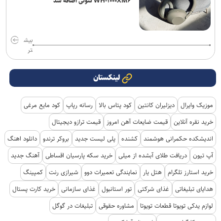
WH-۱۰۰۰XM۶ سونی اضافه شد
بیش
تر
لینکستان
موزیک وایرال
دیزلیران کانتین
کود پتاس بالا
رسانه رپاپ
کود مایع مرغی
خرید نقره آنلاین
قیمت ضایعات آهن امروز
قیمت ترازو دیجیتال
اندیشکده حکمرانی هوشمند
کشنده
پلی لیست جدید
بروکر ترندو
دانلود اهنگ
آپ تیون
دریافت طلای آبشده از میلی
خرید سکه پارسیان اقساطی
آهنگ جدید
خرید استارز تلگرام
هتل یار
نمایندگی تعمیرات دوو
شیرازی رنت
کمپینگ
هدایای تبلیغاتی
غذای شرکتی
تور استانبول
غذای سازمانی
خرید کارت پستال
لوازم یدکی تویوتا قطعات تویوتا
مشاوره حقوقی
تبلیغات در گوگل