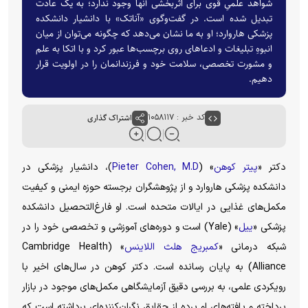
شواهد علمیِ قوی برای اثربخشی آنها وجود ندارد؛ به یک عادت
تبدیل شده است. در گفت‌‌وگوی «آناتک» با دانشیار دانشکده
پزشکی هاروارد؛ او به ما نشان می‌دهد که چگونه می‌توان از میان
انبوهِ تبلیغات و ادعا‌های روی برچسب‌ها عبور کرد و با اتکا به علم
و مشورت تخصصی، سلامت خود و فرزندانمان را در اولویت قرار
دهیم.
کد خبر : ۱۰۵۸۱۱۷
اشتراک گذاری
دکتر «
پیتر کوهن
» (
Pieter Cohen, M.D
)، دانشیار پزشکی در
دانشکده پزشکی هاروارد و از پژوهشگران برجسته حوزه ایمنی و کیفیت
مکمل‌های غذایی در ایالات متحده است. او فارغ‌التحصیل دانشکده
پزشکی «
ییل
» (Yale) است و دوره‌های آموزشی و تخصصی خود را در
شبکه درمانی «
کمبریج هلث اللاینس
» (Cambridge Health
Alliance) به پایان رسانده است. دکتر کوهن در سال‌های اخیر با
رویکردی علمی، به بررسی دقیق آزمایشگاهی مکمل‌های موجود در بازار
پرداخته و یافته‌های او پرده از حقایق نگران‌کننده‌ای برداشته است که