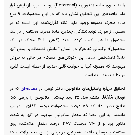
را که حاوی ماده «دترنول» (Deterenol) بودند، مورد آزمایش قرار
داد. یافته‌های این تحقیق نشان داد که در این محصولات، ۹ نوع
ماده محرک ممنوعه وجود دارد. نکته نگران‌کننده این است که در
بسیاری از موارد، تولیدکنندگان چندین ماده محرک مختلف را در یک
محصول با هم ترکیب کرده بودند (گاهی تا ۴ محرک در یک
محصول)؛ ترکیباتی که هرگز در انسان آزمایش نشده‌اند و ایمنی آنها
کاملاً نامشخص است. این «کوکتل‌های محرک» در حالی به فروش
می‌رسند که مصرف آنها با حوادث قلبی جدی، از جمله ایست قلبی،
مرتبط دانسته شده است.
تحقیق درباره پاستیل‌های ملاتونین:
دکتر کوهن در
مطالعه‌ای
که در
ژورنال JAMA منتشر شد، ۲۵ برند پاستیل ملاتونین را بررسی کرد.
نتایج نشان داد که ۸۸ درصد محصولات برچسب‌گذاری نادرستی
داشتند؛ به این معنا که مقدار ملاتونین موجود در آنها به شدت
متغیر بود و از ۷۴ درصدتا ۳۴۷ درصد مقدارِ اعلام‌شده روی
بسته‌بندی نوسان داشت. همچنین در برخی از این محصولات، ماده