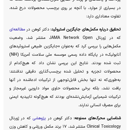
در بسیاری از موارد، با آنچه بر روی برچسب محصولات درج شده،
تفاوت معناداری دارد:
تحقیق درباره مکمل‌های جایگزین استروئید:
دکتر کوهن در
مطالعه‌ای
که در ژورنال JAMA Network Open منتشر شد، وضعیت
مکمل‌هایی را بررسی کرد که به‌عنوان «جایگزین طبیعی استروئید‌های
آنابولیک» در پایگاه داده رسمی موسسه ملی سلامت آمریکا (NIH)
ثبت شده بودند. نتایج این بررسی نشان داد که هیچ‌کدام از
محصولات تجزیه و تحلیل شده برچسب‌گذاری دقیقی نداشتند؛
به‌طوری‌که نه تنها بخش قابل‌توجهی از ترکیبات ادعاشده در آنها
یافت نشد، بلکه برخی محصولات حاوی مواد داروییِ غیرمجاز و
ترکیبات شیمیاییِ آزمایش‌نشده‌ای بودند که هیچ‌گونه تاییدیه ایمنی
برای مصرف انسانی ندارند.
شناسایی محرک‌های ممنوعه:
دکتر کوهن در
پژوهشی
که در ژورنال
Clinical Toxicology منتشر شد، ۱۷ برند مکمل ورزشی و کاهش وزن