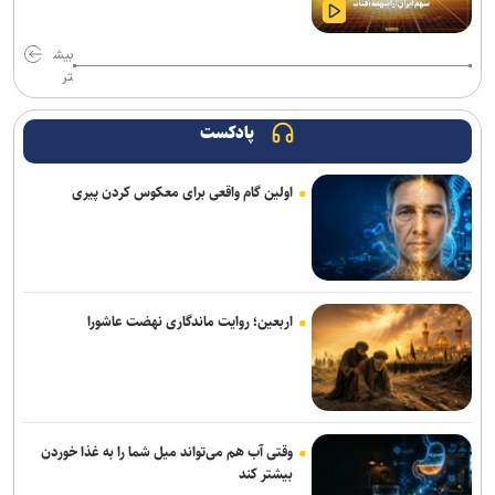
روایت نخستین نگاه انسان به سلول‌های بدن خود
بیش
سهم ایران از «ابر ال‌نینو» احتمال افزایش بارش است نه تضمین پایان
تر
خشکسالی
پادکست
چاپگر سه‌بعدی جدید کیوآیدی Plus۵ با سیستم CoreXY دقت و سرعت را
بالا می‌برد
اولین گام واقعی برای معکوس کردن پیری
نسل دوم هدفون QuietComfort با حذف نویز ارتقایافته و پورت USB-C
عرضه شد
چرا پیشرفته‌ترین هوش‌مصنوعی‌ هم نمی‌تواند مانند انسان فکر کند
اربعین؛ روایت ماندگاری نهضت عاشورا
کاربران بعد از این می‌توانند از هر نقطه دارای اینترنت با شماره ثابت
تماس بگیرند
بازیکنان می‌توانند بازی Ghost Recon را تا ۲۲ مرداد به‌صورت دائمی
دریافت کنند
وقتی آب هم می‌تواند میل شما را به غذا خوردن
بیشتر کند
بازی Quake به مناسبت ۳۰ سالگی، صاحب کمپین داستانی جدیدی شد