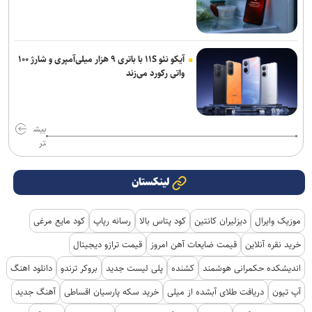
آیکو نئو ۱۱S با باتری ۹ هزار میلی‌آمپری و شارژ ۱۰۰
واتی رکورد می‌زند
بیش
تر
لینکستان
موزیک وایرال
دیزلیران کانتین
کود پتاس بالا
رسانه رپاپ
کود مایع مرغی
خرید نقره آنلاین
قیمت ضایعات آهن امروز
قیمت ترازو دیجیتال
اندیشکده حکمرانی هوشمند
کشنده
پلی لیست جدید
بروکر ترندو
دانلود اهنگ
آپ تیون
دریافت طلای آبشده از میلی
خرید سکه پارسیان اقساطی
آهنگ جدید