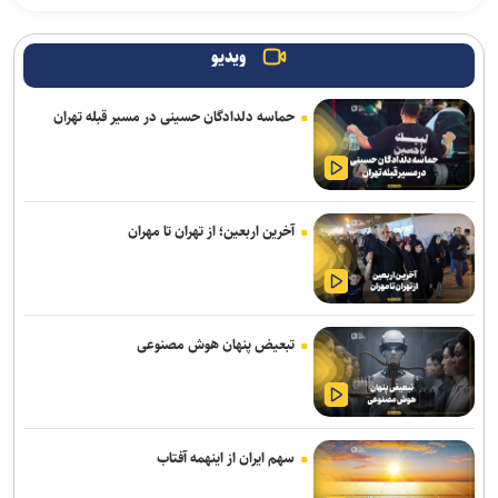
اولین سیستم‌عاملی که روی کامپیوترهای خانگی نصب شد، بیشتر
بشناسید
ویدیو
ریزش کاربران، دیزنی و نتفلیکس را به فکر ارائه اشتراک رایگان انداخت
حماسه دلدادگان حسینی در مسیر قبله تهران
اعمال ضریب ۲.۷ برای محاسبه قیمت اینترنت بین‌الملل درست نیست
متا فرار مدل هوش مصنوعی خود را در آزمایش‌های امنیتی تأیید کرد
معماری zHBM سامسونگ عملکرد هوش مصنوعی را تا ۸ برابر جهش
آخرین اربعین؛ از تهران تا مهران
می‌دهد
دالبی ویژن ۲ با تنظیمات هوشمند تصویر راهی تلویزیون‌های های‌سنس
شد
تبعیض پنهان هوش مصنوعی
برنامه ما گسترش استفاده از هوش مصنوعی در همه بخش‌های پست
است
مکالمات متنی برای کاربران رایگان چت جی پی تی نامحدود شد
سهم ایران از اینهمه آفتاب
قابلیت رزرو هتل و سفارش غذا به دستیار هوشمند گوگل مپ اضافه شد