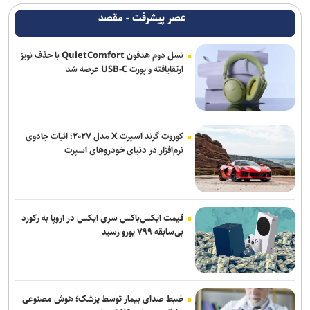
عصر پیشرفت - مقصد
نسل دوم هدفون QuietComfort با حذف نویز
ارتقایافته و پورت USB-C عرضه شد
کوروت گرند اسپرت X مدل ۲۰۲۷؛ اثبات جادوی
نرم‌افزار در دنیای خودروهای اسپرت
قیمت ایکس‌باکس سری ایکس در اروپا به رکورد
بی‌سابقه ۷۹۹ یورو رسید
ضبط صدای بیمار توسط پزشک؛ هوش مصنوعی