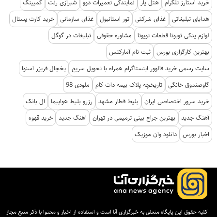
خرید استارز تلگرام
هتل یار
نمایندگی تعمیرات دوو
شیرازی رنت
کمپینگ
هدایای تبلیغاتی
غذای شرکتی
تور استانبول
غذای سازمانی
خرید کارت پستال
لوازم یدکی تویوتا قطعات تویوتا
مشاوره حقوقی
تبلیغات در گوگل
بهترین کارگزاری بورس
ثبت نام آمارکتس
سایت رسمی خرید فالوور اینستاگرام همراه با تحویل سریع
یخچال فریزر اسنوا
گاوصندوق خانگی
تاریخچه پلاک بیمه دات کام
ملودی 98
خرید سرور اختصاصی ایران
بلیط قطار مشهد
رزرو بلیط هواپیما
ال بانک
آهنگ جدید
بهترین جراح بینی ترمیمی در تهران
اهنگ جدید
خرید قهوه
اخبار بورس
دانلود وان موزیک
کلیه حقوق این پایگاه متعلق به خبرگزاری آنا است و استفاده از اخبار و محتوا با ذکر منبع مجاز