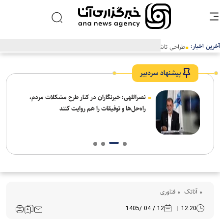
آخرین اخبار:
طراحی تاشو و درایورهای ۴۰ میلی‌متری به هدفون جدید و میان‌رده سونی
بازمی‌گردند
پیشنهاد سردبیر
ه
نصراللهی: خبرنگاران در کنار طرح مشکلات مردم،
راه‌حل‌ها و توفیقات را هم روایت کنند
آناتک
فناوری
12 / 04 /1405
12:20