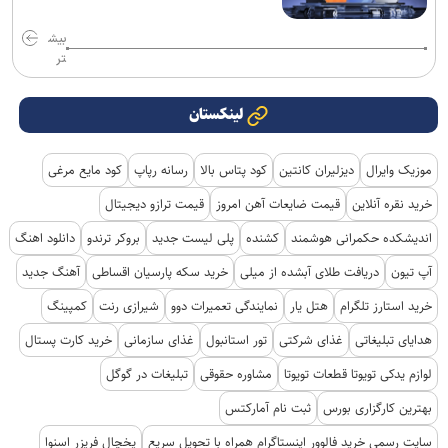
بیش
تر
لینکستان
موزیک وایرال
دیزلیران کانتین
کود پتاس بالا
رسانه رپاپ
کود مایع مرغی
خرید نقره آنلاین
قیمت ضایعات آهن امروز
قیمت ترازو دیجیتال
اندیشکده حکمرانی هوشمند
کشنده
پلی لیست جدید
بروکر ترندو
دانلود اهنگ
آپ تیون
دریافت طلای آبشده از میلی
خرید سکه پارسیان اقساطی
آهنگ جدید
خرید استارز تلگرام
هتل یار
نمایندگی تعمیرات دوو
شیرازی رنت
کمپینگ
هدایای تبلیغاتی
غذای شرکتی
تور استانبول
غذای سازمانی
خرید کارت پستال
لوازم یدکی تویوتا قطعات تویوتا
مشاوره حقوقی
تبلیغات در گوگل
بهترین کارگزاری بورس
ثبت نام آمارکتس
سایت رسمی خرید فالوور اینستاگرام همراه با تحویل سریع
یخچال فریزر اسنوا