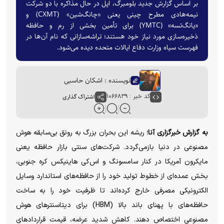
بر اساس گزارش جدید بلومبرگ، اپل در حال مذاکره با دو شرکت
نیمه‌هادی مطرح چینی یعنی «چانگ‌شین» (CXMT) و
«یانگ‌تسه» (YMTC) برای تأمین بخشی از رم و حافظه
ذخیره‌سازی مورد نیاز خود هستند؛ تراشه‌سازانی که نام آن‌ها در
فهرست سیاه وزارت دفاع ایالات متحده دیده می‌شود.
نویسنده : اشکان حاسبی
کد خبر : ۱۰۶۶۸۳۹
اشتراک گذاری
به گزارش خبرگزاری آنا؛
ریشه این بحران بزرگ به رونق بی‌سابقه هوش
مصنوعی در دنیا بازمی‌گردد. شرکت‌های سنتی بازار حافظه یعنی
مایکرون آمریکا در کنار سامسونگ و اس‌کی هاینیکس کره جنوبی،
بخش عمده‌ای از خطوط تولید خود را از حافظه‌های استاندارد وسایل
الکترونیکی مصرفی خارج کرده‌اند تا ظرفیت خود را به ساخت
حافظه‌های با پهنای باند بالا (HBM) برای دیتاسنتر‌های هوش
مصنوعی اختصاص دهند. کاهش شدید عرضه، قیمت قرارداد‌های