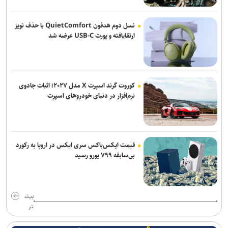
نسل دوم هدفون QuietComfort با حذف نویز
ارتقایافته و پورت USB-C عرضه شد
کوروت گرند اسپرت X مدل ۲۰۲۷؛ اثبات جادوی
نرم‌افزار در دنیای خودروهای اسپرت
قیمت ایکس‌باکس سری ایکس در اروپا به رکورد
بی‌سابقه ۷۹۹ یورو رسید
بیش
تر