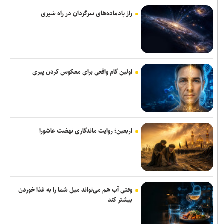
خواهد شد
راز پادماده‌های سرگردان در راه شیری
دستگاه مترجم جیبی جدید گوگل بدون نیاز به اینترنت مکالمات را ترجمه
می‌کند
نسل دوم هدفون QuietComfort با حذف نویز ارتقایافته و پورت USB-C
عرضه شد
اولین گام واقعی برای معکوس کردن پیری
نوآوری دانش‌بنیان ایرانی، معادله نصب لوله‌های پلی‌اتیلن در دریا را تغییر
داد
چاپگر سه‌بعدی جدید کیوآیدی Plus۵ با سیستم CoreXY دقت و سرعت را
اربعین؛ روایت ماندگاری نهضت عاشورا
بالا می‌برد
کاربران بعد از این می‌توانند از هر نقطه دارای اینترنت با شماره ثابت
تماس بگیرند
اسپیکر هوشمند اوپن‌ای‌آی قیمتی بین ۳۰۰ تا ۴۰۰ دلار خواهد داشت
وقتی آب هم می‌تواند میل شما را به غذا خوردن
بیشتر کند
پژوهشگران با هوش مصنوعی ویروس‌های جدید باکتری‌خوار ساختند