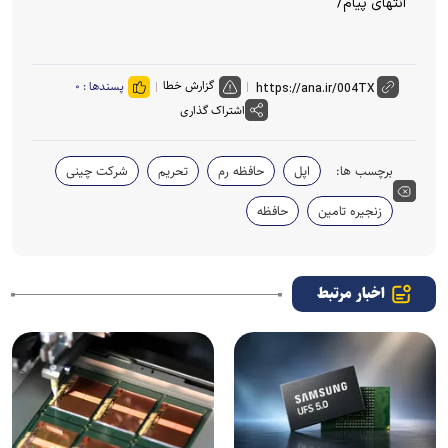
انتهای پیام/
گزارش خطا
پسندها :
۰
اشتراک گذاری
برچسب ها:
اپل
حافظه رم
تحریم
شرکت چینی
زنجیره تامین
حافظه
اخبار مرتبط