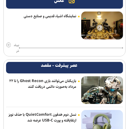
عکس
خبرنگاران نقش ارتباطات در پیشرفت کشور را برای مردم روایت می‌کنند
نمایشگاه اشیاء قدیمی و صنایع دستی
بایت‌دنس آموزش مدل هوش مصنوعی ۱۰ تریلیون پارامتری را کلید زد
حسگر جدید سامسونگ ظرفیت جذب نور پیکسل‌ها را ۶۰ درصد افزایش
می‌دهد
بیش
تر
عصر پیشرفت - مقصد
بازیکنان می‌توانند بازی Ghost Recon را تا ۲۲
مرداد به‌صورت دائمی دریافت کنند
نسل دوم هدفون QuietComfort با حذف نویز
ارتقایافته و پورت USB-C عرضه شد