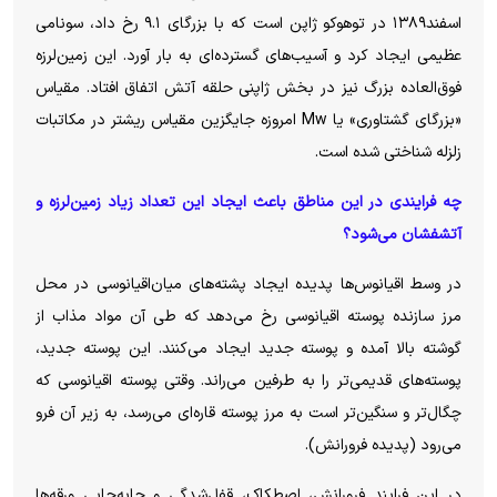
اسفند۱۳۸۹ در توهوکو ژاپن است که با بزرگای ۹.۱ رخ داد، سونامی
عظیمی ایجاد کرد و آسیب‌های گسترده‌ای به بار آورد. این زمین‌لرزه
فوق‌العاده بزرگ نیز در بخش ژاپنی حلقه آتش اتفاق افتاد. مقیاس
«بزرگای گشتاوری» یا Mw امروزه جایگزین مقیاس ریشتر در مکاتبات
زلزله شناختی شده است.
چه فرایندی در این مناطق باعث ایجاد این تعداد زیاد زمین‌لرزه و
آتشفشان می‌شود؟
در وسط اقیانوس‌ها پدیده ایجاد پشته‌های میان‌اقیانوسی در محل
مرز سازنده پوسته اقیانوسی رخ می‌دهد که طی آن مواد مذاب از
گوشته بالا آمده و پوسته جدید ایجاد می‌کنند. این پوسته جدید،
پوسته‌های قدیمی‌تر را به طرفین می‌راند. وقتی پوسته اقیانوسی که
چگال‌تر و سنگین‌تر است به مرز پوسته قاره‌ای می‌رسد، به زیر آن فرو
می‌رود (پدیده فرورانش).
در این فرایند فرورانش، اصطکاک، قفل‌شدگی و جابه‌جایی ورقه‌ها