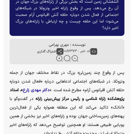
آتشفشانی زمین است که بخش بزرگی از زلزله‌های بزرگ جهان در
آن رخ می‌دهد. پس از وقوع زلزله اخیر ونزوئلا در شبکه‌های
اجتماعی از فعال شدن دوباره حلقه آتش اقیانوس آرام صحبت
می‌شود؛ اما این حلقه چیست و چه ارتباطی با زلزله‌های بزرگ
اخیر دارد؟
نویسنده : مهری بهرامی
کد خبر : ۱۰۶۶۳۷۳
اشتراک گذاری
پس از وقوع چند زمین‌لرزه بزرگ در نقاط مختلف جهان از جمله
ونزوئلا، در شبکه‌های اجتماعی ادعاهایی درباره «فعال شدن دوباره
حلقه آتش اقیانوس آرام» مطرح شده است. «
دکتر مهدی زارع
»، استاد
پژوهشکده زلزله‌ شناسی و رئیس مرکز پیش‌بینی زلزله
در گفت‌وگو با
«آناتک» تاکید می‌کند که این منطقه همواره یکی از فعال‌ترین
پهنه‌های زمین‌ساختی جهان بوده و زلزله‌های اخیر نیز بخشی از همین
پویایی طبیعی هستند؛ او همچنین توضیح می‌دهد که زلزله‌های اخیر
ونزوئلا اساسا در محدوده حلقه آتش رخ نداده‌اند.