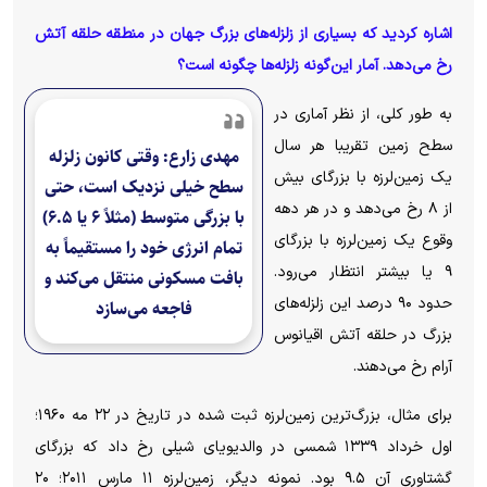
اشاره کردید که بسیاری از زلزله‌های بزرگ جهان در منطقه حلقه آتش
رخ می‌دهد. آمار این‌گونه زلزله‌ها چگونه است؟
به طور کلی، از نظر آماری در
سطح زمین تقریبا هر سال
مهدی زارع: وقتی کانون زلزله
یک زمین‌لرزه با بزرگای بیش
سطح خیلی نزدیک است، حتی
از ۸ رخ می‌دهد و در هر دهه
با بزرگی متوسط (مثلاً ۶ یا ۶.۵)
وقوع یک زمین‌لرزه با بزرگای
تمام انرژی خود را مستقیماً به
۹ یا بیشتر انتظار می‌رود.
بافت مسکونی منتقل می‌کند و
حدود ۹۰ درصد این زلزله‌های
فاجعه می‌سازد
بزرگ در حلقه آتش اقیانوس
آرام رخ می‌دهند.
برای مثال، بزرگ‌ترین زمین‌لرزه ثبت ‌شده در تاریخ در ۲۲ مه ۱۹۶۰؛
اول خرداد ۱۳۳۹ شمسی در والدیویای شیلی رخ داد که بزرگای
گشتاوری آن ۹.۵ بود. نمونه دیگر، زمین‌لرزه ۱۱ مارس ۲۰۱۱؛ ۲۰