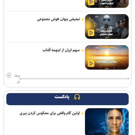
بازی Quake به مناسبت ۳۰ سالگی، صاحب کمپین داستانی جدیدی شد
تبعیض پنهان هوش مصنوعی
روایت نخستین نگاه انسان به سلول‌های بدن خود
حضور ۲۰۰ شرکت‌کننده از ۱۴ کشور در المپیک فناوری ۲۰۲۶
نوآوری دانش‌بنیان ایرانی، معادله نصب لوله‌های پلی‌اتیلن در دریا را تغییر
سهم ایران از اینهمه آفتاب
داد
چاپگر سه‌بعدی جدید کیوآیدی Plus۵ با سیستم CoreXY دقت و سرعت را
بالا می‌برد
بیش
تر
دستگاه مترجم جیبی جدید گوگل بدون نیاز به اینترنت مکالمات را ترجمه
می‌کند
پادکست
چرا پیشرفته‌ترین هوش‌مصنوعی‌ هم نمی‌تواند مانند انسان فکر کند
اولین گام واقعی برای معکوس کردن پیری
بازیکنان می‌توانند بازی Ghost Recon را تا ۲۲ مرداد به‌صورت دائمی
دریافت کنند