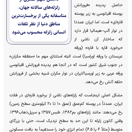
حاصل پدیده «فرورانش
زلزله‌های سالانه جهان،
پوسته اقیانوسی به زیر پوسته
متاسفانه یکی از پرخسارت‌ترین
قاره‌ای» است. اما ایران عمدتا
مناطق دنیا از نظر تلفات
در نوار آلپ–هیمالیا قرار دارد
انسانی زلزله محسوب می‌شود
که ساختار آن ناشی از
«برخورد قاره با قاره» (ورقه
عربستان با ورقه اوراسیا) است. البته استثنای مهم ما «منطقه مکران»
در جنوب شرق کشور است که در آنجا هم پدیده فرورانش اقیانوسی
ورقه عربی به زیر اورسیا/ایران در نوار مکران شبیه بخشی از فرورانش
حلقه آتش رخ می‌دهد.
مشکل اصلی اینجاست که زلزله‌های ناشی از برخورد قاره‌ای در فلات
ایران، عمدتاً در پوسته کم‌عمق (عمق ۱۰ تا ۲۰ کیلومتری سطح زمین)
رخ می‌دهند؛ مانند زلزله‌های بم۱۳۸۲، طبس۱۳۵۷ و سرپل‌ذهاب۱۳۹۶.
وقتی کانون زلزله تا این حد به سطح نزدیک است، حتی با بزرگای
متوسط (مثلاً ۶ یا ۶.۵) تمام انرژی خود را مستقیماً به بافت مسکونی