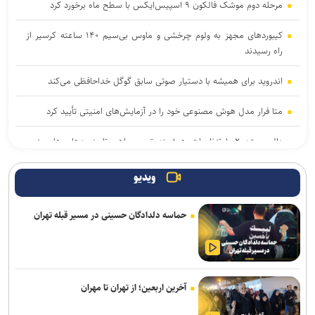
مرحله دوم موشک فالکون ۹ اسپیس‌ایکس با سطح ماه برخورد کرد
کیبوردهای مجهز به ولوم چرخشی و ماوس بی‌سیم ۱۴۰ ساعته کرسیر از
راه رسیدند
اندروید برای همیشه با دستیار صوتی سابق گوگل خداحافظی می‌کند
متا فرار مدل هوش مصنوعی خود را در آزمایش‌های امنیتی تأیید کرد
دالبی ویژن ۲ با تنظیمات هوشمند تصویر راهی تلویزیون‌های های‌سنس
شد
ویدیو
برنامه ما گسترش استفاده از هوش مصنوعی در همه بخش‌های پست
است
حماسه دلدادگان حسینی در مسیر قبله تهران
مکالمات متنی برای کاربران رایگان چت جی پی تی نامحدود شد
قابلیت رزرو هتل و سفارش غذا به دستیار هوشمند گوگل مپ اضافه شد
آخرین اربعین؛ از تهران تا مهران
سهم ایران از «ابر ال‌نینو» احتمال افزایش بارش است نه تضمین پایان
خشکسالی