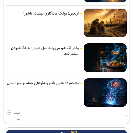
نسل دوم هدفون QuietComfort با حذف نویز ارتقایافته و پورت USB-C
عرضه شد
اربعین؛ روایت ماندگاری نهضت عاشورا
گوشی پرچمدار آنر Win ۲ پرو مکس به پردازنده ۲ نانومتری کوالکام مجهز
خواهد شد
کاربران بعد از این می‌توانند از هر نقطه دارای اینترنت با شماره ثابت
وقتی آب هم می‌تواند میل شما را به غذا خوردن
تماس بگیرند
بیشتر کند
چگونه زبان بدن در شبکه‌های اجتماعی شکل گرفت
۱۰ ماه انزوا در جنوبگان راز کار تیمی برای سفر به مریخ را آشکار کرد
پشت‌پرده علمی تأثیر ویدئو‌های کوتاه بر مغز انسان
خبرنگاران با روایت دقیق، جامعه را با دولت هوشمند همراه می‌کنند
اسپیکر هوشمند اوپن‌ای‌آی قیمتی بین ۳۰۰ تا ۴۰۰ دلار خواهد داشت
بیش
پژوهشگران با هوش مصنوعی ویروس‌های جدید باکتری‌خوار ساختند
تر
رسانه، نهاد پنجم معماری نوین معاونت علمی است