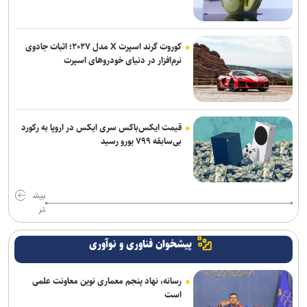
کوروت گرند اسپرت X مدل ۲۰۲۷؛ اثبات جادوی
نرم‌افزار در دنیای خودروهای اسپرت
قیمت ایکس‌باکس سری ایکس در اروپا به رکورد
بی‌سابقه ۷۹۹ یورو رسید
بیش
تر
پیشخوان فناوری و نوآوری
رسانه، نهاد پنجم معماری نوین معاونت علمی
است