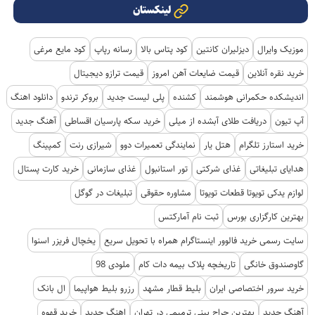
لینکستان
موزیک وایرال
دیزلیران کانتین
کود پتاس بالا
رسانه رپاپ
کود مایع مرغی
خرید نقره آنلاین
قیمت ضایعات آهن امروز
قیمت ترازو دیجیتال
اندیشکده حکمرانی هوشمند
کشنده
پلی لیست جدید
بروکر ترندو
دانلود اهنگ
آپ تیون
دریافت طلای آبشده از میلی
خرید سکه پارسیان اقساطی
آهنگ جدید
خرید استارز تلگرام
هتل یار
نمایندگی تعمیرات دوو
شیرازی رنت
کمپینگ
هدایای تبلیغاتی
غذای شرکتی
تور استانبول
غذای سازمانی
خرید کارت پستال
لوازم یدکی تویوتا قطعات تویوتا
مشاوره حقوقی
تبلیغات در گوگل
بهترین کارگزاری بورس
ثبت نام آمارکتس
سایت رسمی خرید فالوور اینستاگرام همراه با تحویل سریع
یخچال فریزر اسنوا
گاوصندوق خانگی
تاریخچه پلاک بیمه دات کام
ملودی 98
خرید سرور اختصاصی ایران
بلیط قطار مشهد
رزرو بلیط هواپیما
ال بانک
آهنگ جدید
بهترین جراح بینی ترمیمی در تهران
اهنگ جدید
خرید قهوه