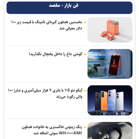
فن بازار - مقصد
نخستین هدفون گیره‌ای ناتینگ با قیمت زیر ۱۰۰
دلار معرفی شد
گوشی داغ را داخل یخچال نگذارید!
آیکو نئو ۱۱S با باتری ۹ هزار میلی‌آمپری و شارژ ۱۰۰
واتی رکورد می‌زند
رنگ زیتونی خاکستری به خانواده هدفون
WH-۱۰۰۰XM۶ سونی اضافه شد