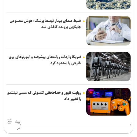
پزشکیان: اگر تا امروز مانده‌ایم، به‌خاطر مردم نجیب ایران است/ حتی
گلایه‌مندان هم همراهی کردند + صوت
ضبط صدای بیمار توسط پزشک؛ هوش مصنوعی
جایگزین پرونده کاغذی شد
مذاکرات ایران-عمان درباره تنگه هرمز ادامه دارد/ بیانیه مشترک در مرحله
تدوین نهایی
نشست وزیران خارجه مصر، ترکیه، پاکستان و عربستان با محوریت تحولات
آمریکا واردات ربات‌های پیشرفته و اینورترهای برق
منطقه
خارجی را محدود کرد
سازمان ملل: طرف‌ها را به مذاکره درباره تنگه هرمز تشویق می‌کنیم
روایت ظهور و خداحافظی کنسولی که مسیر نینتندو
را تغییر داد
بیش
تر