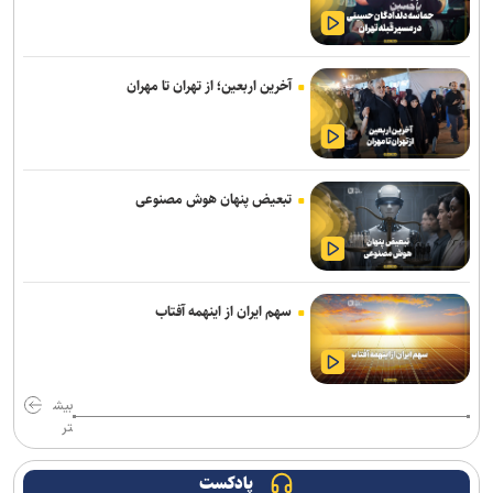
بلومبرگ: عربستان با میانجیگری عمان گزینه دیپلماسی را در قبال یمن
پیش می‌برد
آخرین اربعین؛ از تهران تا مهران
هشدار رئیس کمیسیون امنیت ملی به آمریکا: به زودی از منطقه اخراج
می‌شوید
پیروزی نامزد حامی فلسطین در انتخابات مقدماتی دموکرات‌ها برای سنا
تبعیض پنهان هوش مصنوعی
دموکرات‌های کنگره آمریکا آمار تلفات جنگ با ایران را زیر سؤال بردند
جنگ رمضان و تولد نظم منطقه ای ایران
عراق با استقرار بیش از ۵۴ هزار نیروی امنیتی، طرح بازگشت زائران
سهم ایران از اینهمه آفتاب
اربعین را با موفقیت ادامه می‌دهد
رویترز: آمریکا بخش عمده موشک‌های دوربرد دقیق خود را در جنگ با
ایران مصرف کرد
بیش
تر
یمن: هشتمین نفتکش سعودی را در شمال دریای سرخ هدف قرار دادیم
پادکست