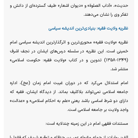
حدیث»، «آداب الصلوة» و «دیوان اشعار» طیف گسترده‌ای از دانش و
تفکر وی را نشان می‌دهند.
نظریه ولایت فقیه: بنیادی‌ترین اندیشه سیاسی
نظریه «ولایت فقیه» محوری‌ترین و اثرگذارترین اندیشه سیاسی امام
خمینی است. این نظریه در سلسله درس‌های ایشان در نجف اشرف
(۱۳۴۹-۱۳۵۸) تدوین و در کتاب «ولایت فقیه: حکومت اسلامی»
منتشر شد.
امام استدلال می‌کرد که در دوران غیبت امام زمان (عج)، اداره
جامعه اسلامی نمی‌تواند بلاکلیف بماند. از دیدگاه ایشان، فقیه که
دارای دو شرط اساسی باشد یعنی «علم به احکام اسلامی» و «عدالت»
واجد ولایت بر جامعه اسلامی است.
مستندات فقهی امام در این زمینه چندلایه است:
الف- روایات: از جمله مقبوله عمر بن حنظله و توقیع شریف که فقها را