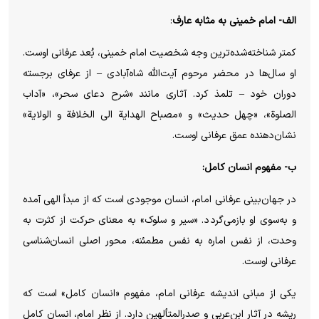
الف- امام خمینی به مثابه عارف
:
کمتر شناخته‌شده‌ترین وجه شخصیت امام خمینی، بُعد عرفانی اوست.
او سال‌ها در محضر مرحوم آیت‌الله شاه‌آبادی – از عرفای برجسته
دوران خود – تلمذ کرد. آثاری مانند «شرح دعای سحر»، «آداب
الصلوة»، «چهل حدیث» و «مصباح الهدایة الی الخلافة و الولایة»
نشان‌دهنده عمق عرفانی اوست.
ب- مفهوم انسان کامل:
در جهان‌بینی عرفانی امام، انسان موجودی است که از مبدأ الهی آمده
و به‌سوی او بازمی‌گردد. «سیر و سلوک» به معنای حرکت از کثرت به
وحدت، از نفس اماره به نفس مطمئنه، محور اصلی انسان‌شناسی
عرفانی اوست.
یکی از مبانی اندیشه عرفانی امام، مفهوم «انسان کامل» است که
ریشه در آثار ابن‌عربی و صدرالمتألهین دارد. از نظر امام، انسان کامل