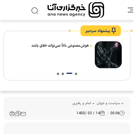
پیشنهاد سردبیر
های
هوش‌مصنوعی ذاتاً نمی‌تواند خلاق باشد
سیاست و جهان
امام و رهبری
14 / 03 /1405
00:06