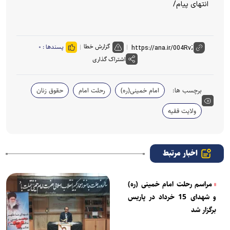
انتهای پیام/
گزارش خطا
پسندها :
۰
اشتراک گذاری
برچسب ها:
امام خمینی(ره)
رحلت امام
حقوق زنان
ولایت فقیه
اخبار مرتبط
مراسم رحلت امام خمینی (ره)
و شهدای 15 خرداد در پاریس
برگزار شد