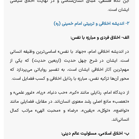
این نگاه فلسفی، مبنای انسان‌شناسی و در نهایت اخلاق سیاسی
ایشان است.
۲- اندیشه اخلاقی و تربیتی امام خمینی (ره)
الف- اخلاق فردی و مبارزه با نفس:
در اندیشه اخلاقی امام، «جهاد با نفس» اساسی‌ترین وظیفه انسانی
است. ایشان در شرح چهل حدیث (اربعین حدیث) که یکی از
مهم‌ترین آثار اخلاقی ایشان است، به تفسیر روایاتی می‌پردازد که
محور آن‌ها تزکیه نفس، مبارزه با رذایل اخلاقی و کسب فضایل است.
از دیدگاه امام، رذایلی مانند «کبر»، «حب دنیا»، «ریا»، «غرور علمی» و
«تعصب» مانع اصلی رشد معنوی انسان‌اند. در مقابل، فضایلی مانند
«تواضع»، «توکل»، «یقین»، «رضا» و «محبت الهی» مراتب کمال
انسانی‌اند.
ب- اخلاق اسلامی، مسئولیت عالم دینی: