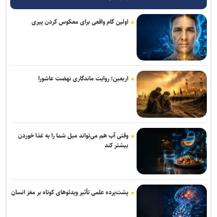
نعیم قاسم: تجاوز اسرائیلی-آمریکایی برای خاموش کردن شعله مقاومت در
منطقه است
اولین گام واقعی برای معکوس کردن پیری
پورجمشیدیان: مدیریت مصرف آب کیفیت خدمات اربعین را ارتقا می‌دهد
یحیی سریع: هدف حساس سعودی در فرودگاه نجران با پهپاد هدف قرار
گرفت
اربعین؛ روایت ماندگاری نهضت عاشورا
مراسم عزاداری اربعین هیأت‌های دانشجویی در جوار محل شهادت رهبر
انقلاب
سی‌بی‌اس: آمریکا بخش عمده ذخایر موشک‌های دوربرد خود را مصرف
کرده است
وقتی آب هم می‌تواند میل شما را به غذا خوردن
بیشتر کند
روسیه کشتی‌های حامل تسلیحات اوکراین در بنادر اودسا را هدف قرار داد
تحلیلگر اسرائیلی: کاهش ذخایر موشکی آمریکا توان نظامی تل‌آویو را
تحت تأثیر قرار داده است
پشت‌پرده علمی تأثیر ویدئو‌های کوتاه بر مغز انسان
مدیرعامل آرامکو: جهان با بزرگ‌ترین شوک عرضه نفت در تاریخ
روبه‌روست