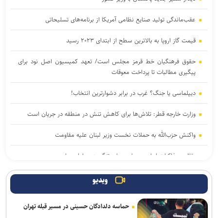
عقب‌ماندگی تولید صنایع نظامی آمریکا از برنامه‌های تسلیحاتی
قیمت گاز اروپا به بالاترین سطح از ابتدای ۲۰۲۳ رسید
حقوق فرهنگیان خط قرمز مجلس است/ تعهد کمیسیون اصل نود برای
پیگیری مطالبات تا پرداخت معوقات
دیپلماسی یا جنگ؟ غرب در برابر دشوارترین انتخاب!
وزارت خارجه قطر: تلاش‌ها برای کاهش تنش در منطقه در جریان است
واکنش حزب‌الله به حملات نخست‌ وزیر لبنان علیه مقاومت
بقائی: مذاکرات ایران و عمان درباره تنگه هرمز ادامه دارد
دفتر رهبر انقلاب: ادعاها درباره واکنش رهبر انقلاب به نامه رئیس جمهور
ویدیو
کذب است
حماسه دلدادگان حسینی در مسیر قبله تهران
پخش قسمت اول مصاحبه پزشکیان به فردا شب موکول شد