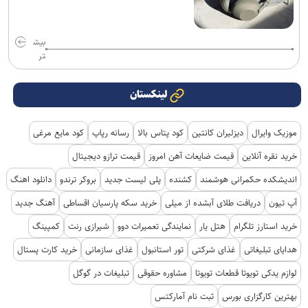
بیش
تر
لینکستان
موزیک وایرال
دیزلیران کانتین
کود پتاس بالا
رسانه رپاپ
کود مایع مرغی
خرید نقره آنلاین
قیمت ضایعات آهن امروز
قیمت ترازو دیجیتال
اندیشکده حکمرانی هوشمند
کشنده
پلی لیست جدید
بروکر ترندو
دانلود اهنگ
آپ تیون
دریافت طلای آبشده از میلی
خرید سکه پارسیان اقساطی
آهنگ جدید
خرید استارز تلگرام
هتل یار
نمایندگی تعمیرات دوو
شیرازی رنت
کمپینگ
هدایای تبلیغاتی
غذای شرکتی
تور استانبول
غذای سازمانی
خرید کارت پستال
لوازم یدکی تویوتا قطعات تویوتا
مشاوره حقوقی
تبلیغات در گوگل
بهترین کارگزاری بورس
ثبت نام آمارکتس