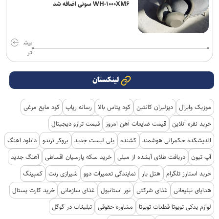
WH-۱۰۰۰XM۶ سونی اضافه شد
بیش
تر
لینکستان
موزیک وایرال
دیزلیران کانتین
کود پتاس بالا
رسانه رپاپ
کود مایع مرغی
خرید نقره آنلاین
قیمت ضایعات آهن امروز
قیمت ترازو دیجیتال
اندیشکده حکمرانی هوشمند
کشنده
پلی لیست جدید
بروکر ترندو
دانلود اهنگ
آپ تیون
دریافت طلای آبشده از میلی
خرید سکه پارسیان اقساطی
آهنگ جدید
خرید استارز تلگرام
هتل یار
نمایندگی تعمیرات دوو
شیرازی رنت
کمپینگ
هدایای تبلیغاتی
غذای شرکتی
تور استانبول
غذای سازمانی
خرید کارت پستال
لوازم یدکی تویوتا قطعات تویوتا
مشاوره حقوقی
تبلیغات در گوگل