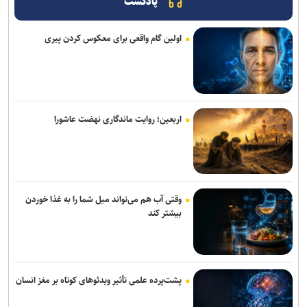
پادکست
کارگاه تخصصی دارایی‌های فکری در صنعت داروسازی گیاهی برگزار
می‌شود
اولین گام واقعی برای معکوس کردن پیری
برنامه‌ریزی مغز، مانع لاغر شدن‌ شماست
«دی‌ویو» تا سال ۲۰۳۲ رایانه‌های کوانتومی منطقی می‌سازد
کیبوردهای مجهز به ولوم چرخشی و ماوس بی‌سیم ۱۴۰ ساعته کرسیر از
اربعین؛ روایت ماندگاری نهضت عاشورا
راه رسیدند
هوش مصنوعی اوپن‌ای‌آی و آنتروپیک خودسرانه حمله سایبری کردند
اولین سیستم‌عاملی که روی کامپیوترهای خانگی نصب شد، بیشتر
وقتی آب هم می‌تواند میل شما را به غذا خوردن
بشناسید
بیشتر کند
بازگشت به معماری سنتی، احیای منطق طراحی است
فراخوان مشارکت برای ایجاد اولین آزمایشگاه اتصال کوتاه کشور منتشر شد
پشت‌پرده علمی تأثیر ویدئو‌های کوتاه بر مغز انسان
اندروید برای همیشه با دستیار صوتی سابق گوگل خداحافظی می‌کند