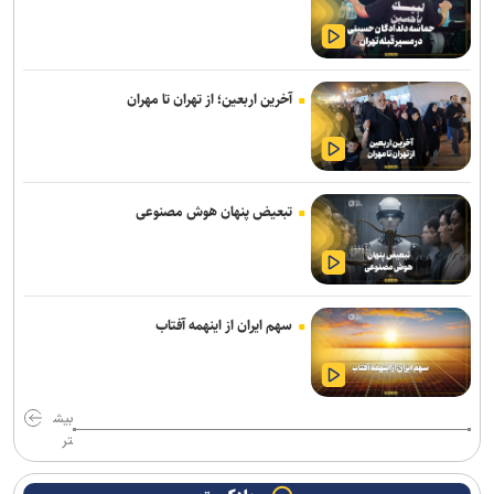
با مصرف زیاد پروتئین، بدن‌ خود را سریع‌تر پیر می‌کنید
نخستین هدفون گیره‌ای ناتینگ با قیمت زیر ۱۰۰ دلار معرفی شد
آخرین اربعین؛ از تهران تا مهران
کوروت گرند اسپرت X مدل ۲۰۲۷؛ اثبات جادوی نرم‌افزار در دنیای
خودروهای اسپرت
«مهرکام» دومین برنامه جامع مهر بنیاد ملی علم ایران آغاز به کار کرد
تبعیض پنهان هوش مصنوعی
وقتی موسیقی ترسناک، لبخندها را هم وحشتناک نشان می‌دهد
داشتن وزن مناسب لزوما نشانه سلامت نیست
تیم‌های کوچک بازی‌ساز ایرانی با فناوری‌های جدید می‌توانند ایده‌های
سهم ایران از اینهمه آفتاب
بزرگ‌تری خلق کنند
موجودی تمام مدل‌های وان‌پلاس ۱۵ در آمریکا به اتمام رسید
بیش
اومودا ۴، شاسی‌بلندی با دستیار هوش مصنوعی که فرمان همه‌چیز را به
تر
دست می‌گیرد