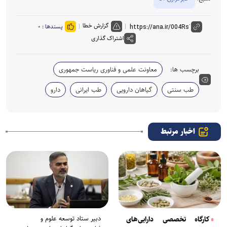
گزارش خطا
پسندها :
۰
اشتراک گذاری
برچسب ها:
معاونت علمی و فناوری ریاست جمهوری
طب سنتی
گیاهان دارویی
طب ایرانی
دارو
اخبار مرتبط
دبیر ستاد توسعه علوم و
کارگاه تخصصی دارایی‌های