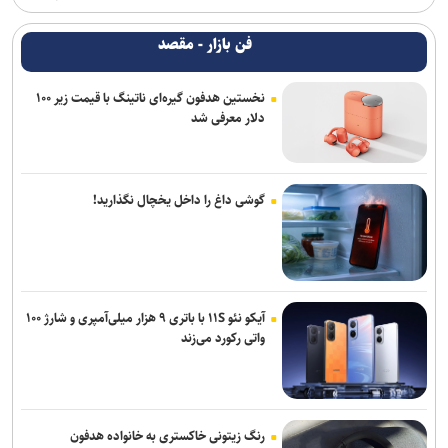
فن بازار - مقصد
نخستین هدفون گیره‌ای ناتینگ با قیمت زیر ۱۰۰
دلار معرفی شد
گوشی داغ را داخل یخچال نگذارید!
آیکو نئو ۱۱S با باتری ۹ هزار میلی‌آمپری و شارژ ۱۰۰
واتی رکورد می‌زند
رنگ زیتونی خاکستری به خانواده هدفون