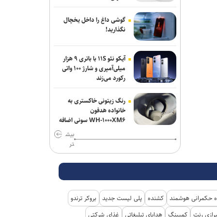
گوشی داغ را داخل یخچال
نگذارید!
آیکو نئو ۱۱S با باتری ۹ هزار
میلی‌آمپری و شارژ ۱۰۰ واتی
رکورد می‌زند
رنگ زیتونی خاکستری به
خانواده هدفون
WH-۱۰۰۰XM۶ سونی اضافه
شد
بیش
تر
 حکمرانی هوشمند
کشنده
پلی لیست جدید
بروکر ترندو
رازی رنت
کمپینگ
هدایای تبلیغاتی
غذای شرکتی