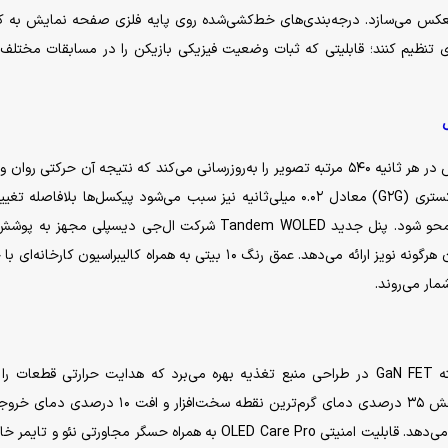
منعکس می‌سازد. درجه‌بندی‌های خط‌کشی‌شده روی پایه فلزی صفحه نمایش به کا
تری تنظیم کنند؛ قابلیتی که ثبات وضعیت فیزیکی بازیکن را در مسابقات مختل
نرخ نوسازی ۵۴۰ هرتز به این معنی است که صفحه نمایش در هر ثانیه ۵۴۰ مرتبه تصویر را به‌روزرسانی می‌کند که نتیجه آن حرکتی 
کوچک‌ترین وقفه است. زمان پاسخ‌دهی خاکستری به خاکستری (G۲G) معادل ۰.۰۲ میلی‌ثانیه نیز سبب می‌شود پیکسل‌ها بلافاص
دهند و تاری تصویر در بازی‌های شوتر اول شخص کاملاً محو شود. پنل جدید Tandem WOLED شرکت ال‌جی دیسپلی مج
TrueBlack Glossy است که تصاویری بسیار شفاف و بدون هرگونه نویز ارائه می‌دهد. عمق رنگ ۱۰ بیتی به همراه کالیبراسیون ک
از ترانزیستور‌های پیشرفته GaN FET در طراحی منبع تغذیه بهره می‌برد که هدایت حرارتی قطعات ر
می‌بخشد. استفاده از مواد نوین در خنک‌کننده موجب کاهش ۳۵ درصدی دمای گرم‌ترین نقطه سخت‌افزار و ا
می‌شود؛ پدیده‌ای که طول عمر مفید پنل OLED را افزایش می‌دهد. قابلیت امنیتی OLED Care Pro به همراه حسگر مجاورتی ن