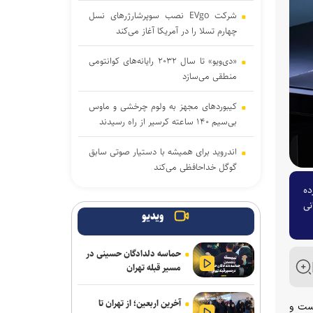
شرکت EVgo نصب سوپرشارژرهای نسل
چهارم تسلا را در آمریکا آغاز می‌کند
«دی‌ویو» تا سال ۲۰۳۲ رایانه‌های کوانتومی
منطقی می‌سازد
کیبوردهای مجهز به ولوم چرخشی و ماوس
بی‌سیم ۱۴۰ ساعته کرسیر از راه رسیدند
اندروید برای همیشه با دستیار صوتی سابق
گوگل خداحافظی می‌کند
 ۰.۲ میلی‌ثانیه پرده
اولین سیستم‌عاملی که روی کامپیوترهای
نی
خانگی نصب شد، بیشتر بشناسید
ویدیو
ریزش کاربران، دیزنی و نتفلیکس را به فکر
حماسه دلدادگان حسینی در
ارائه اشتراک رایگان انداخت
مسیر قبله تهران
حضور کودکان در شبکه‌های اجتماعی باعث
آخرین اربعین؛ از تهران تا
افت عملکرد تحصیلی در آینده خواهد شد
صل همکاری نزدیک با سازمان‌های جهانی ورزش‌های الکترونیک نظیر BLAST و PGL است و