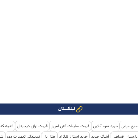
لینکستان
مایع مرغی
خرید نقره آنلاین
قیمت ضایعات آهن امروز
قیمت ترازو دیجیتال
اندیشکده
ارسیان اقساطی
آهنگ جدید
خرید استارز تلگرام
هتل یار
نمایندگی تعمیرات دوو
شی