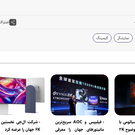
اشتراک
نمایشگر
گیمینگ
ائومی با
فیلیپس و AOC سریع‌ترین
شرکت ال‌جی نخستین ما
۱۱۵۲ منطقه نوری و وضوح ۲K
مانیتورهای جهان را معرفی
۶K جهان را عرضه کرد