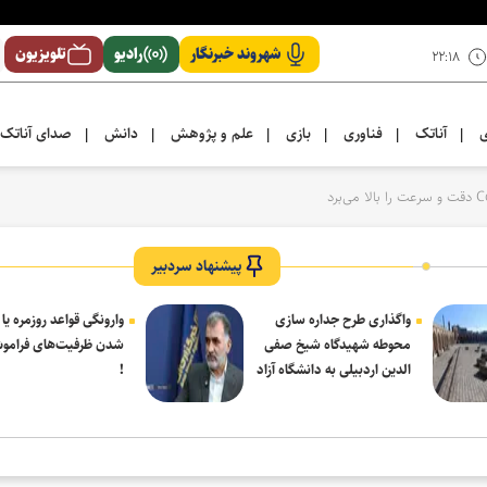
شهروند خبرنگار
رادیو
تلویزیون
۲۲:۱۸
ی
آناتک
فناوری
بازی
علم و پژوهش
دانش
صدای آناتک
|
|
|
|
|
|
پیشنهاد سردبیر
واگذاری طرح جداره سازی
وارونگی قواعد روزمره یا
محوطه شهیدگاه شیخ صفی
شدن ظرفیت‌های فرامو
الدین اردبیلی به دانشگاه آزاد
!
مشکین شهر