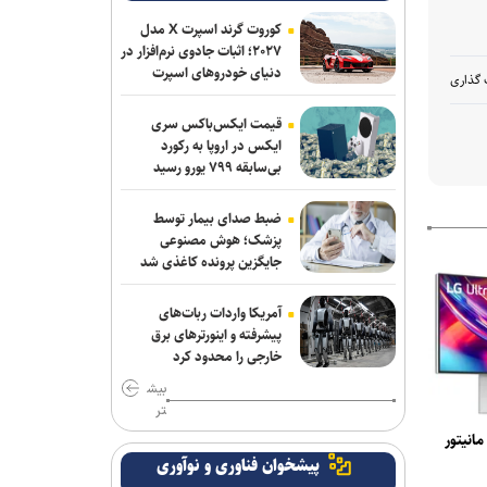
کوروت گرند اسپرت X مدل
۲۰۲۷؛ اثبات جادوی نرم‌افزار در
دنیای خودروهای اسپرت
 گذاری
قیمت ایکس‌باکس سری
ایکس در اروپا به رکورد
بی‌سابقه ۷۹۹ یورو رسید
ضبط صدای بیمار توسط
پزشک؛ هوش مصنوعی
جایگزین پرونده کاغذی شد
آمریکا واردات ربات‌های
پیشرفته و اینورترهای برق
خارجی را محدود کرد
بیش
تر
نیتور
پیشخوان فناوری و نوآوری