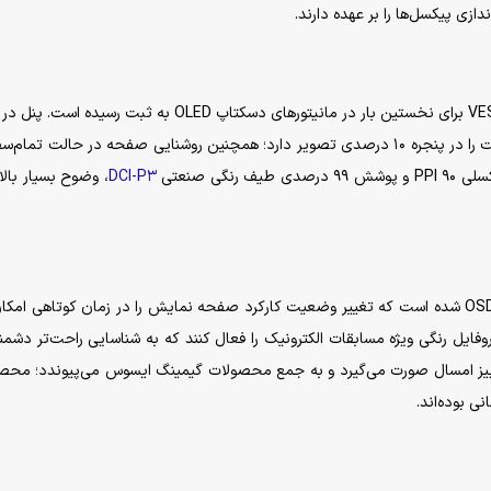
ازی پیکسل‌ها را بر عهده دارند.
کسب گواهی حفاظتی و کیفی True Black ۶۰۰ اتحادیه VESA برای نخستین بار در مانیتور‌های دسکتاپ OLED به ثبت ر
نمایش محتوای HDR توانایی دستیابی به روشنایی ۶۰۰ نیت را در پنجره ۱۰ درصدی تصویر دارد؛ همچنین روشنایی صفحه در حالت تم
DCI-P۳
، وضوح بسیار بالا
رابط کاربری منوی مانیتور مجهز به بخش تنظیمات سریع OSD شده است که تغییر وضعیت کارکرد صفحه نمایش را در زمان کوتاهی ا
فایل رنگی ویژه مسابقات الکترونیک را فعال کنند که به شناسایی راحت‌تر دشمن
ییز امسال صورت می‌گیرد و به جمع محصولات گیمینگ ایسوس می‌پیوندد؛ محص
ی بوده‌اند.