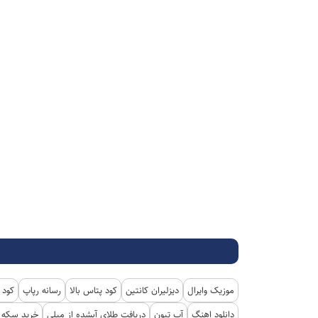
موزیک وایرال
دیزلیران کانتین
کود پتاس بالا
رسانه رپاپ
کود 
دانلود اهنگ
آپ تیون
دریافت طلای آبشده از میلی
خرید سکه پ