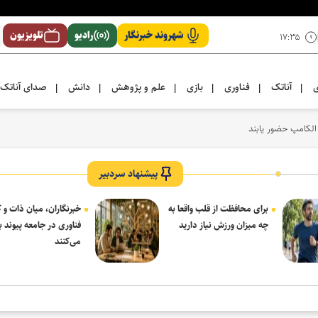
شهروند خبرنگار
رادیو
تلویزیون
۱۷:۳۵
ی
آناتک
فناوری
بازی
علم و پژوهش
دانش
صدای آناتک
|
|
|
|
|
|
 الکامپ حضور یابند
پیشنهاد سردبیر
برای محافظت از قلب واقعا به
خبرنگاران، میان ذات و ک
چه میزان ورزش نیاز دارید
فناوری در جامعه پیوند بر
می‌کنند