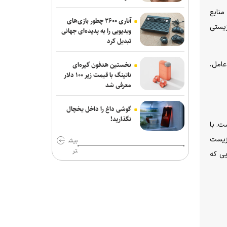
منابع
اس‌کی هاینیکس برای ساخت دو کارخانه
آتاری ۲۶۰۰ چطور بازی‌های
زیستی
جدید تراشه، ۳۸ میلیارد دلار سرمایه‌گذاری
ویدیویی را به پدیده‌ای جهانی
تبدیل کرد
کرد
خبرنگاران نقش ارتباطات در پیشرفت کشور
عامل،
نخستین هدفون گیره‌ای
را برای مردم روایت می‌کنند
ناتینگ با قیمت زیر ۱۰۰ دلار
معرفی شد
فناوری چگونه دقت و سرعت خدمات پستی
را افزایش می‌دهد؟
گوشی داغ را داخل یخچال
نگذارید!
ت. با
 زیست
بیش
تر
یی که