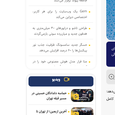
جامعه پیوند برقرار می‌کنند
Gem یک وب‌سایت را برای هر کاربر،
اختصاصی دیزاین می‌کند
طراحی تاشو و درایورهای ۴۰ میلی‌متری به
هدفون جدید و میان‌رده سونی بازمی‌گردند
حسگر جدید سامسونگ ظرفیت جذب نور
ای
پیکسل‌ها را ۶۰ درصد افزایش می‌دهد
کی
متا فرار مدل هوش مصنوعی خود را در
آزمایش‌های امنیتی تأیید کرد
بایت‌دنس آموزش مدل هوش مصنوعی ۱۰
ویدیو
تریلیون پارامتری را کلید زد
لاستیک» (Microplastics) ارائه می‌دهد؛
حماسه دلدادگان حسینی در
خبرنگاران با روایت دقیق، جامعه را با دولت
مسیر قبله تهران
 کامل
هوشمند همراه می‌کنند
آخرین اربعین؛ از تهران تا
چگونه زبان بدن در شبکه‌های اجتماعی