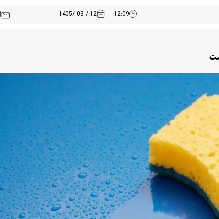
12 / 03 /1405
12:09
ست