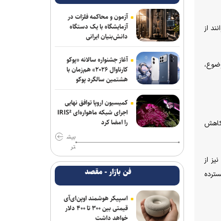
کاربران بعد از این می‌توانند از هر نقطه
دارای اینترنت با شماره ثابت تماس بگیرند
آزمون و محاکمه فلزات در
آزمایشگاه با یک دستگاه
ند از
چاپگر سه‌بعدی جدید کیوآیدی Plus۵ با
دانش‌بنیان ایرانی
سیستم CoreXY دقت و سرعت را بالا
می‌برد
آغاز جشنواره سالانه «پوکو
وضوع،
کارناوال ۲۰۲۶» هم‌زمان با
اسپیکر هوشمند اوپن‌ای‌آی قیمتی بین ۳۰۰
هشتمین سالگرد پوکو
تا ۴۰۰ دلار خواهد داشت
کمیسیون اروپا توافق نهایی
کمیسیون اروپا توافق نهایی اجرای شبکه
اجرای شبکه ماهواره‌ای IRIS²
ماهواره‌ای IRIS² را امضا کرد
را امضا کرد
 کاهش
بیش
کاهش ۷۰۰ میلیون یورویی ارزبری با نظارت
تر
معاونت علمی
یز از
فن بازار - مقصد
سترده
پژوهشگران با هوش مصنوعی ویروس‌های
جدید باکتری‌خوار ساختند
اسپیکر هوشمند اوپن‌ای‌آی
رسانه، نهاد پنجم معماری نوین معاونت
قیمتی بین ۳۰۰ تا ۴۰۰ دلار
خواهد داشت
علمی است