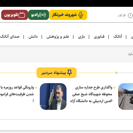
شهروند خبرنگار
رادیو
تلویزیون
۰۷:۱۶
ی
آناتک
فناوری
بازی
علم و پژوهش
دانش
صدای آناتک
|
|
|
|
|
|
پیشنهاد سردبیر
واگذاری طرح جداره سازی
وارونگی قواعد روزمره یا
محوطه شهیدگاه شیخ صفی
شدن ظرفیت‌های فرامو
الدین اردبیلی به دانشگاه آزاد
!
مشکین شهر