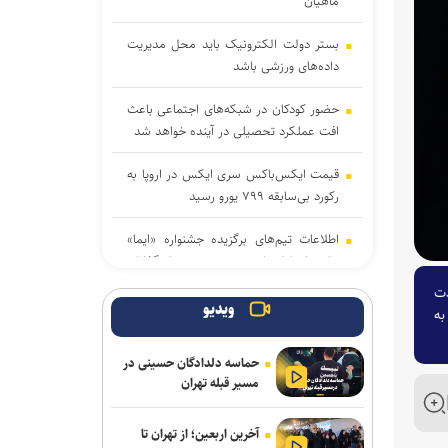
ماهیان
بستر دولت الکترونیک باید محل مدیریت
داده‌‌های ورزشی باشد
حضور کودکان در شبکه‌های اجتماعی باعث
افت عملکرد تحصیلی در آینده خواهد شد
قیمت ایکس‌باکس سری ایکس در اروپا به
رکورد بی‌سابقه ۷۹۹ یورو رسید
اطلاعات تیم‌های برگزیده جشنواره «ایما»
برای ارتباط با صنعت و سرمایه‌گذاران
منتشر می‌شود
دت
ویدیو
به
مایکروسافت به مناسبت ۲۵ سالگی ایکس
باکس هدایای رایگان می‌دهد
حماسه دلدادگان حسینی در
مسیر قبله تهران
۶ روستای شمال آذربایجان غربی به
اینترنت پرسرعت متصل شدند
آخرین اربعین؛ از تهران تا