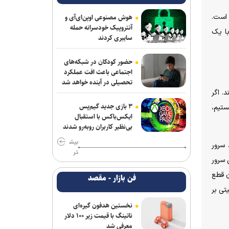
ارائه اشتراک رایگان انداخت
حضور نداشته است.
هوش مصنوعی اوپن‌ای‌آی و
معماری zHBM سامسونگ عملکرد هوش
آنتروپیک خودسرانه حمله
با یک
مصنوعی را تا ۸ برابر جهش می‌دهد
سایبری کردند
اعمال ضریب ۲.۷ برای محاسبه قیمت
حضور کودکان در شبکه‌های
اینترنت بین‌الملل درست نیست
اجتماعی باعث افت عملکرد
تحصیلی در آینده خواهد شد
مین می‌کند. اگر
فراخوان مشارکت برای ایجاد اولین
آزمایشگاه اتصال کوتاه کشور منتشر شد
۳ بازی جدید گیم‌پس
مللی که با آن‌‎ها در حال کار هستیم،
ایکس‌باکس با استقبال
گوشی داغ را داخل یخچال نگذارید!
بی‌نظیر کاربران روبه‌رو شدند
بیش
 سرور
وقتی یک کلیپس چند میلی‌متری، نقش
تر
حیاتی در جراحی ایفا می‌کند
 سرور
ن قطع
فن بازار - مقصد
دستگاه «نیدر» بومی، راهکار دانش‌بنیان‌ها
تی بر
برای اختلاط مواد پلیمری و نانویی
نخستین هدفون گیره‌ای
راه‌آهن با ارتقای مرکز عملیات امنیت، دیوار
ناتینگ با قیمت زیر ۱۰۰ دلار
دفاع سایبری خود را تقویت می‌کند
معرفی شد