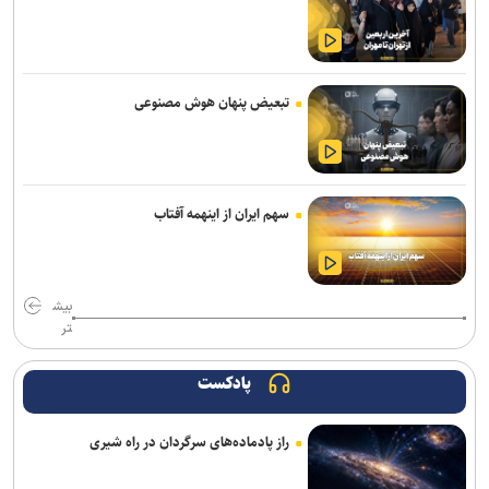
بازی Quake به مناسبت ۳۰ سالگی، صاحب کمپین داستانی جدیدی شد
روایت نخستین نگاه انسان به سلول‌های بدن خود
تبعیض پنهان هوش مصنوعی
نوآوری دانش‌بنیان ایرانی، معادله نصب لوله‌های پلی‌اتیلن در دریا را تغییر
داد
چرا پیشرفته‌ترین هوش‌مصنوعی‌ هم نمی‌تواند مانند انسان فکر کند
سهم ایران از اینهمه آفتاب
دستگاه مترجم جیبی جدید گوگل بدون نیاز به اینترنت مکالمات را ترجمه
می‌کند
بیش
بازیکنان می‌توانند بازی Ghost Recon را تا ۲۲ مرداد به‌صورت دائمی
تر
دریافت کنند
پادکست
گوشی پرچمدار آنر Win ۲ پرو مکس به پردازنده ۲ نانومتری کوالکام مجهز
خواهد شد
راز پادماده‌های سرگردان در راه شیری
چاپگر سه‌بعدی جدید کیوآیدی Plus۵ با سیستم CoreXY دقت و سرعت را