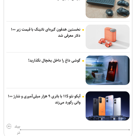
نخستین هدفون گیره‌ای ناتینگ با قیمت زیر ۱۰۰
دلار معرفی شد
گوشی داغ را داخل یخچال نگذارید!
آیکو نئو ۱۱S با باتری ۹ هزار میلی‌آمپری و شارژ ۱۰۰
واتی رکورد می‌زند
بیش
تر