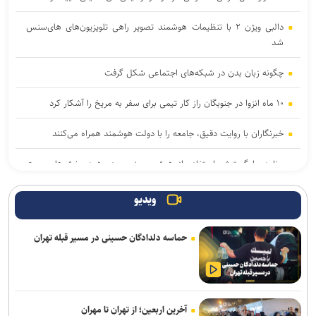
دالبی ویژن ۲ با تنظیمات هوشمند تصویر راهی تلویزیون‌های های‌سنس
شد
چگونه زبان بدن در شبکه‌های اجتماعی شکل گرفت
۱۰ ماه انزوا در جنوبگان راز کار تیمی برای سفر به مریخ را آشکار کرد
خبرنگاران با روایت دقیق، جامعه را با دولت هوشمند همراه می‌کنند
برنامه ما گسترش استفاده از هوش مصنوعی در همه بخش‌های پست
است
ویدیو
مکالمات متنی برای کاربران رایگان چت جی پی تی نامحدود شد
حماسه دلدادگان حسینی در مسیر قبله تهران
سهم ایران از «ابر ال‌نینو» احتمال افزایش بارش است نه تضمین پایان
خشکسالی
قابلیت رزرو هتل و سفارش غذا به دستیار هوشمند گوگل مپ اضافه شد
آخرین اربعین؛ از تهران تا مهران
حضور ۲۰۰ شرکت‌کننده از ۱۴ کشور در المپیک فناوری ۲۰۲۶