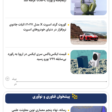
ارتقایافته و پورت USB-C عرضه شد
کوروت گرند اسپرت X مدل ۲۰۲۷؛ اثبات جادوی
نرم‌افزار در دنیای خودروهای اسپرت
قیمت ایکس‌باکس سری ایکس در اروپا به رکورد
بی‌سابقه ۷۹۹ یورو رسید
بیش
تر
پیشخوان فناوری و نوآوری
رسانه، نهاد پنجم معماری نوین معاونت علمی