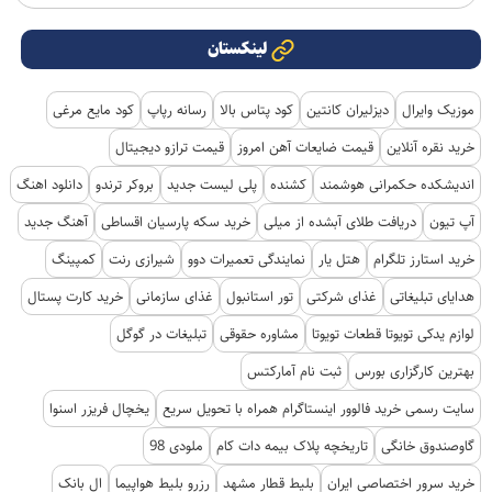
لینکستان
موزیک وایرال
دیزلیران کانتین
کود پتاس بالا
رسانه رپاپ
کود مایع مرغی
خرید نقره آنلاین
قیمت ضایعات آهن امروز
قیمت ترازو دیجیتال
اندیشکده حکمرانی هوشمند
کشنده
پلی لیست جدید
بروکر ترندو
دانلود اهنگ
آپ تیون
دریافت طلای آبشده از میلی
خرید سکه پارسیان اقساطی
آهنگ جدید
خرید استارز تلگرام
هتل یار
نمایندگی تعمیرات دوو
شیرازی رنت
کمپینگ
هدایای تبلیغاتی
غذای شرکتی
تور استانبول
غذای سازمانی
خرید کارت پستال
لوازم یدکی تویوتا قطعات تویوتا
مشاوره حقوقی
تبلیغات در گوگل
بهترین کارگزاری بورس
ثبت نام آمارکتس
سایت رسمی خرید فالوور اینستاگرام همراه با تحویل سریع
یخچال فریزر اسنوا
گاوصندوق خانگی
تاریخچه پلاک بیمه دات کام
ملودی 98
خرید سرور اختصاصی ایران
بلیط قطار مشهد
رزرو بلیط هواپیما
ال بانک