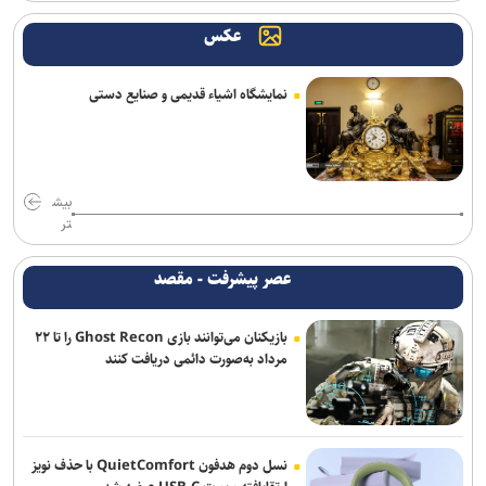
می‌دهد
عکس
چت‌باتی که هوش مصنوعی نیست و پشت‌صحنه‌اش یک انسان است
نمایشگاه اشیاء قدیمی و صنایع دستی
طراحی تاشو و درایورهای ۴۰ میلی‌متری به هدفون جدید و میان‌رده سونی
بازمی‌گردند
نقطه مقابل «دِژا-وو» حتی از آن هم عجیب‌تر است
بیش
Gem یک وب‌سایت را برای هر کاربر، اختصاصی دیزاین می‌کند
تر
عصر پیشرفت - مقصد
بازیکنان می‌توانند بازی Ghost Recon را تا ۲۲
مرداد به‌صورت دائمی دریافت کنند
نسل دوم هدفون QuietComfort با حذف نویز