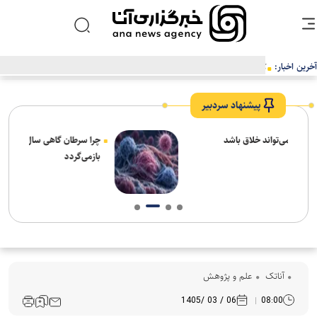
آخرین اخبار:
کوروت گرند اسپرت X مدل ۲۰۲۷؛ اثبات جادوی نرم‌افزار در دنیای خودروهای
اسپرت
پیشنهاد سردبیر
چرا سرطان گاهی سال‌ها خاموش می‌ماند و بعد
بازمی‌گردد
آناتک
علم و پژوهش
06 / 03 /1405
08:00