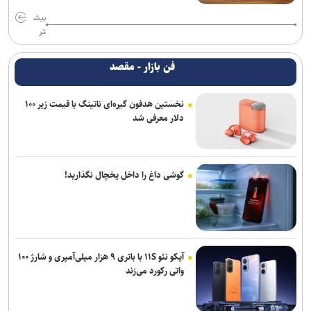
بیش
تر
فن بازار - مقصد
نخستین هدفون گیره‌ای ناتینگ با قیمت زیر ۱۰۰
دلار معرفی شد
گوشی داغ را داخل یخچال نگذارید!
آیکو نئو ۱۱S با باتری ۹ هزار میلی‌آمپری و شارژ ۱۰۰
واتی رکورد می‌زند