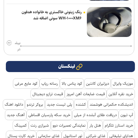
رنگ زیتونی خاکستری به خانواده هدفون
WH-۱۰۰۰XM۶ سونی اضافه شد
بیش
تر
لینکستان
موزیک وایرال
دیزلیران کانتین
کود پتاس بالا
رسانه رپاپ
کود مایع مرغی
خرید نقره آنلاین
قیمت ضایعات آهن امروز
قیمت ترازو دیجیتال
اندیشکده حکمرانی هوشمند
کشنده
پلی لیست جدید
بروکر ترندو
دانلود اهنگ
آپ تیون
دریافت طلای آبشده از میلی
خرید سکه پارسیان اقساطی
آهنگ جدید
خرید استارز تلگرام
هتل یار
نمایندگی تعمیرات دوو
شیرازی رنت
کمپینگ
هدایای تبلیغاتی
غذای شرکتی
تور استانبول
غذای سازمانی
خرید کارت پستال