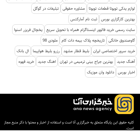
لوازم یدکی تویوتا قطعات تویوتا
مشاوره حقوقی
تبلیغات در گوگل
بهترین کارگزاری بورس
ثبت نام آمارکتس
سایت رسمی خرید فالوور اینستاگرام همراه با تحویل سریع
یخچال فریزر اسنوا
گاوصندوق خانگی
تاریخچه پلاک بیمه دات کام
ملودی 98
خرید سرور اختصاصی ایران
بلیط قطار مشهد
رزرو بلیط هواپیما
ال بانک
آهنگ جدید
بهترین جراح بینی ترمیمی در تهران
اهنگ جدید
خرید قهوه
اخبار بورس
دانلود وان موزیک
کلیه حقوق این پایگاه متعلق به خبرگزاری آنا است و استفاده از اخبار و محتوا با ذکر منبع مجاز
است.
طراحی و تولید:
ایران سامانه