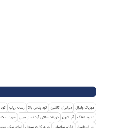
موزیک وایرال
دیزلیران کانتین
کود پتاس بالا
رسانه رپاپ
کود 
دانلود اهنگ
آپ تیون
دریافت طلای آبشده از میلی
خرید سکه پ
تور استانبول
غذای سازمانی
خرید کارت پستال
لوازم یدکی تویوت