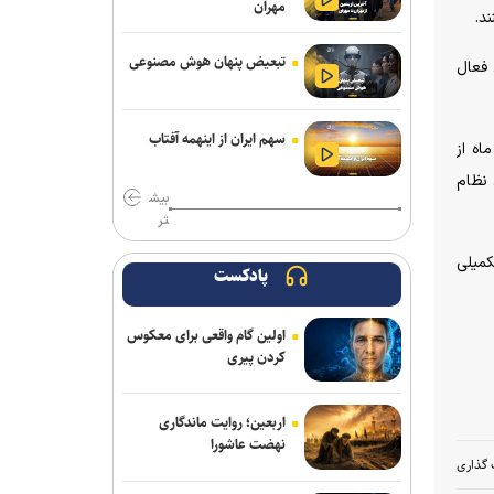
مهران
مکالمات متنی برای کاربران رایگان چت
جی پی تی نامحدود شد
تبعیض پنهان هوش مصنوعی
 فعال
سهم ایران از «ابر ال‌نینو» احتمال افزایش
بارش است نه تضمین پایان خشکسالی
سهم ایران از اینهمه آفتاب
گزار خواهد شد و بازدید از آن در روز‌های ۱۰ و ۱۱ خرداد ماه از
قابلیت رزرو هتل و سفارش غذا به دستیار
ن نظام
بیش
هوشمند گوگل مپ اضافه شد
تر
حضور ۲۰۰ شرکت‌کننده از ۱۴ کشور در
کمیلی
المپیک فناوری ۲۰۲۶
پادکست
بازی Quake به مناسبت ۳۰ سالگی،
اولین گام واقعی برای معکوس
صاحب کمپین داستانی جدیدی شد
کردن پیری
روایت نخستین نگاه انسان به سلول‌های
بدن خود
اربعین؛ روایت ماندگاری
نهضت عاشورا
چگونه زبان بدن در شبکه‌های اجتماعی
 گذاری
شکل گرفت