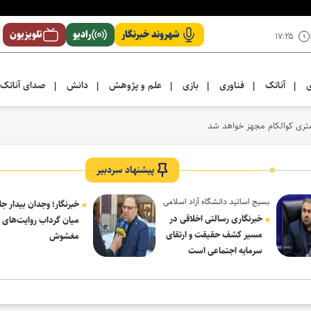
شهروند خبرنگار
رادیو
تلویزیون
۱۷:۲۵
ی
آناتک
فناوری
بازی
علم و پژوهش
دانش
صدای آناتک
|
|
|
|
|
|
پیشنهاد سردبیر
بسیج اساتید دانشگاه آزاد اسلامی
خبرنگار؛ وجدان بیدار جا
در پیام روز خبرنگار:
خبرنگاری رسالتی اخلاقی در
میان گرداب روایت‌های
مسیر کشف حقیقت و ارتقای
مغشوش
سرمایه اجتماعی است