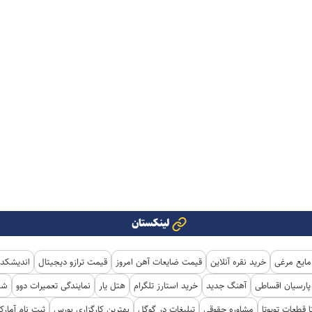
لینکستان
مایع مرغی
خرید نقره آنلاین
قیمت ضایعات آهن امروز
قیمت ترازو دیجیتال
اندیشکده
ارسیان اقساطی
آهنگ جدید
خرید استارز تلگرام
هتل یار
نمایندگی تعمیرات دوو
شی
ا قطعات تویوتا
مشاوره حقوقی
تبلیغات در گوگل
بهترین کارگزاری بورس
ثبت نام آمار