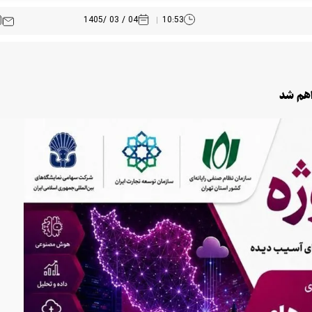
04 / 03 /1405
10:53
اهم شد