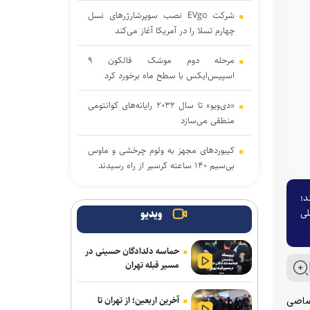
شرکت EVgo نصب سوپرشارژرهای نسل
چهارم تسلا را در آمریکا آغاز می‌کند
مرحله دوم موشک فالکون ۹
اسپیس‌ایکس با سطح ماه برخورد کرد
«دی‌ویو» تا سال ۲۰۳۲ رایانه‌های کوانتومی
منطقی می‌سازد
کیبوردهای مجهز به ولوم چرخشی و ماوس
بی‌سیم ۱۴۰ ساعته کرسیر از راه رسیدند
متا فرار مدل هوش مصنوعی خود را در
د؛
آزمایش‌های امنیتی تأیید کرد
ن‌المللی
ویدیو
دالبی ویژن ۲ با تنظیمات هوشمند تصویر
حماسه دلدادگان حسینی در
راهی تلویزیون‌های های‌سنس شد
مسیر قبله تهران
برنامه ما گسترش استفاده از هوش
آخرین اربعین؛ از تهران تا
مصنوعی در همه بخش‌های پست است
تصاصی