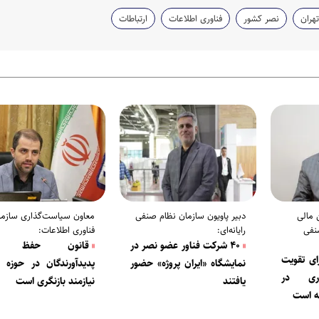
هران
نصر کشور
فناوری اطلاعات
ارتباطات
 مالی
دبیر پاویون سازمان نظام صنفی
معاون سیاست‌گذاری سازما
نفی
رایانه‌ای:
فناوری اطلاعات:
۴۰ شرکت فناور عضو نصر در
قانون حفظ ح
ای تقویت
نمایشگاه «ایران پروژه» حضور
پدیدآورندگان در حوزه نرم
اری در
یافتند
نیازمند بازنگری است
نه است