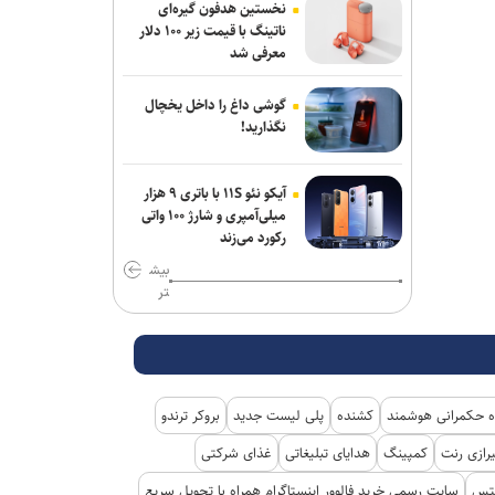
نخستین هدفون گیره‌ای
ناتینگ با قیمت زیر ۱۰۰ دلار
معرفی شد
گوشی داغ را داخل یخچال
نگذارید!
آیکو نئو ۱۱S با باتری ۹ هزار
میلی‌آمپری و شارژ ۱۰۰ واتی
رکورد می‌زند
بیش
تر
 حکمرانی هوشمند
کشنده
پلی لیست جدید
بروکر ترندو
رازی رنت
کمپینگ
هدایای تبلیغاتی
غذای شرکتی
کتس
سایت رسمی خرید فالوور اینستاگرام همراه با تحویل سریع