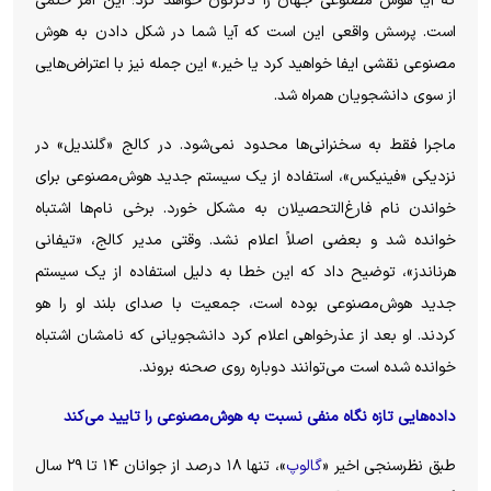
که آیا هوش مصنوعی جهان را دگرگون خواهد کرد؛ این امر حتمی
است. پرسش واقعی این است که آیا شما در شکل دادن به هوش
مصنوعی نقشی ایفا خواهید کرد یا خیر.» این جمله نیز با اعتراض‌هایی
از سوی دانشجویان همراه شد.
ماجرا فقط به سخنرانی‌ها محدود نمی‌شود. در کالج «گلندیل» در
نزدیکی «فینیکس»، استفاده از یک سیستم جدید هوش‌مصنوعی برای
خواندن نام فارغ‌التحصیلان به مشکل خورد. برخی نام‌ها اشتباه
خوانده شد و بعضی اصلاً اعلام نشد. وقتی مدیر کالج، «تیفانی
هرناندز»، توضیح داد که این خطا به دلیل استفاده از یک سیستم
جدید هوش‌مصنوعی بوده است، جمعیت با صدای بلند او را هو
کردند. او بعد از عذرخواهی اعلام کرد دانشجویانی که نامشان اشتباه
خوانده شده است می‌توانند دوباره روی صحنه بروند.
داده‌هایی تازه نگاه منفی نسبت به هوش‌مصنوعی را تایید می‌کند
طبق نظرسنجی اخیر «
گالوپ
»، تنها ۱۸ درصد از جوانان ۱۴ تا ۲۹ سال