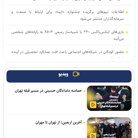
اطلاعات تیم‌های برگزیده جشنواره «ایما» برای ارتباط با صنعت و
سرمایه‌گذاران منتشر می‌شود
بازی‌های ایکس‌باکس ۳۶۰ با شبیه‌ساز رسمی Xe۰۳ به رایانه‌های شخصی
می‌آیند
حضور کودکان در شبکه‌های اجتماعی باعث افت عملکرد تحصیلی در آینده
خواهد شد
۳ بازی جدید گیم‌پس ایکس‌باکس با استقبال بی‌نظیر کاربران روبه‌رو
ویدیو
شدند
حماسه دلدادگان حسینی در مسیر قبله تهران
آتاری ۲۶۰۰ چطور بازی‌های ویدیویی را به پدیده‌ای جهانی تبدیل کرد
با مصرف زیاد پروتئین، بدن‌ خود را سریع‌تر پیر می‌کنید
نخستین هدفون گیره‌ای ناتینگ با قیمت زیر ۱۰۰ دلار معرفی شد
آخرین اربعین؛ از تهران تا مهران
بازی پرطرفدار Palworld با سبک نقش‌آفرینی آنلاین امسال به اندروید و