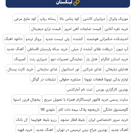
لینکستان
موزیک وایرال
دیزلیران کانتین
کود پتاس بالا
رسانه رپاپ
کود مایع مرغی
خرید نقره آنلاین
قیمت ضایعات آهن امروز
قیمت ترازو دیجیتال
اندیشکده حکمرانی هوشمند
کشنده
پلی لیست جدید
بروکر ترندو
دانلود اهنگ
آپ تیون
دریافت طلای آبشده از میلی
خرید سکه پارسیان اقساطی
آهنگ جدید
خرید استارز تلگرام
هتل یار
نمایندگی تعمیرات دوو
شیرازی رنت
کمپینگ
هدایای تبلیغاتی
غذای شرکتی
تور استانبول
غذای سازمانی
خرید کارت پستال
لوازم یدکی تویوتا قطعات تویوتا
مشاوره حقوقی
تبلیغات در گوگل
بهترین کارگزاری بورس
ثبت نام آمارکتس
سایت رسمی خرید فالوور اینستاگرام همراه با تحویل سریع
یخچال فریزر اسنوا
گاوصندوق خانگی
تاریخچه پلاک بیمه دات کام
ملودی 98
خرید سرور اختصاصی ایران
بلیط قطار مشهد
رزرو بلیط هواپیما
ال بانک
آهنگ جدید
بهترین جراح بینی ترمیمی در تهران
اهنگ جدید
خرید قهوه