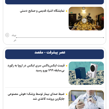
معماری zHBM سامسونگ عملکرد هوش مصنوعی را تا ۸ برابر جهش
می‌دهد
نمایشگاه اشیاء قدیمی و صنایع دستی
ریزش کاربران، دیزنی و نتفلیکس را به فکر ارائه اشتراک رایگان انداخت
اولین سیستم‌عاملی که روی کامپیوترهای خانگی نصب شد، بیشتر
بشناسید
بیش
تر
اعمال ضریب ۲.۷ برای محاسبه قیمت اینترنت بین‌الملل درست نیست
عصر پیشرفت - مقصد
کیبوردهای مجهز به ولوم چرخشی و ماوس بی‌سیم ۱۴۰ ساعته کرسیر از
راه رسیدند
قیمت ایکس‌باکس سری ایکس در اروپا به رکورد
بی‌سابقه ۷۹۹ یورو رسید
اندروید برای همیشه با دستیار صوتی سابق گوگل خداحافظی می‌کند
برنامه‌ریزی مغز، مانع لاغر شدن‌ شماست
ضبط صدای بیمار توسط پزشک؛ هوش مصنوعی
جایگزین پرونده کاغذی شد