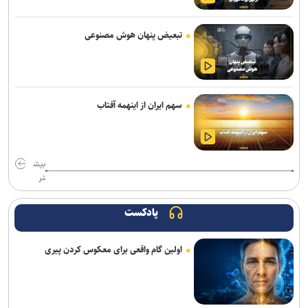
iOS می‌آید
کوروت گرند اسپرت X مدل ۲۰۲۷؛ اثبات جادوی نرم‌افزار در دنیای
تبعیض پنهان هوش مصنوعی
خودروهای اسپرت
«مهرکام» دومین برنامه جامع مهر بنیاد ملی علم ایران آغاز به کار کرد
وقتی موسیقی ترسناک، لبخندها را هم وحشتناک نشان می‌دهد
سهم ایران از اینهمه آفتاب
داشتن وزن مناسب لزوما نشانه سلامت نیست
موجودی تمام مدل‌های وان‌پلاس ۱۵ در آمریکا به اتمام رسید
بیش
تر
تیم‌های کوچک بازی‌ساز ایرانی با فناوری‌های جدید می‌توانند ایده‌های
بزرگ‌تری خلق کنند
پادکست
اومودا ۴، شاسی‌بلندی با دستیار هوش مصنوعی که فرمان همه‌چیز را به
اولین گام واقعی برای معکوس کردن پیری
دست می‌گیرد
کارگاه تخصصی دارایی‌های فکری در صنعت داروسازی گیاهی برگزار
می‌شود