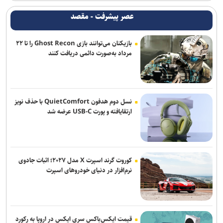
عصر پیشرفت - مقصد
بازیکنان می‌توانند بازی Ghost Recon را تا ۲۲
مرداد به‌صورت دائمی دریافت کنند
نسل دوم هدفون QuietComfort با حذف نویز
ارتقایافته و پورت USB-C عرضه شد
کوروت گرند اسپرت X مدل ۲۰۲۷؛ اثبات جادوی
نرم‌افزار در دنیای خودروهای اسپرت
قیمت ایکس‌باکس سری ایکس در اروپا به رکورد