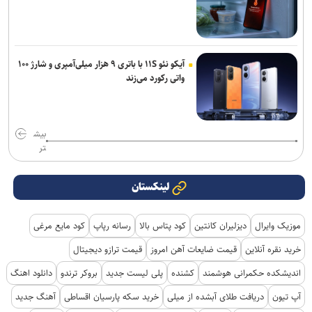
آیکو نئو ۱۱S با باتری ۹ هزار میلی‌آمپری و شارژ ۱۰۰
واتی رکورد می‌زند
بیش
تر
لینکستان
موزیک وایرال
دیزلیران کانتین
کود پتاس بالا
رسانه رپاپ
کود مایع مرغی
خرید نقره آنلاین
قیمت ضایعات آهن امروز
قیمت ترازو دیجیتال
اندیشکده حکمرانی هوشمند
کشنده
پلی لیست جدید
بروکر ترندو
دانلود اهنگ
آپ تیون
دریافت طلای آبشده از میلی
خرید سکه پارسیان اقساطی
آهنگ جدید