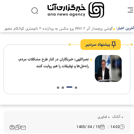
آخرین اخبار:
گوشی پرچمدار آنر Win ۲ پرو مکس به پردازنده ۲ نانومتری کوالکام مجهز
خواهد شد
پیشنهاد سردبیر
ه
نصراللهی: خبرنگاران در کنار طرح مشکلات مردم،
راه‌حل‌ها و توفیقات را هم روایت کنند
آناتک
فناوری
15 / 04 /1405
14:02