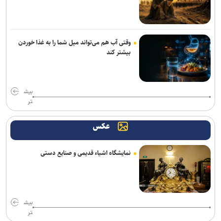
تماس بگیرند
اسپیکر هوشمند اوپن‌ای‌آی قیمتی بین ۳۰۰ تا ۴۰۰ دلار خواهد داشت
وقتی آب هم می‌تواند میل شما را به غذا خوردن
پژوهشگران با هوش مصنوعی ویروس‌های جدید باکتری‌خوار ساختند
بیشتر کند
رسانه، نهاد پنجم معماری نوین معاونت علمی است
بیش
خبرنگاران نقش ارتباطات در پیشرفت کشور را برای مردم روایت می‌کنند
تر
بایت‌دنس آموزش مدل هوش مصنوعی ۱۰ تریلیون پارامتری را کلید زد
عکس
حسگر جدید سامسونگ ظرفیت جذب نور پیکسل‌ها را ۶۰ درصد افزایش
می‌دهد
نمایشگاه اشیاء قدیمی و صنایع دستی
خبرنگاران، میان ذات و کارکرد فناوری در جامعه پیوند برقرار می‌کنند
بیش
تر