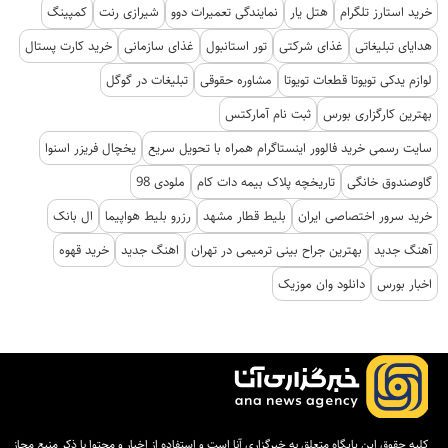
خرید استارز تلگرام
هتل یار
نمایندگی تعمیرات دوو
شیرازی رنت
کمپینگ
هدایای تبلیغاتی
غذای شرکتی
تور استانبول
غذای سازمانی
خرید کارت پستال
لوازم یدکی تویوتا قطعات تویوتا
مشاوره حقوقی
تبلیغات در گوگل
بهترین کارگزاری بورس
ثبت نام آمارکتس
سایت رسمی خرید فالوور اینستاگرام همراه با تحویل سریع
یخچال فریزر اسنوا
گاوصندوق خانگی
تاریخچه پلاک بیمه دات کام
ملودی 98
خرید سرور اختصاصی ایران
بلیط قطار مشهد
رزرو بلیط هواپیما
ال بانک
آهنگ جدید
بهترین جراح بینی ترمیمی در تهران
اهنگ جدید
خرید قهوه
اخبار بورس
دانلود وان موزیک
کلیه حقوق این پایگاه متعلق به خبرگزاری آنا است و استفاده از اخبار و محتوا با ذکر منبع مجاز